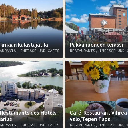
ikmaan kalastajatila
Pakkahuoneen terassi
AURANTS, IMBISSE UND CAFÉS
RESTAURANTS, IMBISSE UND 
 Restaurants des Hotels
Café-Restaurant Vihreä
arius
valo/Tepen Tupa
AURANTS, IMBISSE UND CAFÉS
RESTAURANTS, IMBISSE UND 