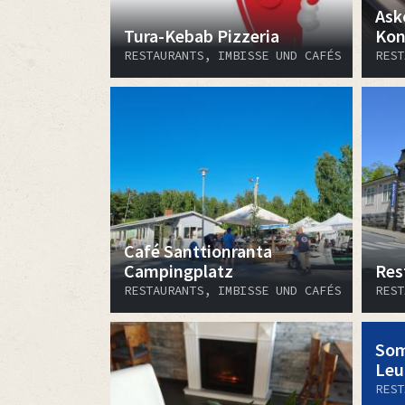
Ask
Tura-Kebab Pizzeria
Kon
RESTAURANTS, IMBISSE UND CAFÉS
REST
Café Santtionranta
Campingplatz
Res
RESTAURANTS, IMBISSE UND CAFÉS
REST
Som
Leu
REST