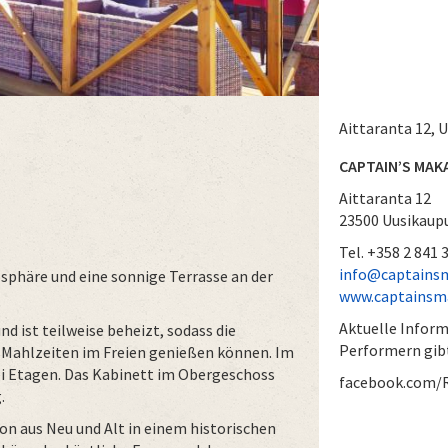
Aittaranta 12, 
CAPTAIN’S MAKA
Aittaranta 12
23500 Uusikaup
Tel. +358 2 841 
info@captainsma
osphäre und eine sonnige Terrasse an der
www.captainsmak
Aktuelle Inform
d ist teilweise beheizt, sodass die
Performern gibt
 Mahlzeiten im Freien genießen können. Im
ei Etagen. Das Kabinett im Obergeschoss
facebook.com/R
.
on aus Neu und Alt in einem historischen