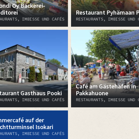
ondi Oy Bäckerei-
ditorei
Restaurant Pyhämaan Pi
AURANTS, IMBISSE UND CAFÉS
RESTAURANTS, IMBISSE UND 
Café am Gästehafen in
taurant Gasthaus Pooki
Pakkahuone
AURANTS, IMBISSE UND CAFÉS
RESTAURANTS, IMBISSE UND 
mercafé auf der
chtturminsel Isokari
AURANTS, IMBISSE UND CAFÉS