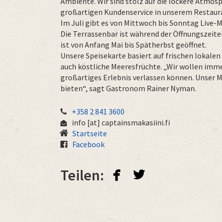
Ambiente. Wir sind stolz auf die lockere Atmosp
großartigen Kundenservice in unserem Restaur
Im Juli gibt es von Mittwoch bis Sonntag Live
Die Terrassenbar ist während der Öffnungszeite
ist von Anfang Mai bis Spätherbst geöffnet.
Unsere Speisekarte basiert auf frischen lokalen
auch köstliche Meeresfrüchte. „Wir wollen immer
großartiges Erlebnis verlassen können. Unser Mo
bieten“, sagt Gastronom Rainer Nyman.
+358 2 841 3600
info
[at]
captainsmakasiini.fi
Startseite
Facebook
facebook
twitterbird
Teilen: