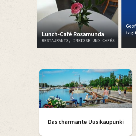
Geöf
tägli
Lunch-Café Rosamunda
RESTAURANTS, IMBISSE UND CAFÉS
Das charmante Uusikaupunki