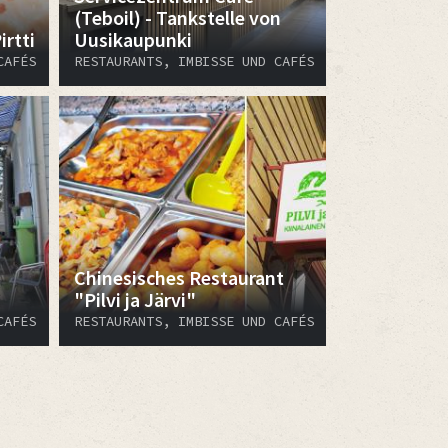
(Teboil) - Tankstelle von
rtti
Uusikaupunki
CAFÉS
RESTAURANTS, IMBISSE UND CAFÉS
Chinesisches Restaurant
"Pilvi ja Järvi"
CAFÉS
RESTAURANTS, IMBISSE UND CAFÉS