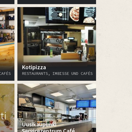
Kotipizza
CAFÉS
RESTAURANTS, IMBISSE UND CAFÉS
Uusikaupunki
Servicezentrum Café