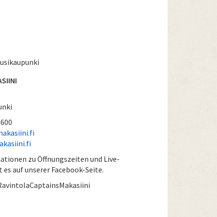
Uusikaupunki
SIINI
unki
3600
kasiini.fi
asiini.fi
ationen zu Öffnungszeiten und Live-
 es auf unserer Facebook-Seite.
avintolaCaptainsMakasiini