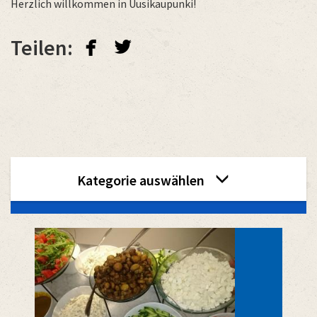
Herzlich willkommen in Uusikaupunki!
facebook
twitterbird
Teilen:
category
Kategorie auswählen
menu
2