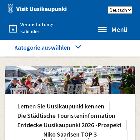
Direkt
Sprache
zum
auswählen
Inhalt
Veranstaltungs-
Menü
kalender
Category
Kategorie auswählen
Startseite
Informationen für Touristen
menu
Lernen Sie Uusikaupunki kennen
Main
Die Städtische Touristeninformation
Entdecke Uusikaupunki 2026 -Prospekt
navigation
Niko Saarisen TOP 3