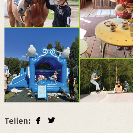
facebook
twitterbird
Teilen: