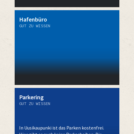
Hafenbüro
GUT ZU WISSEN
Parkering
GUT ZU WISSEN
In Uusikaupunki ist das Parken kostenfrei.