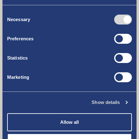
Consent
Necessary
Selection
Preferences
Geldautomaten
GUT ZU WISSEN
Statistics
Marketing
Ketunkalliontie 1, Rauhankatu 4
Show details
Allow all
Mehiläinen Uusikaupunki
(Privatarztservice)