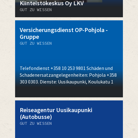
Kiinteistökeskus Oy LKV
GUT ZU WISSEN
Versicherungsdienst OP-Pohjola -
Gruppe
GUT ZU WISSEN
Telefondienst +358 10 253 9801 Schäden und
Schadenersatzangelegenheiten: Pohjola +358
303 0303. Dienste: Uusikaupunki, Koulukatu 1
Reiseagentur Uusikaupunki
(Autobusse)
GUT ZU WISSEN