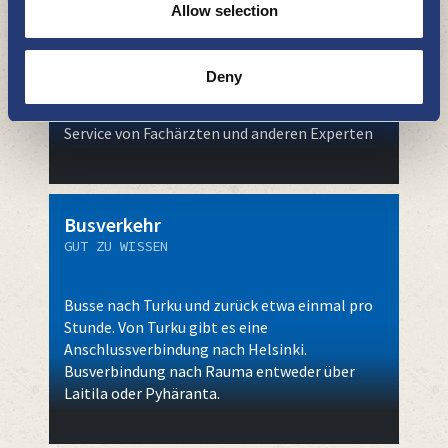
GUT ZU WISSEN
Allow selection
Deny
Ärztezentrum,&nbsp;Privatarztservice
Service von Fachärzten und anderen Experten
Busverkehr
GUT ZU WISSEN
Busse nach Turku und zurück etwa einmal pro
Stunde. Von Turku gibt es eine
Anschlussverbindung nach Helsinki.
Busverbindung nach Rauma entweder über
Laitila oder Pyhäranta.