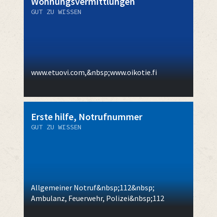
Wohnungsvermittlungen
GUT ZU WISSEN
www.etuovi.com,&nbsp;www.oikotie.fi
Erste hilfe, Notrufnummer
GUT ZU WISSEN
Allgemeiner Notruf&nbsp;112&nbsp;
Ambulanz, Feuerwehr, Polizei&nbsp;112