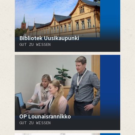
Bibliotek Uusikaupunki
GUT ZU WISSEN
OP Lounaisrannikko
GUT ZU WISSEN