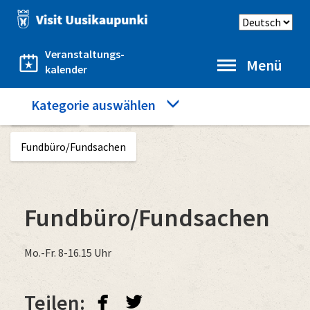
Direkt
Sprache
zum
auswählen
Inhalt
Veranstaltungs-
Menü
kalender
Category
Kategorie auswählen
Startseite
Gut zu wissen
menu
Fundbüro/Fundsachen
Fundbüro/Fundsachen
Mo.-Fr. 8-16.15 Uhr
facebook
twitterbird
Teilen: