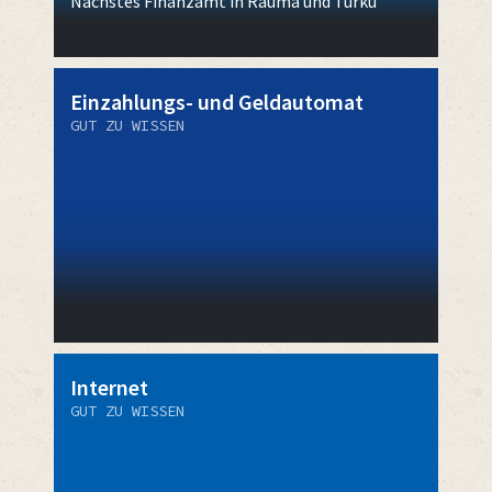
Nächstes Finanzamt in Rauma und Turku
Einzahlungs- und Geldautomat
GUT ZU WISSEN
Internet
GUT ZU WISSEN