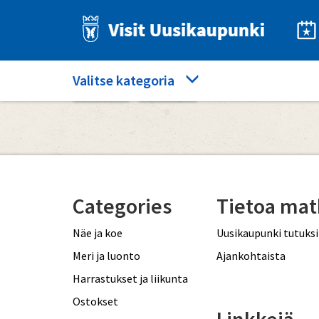
Hyppää
pääsisältöön
Category
Valitse kategoria
Etusivu
antiikki
menu
Categories
Tietoa matk
Näe ja koe
Uusikaupunki tutuksi
Meri ja luonto
Ajankohtaista
Harrastukset ja liikunta
Ostokset