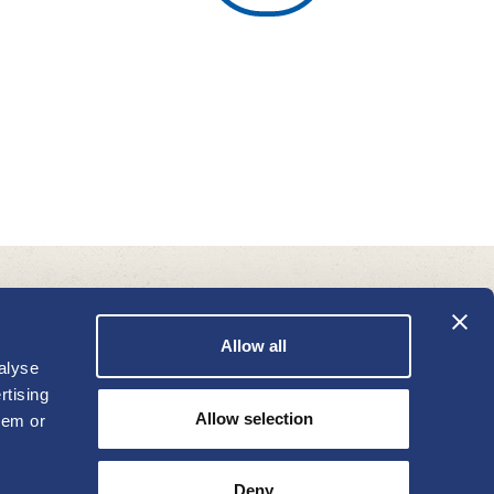
Allow all
alyse
rtising
Allow selection
hem or
Deny