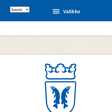
Select
Valikko
language