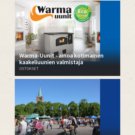
Warma-Uunit - ainoa kotimainen
kaakeliuunien valmistaja
OSTOKSET