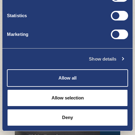
Statistics
Marketing
Mty Heinonen ja Pihapuoti Heinonen
Show details
OSTOKSET
Allow all
Allow selection
Deny