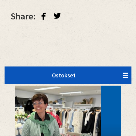
facebook
twitterbird
Share:
Ostokset