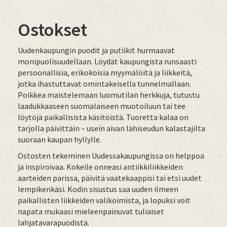
Ostokset
Uudenkaupungin puodit ja putiikit hurmaavat
monipuolisuudellaan. Löydät kaupungista runsaasti
persoonallisia, erikokoisia myymälöitä ja liikkeitä,
jotka ihastuttavat omintakeisella tunnelmallaan.
Poikkea maistelemaan luomutilan herkkuja, tutustu
laadukkaaseen suomalaiseen muotoiluun tai tee
löytöjä paikallisista käsitöistä. Tuoretta kalaa on
tarjolla päivittäin – usein aivan lähiseudun kalastajilta
suoraan kaupan hyllylle.
Ostosten tekeminen Uudessakaupungissa on helppoa
ja inspiroivaa. Kokeile onneasi antiikkiliikkeiden
aarteiden parissa, päivitä vaatekaappisi tai etsi uudet
lempikenkäsi. Kodin sisustus saa uuden ilmeen
paikallisten liikkeiden valikoimista, ja lopuksi voit
napata mukaasi mieleenpainuvat tuliaiset
lahjatavarapuodista.