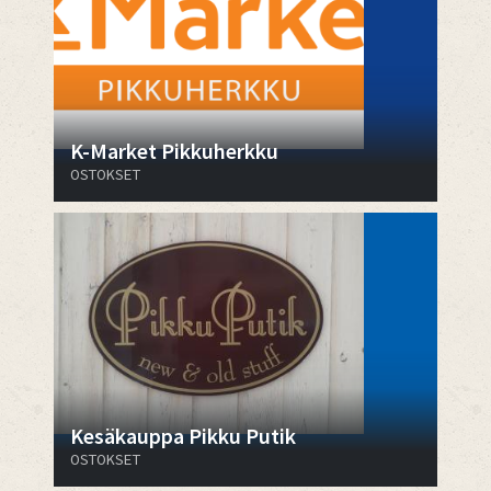
K-Market Pikkuherkku
OSTOKSET
Kesäkauppa Pikku Putik
OSTOKSET