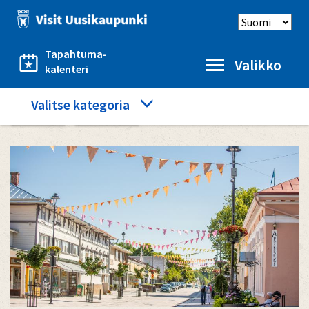
Hyppää
Select
pääsisältöön
language
Tapahtuma-
Valikko
kalenteri
Category
Valitse kategoria
Etusivu
Ostokset
menu