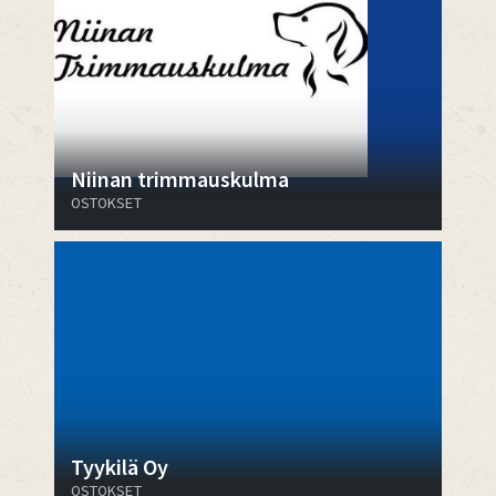
Niinan trimmauskulma
OSTOKSET
Tyykilä Oy
OSTOKSET