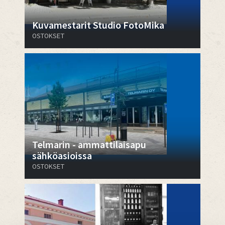
Kuvamestarit Studio FotoMika
OSTOKSET
Telmarin - ammattilaisapu
sähköasioissa
OSTOKSET