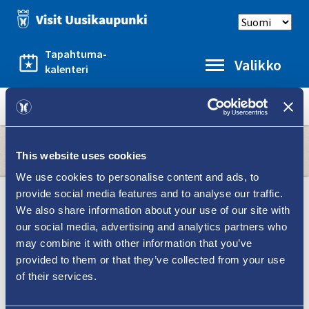
Hyppää
Select
pääsisältöön
language
Tapahtuma-
Valikko
kalenteri
Category
Valitse kategoria
Etusivu
museo
menu
This website uses cookies
We use cookies to personalise content and ads, to
provide social media features and to analyse our traffic.
We also share information about your use of our site with
Categories
our social media, advertising and analytics partners who
may combine it with other information that you’ve
Näe ja koe
provided to them or that they’ve collected from your use
Meri ja luonto
of their services.
Harrastukset ja liikunta