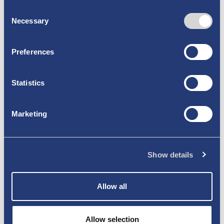
Ostokset
Consent
Necessary
Majoitu
Selection
Syö ja juo
Preferences
Hyvä tietää
Tietoa matkailijoille
Statistics
Uusikaupunki tutuksi
Marketing
Ajankohtaista
Tietoa meistä
Show details
Yhteystiedot
Esitteet
Allow all
Evästekäytäntö
Allow selection