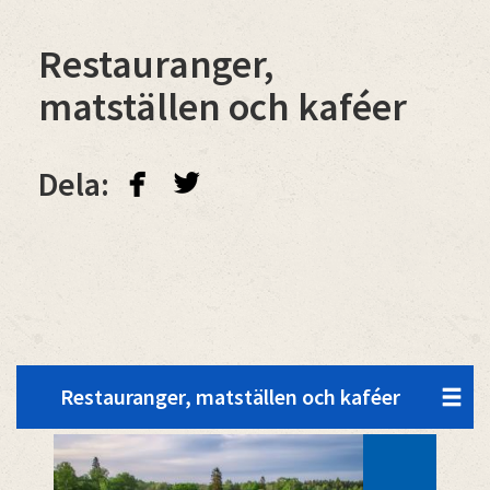
Restauranger,
matställen och kaféer
facebook
twitterbird
Dela:
Restauranger, matställen och kaféer