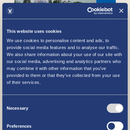
This website uses cookies
Hotell Aquarius restauranger
We use cookies to personalise content and ads, to
RESTAURANGER, MATSTÄLLEN OCH KAFÉER
provide social media features and to analyse our traffic.
We also share information about your use of our site with
our social media, advertising and analytics partners who
may combine it with other information that you’ve
provided to them or that they’ve collected from your use
of their services.
Consent
Necessary
Selection
Tura-Kebab Pizzeria
RESTAURANGER, MATSTÄLLEN OCH KAFÉER
Preferences