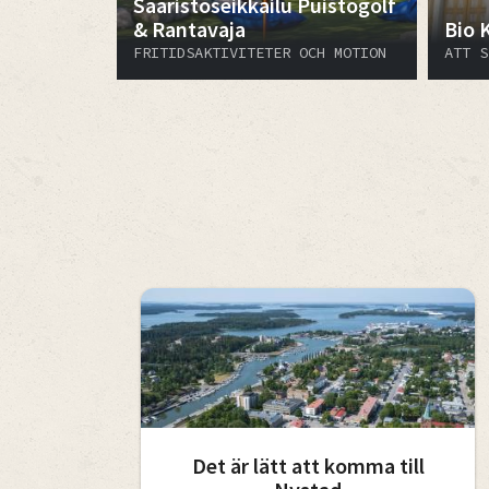
Saaristoseikkailu Puistogolf
& Rantavaja
Bio 
FRITIDSAKTIVITETER OCH MOTION
ATT S
Det är lätt att komma till