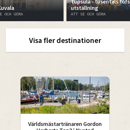
Tupsula - tusentals tofs
Kuvala
utställning
E OCH GÖRA
ATT SE OCH GÖRA
Visa fler destinationer
Världsmästartränaren Gordon