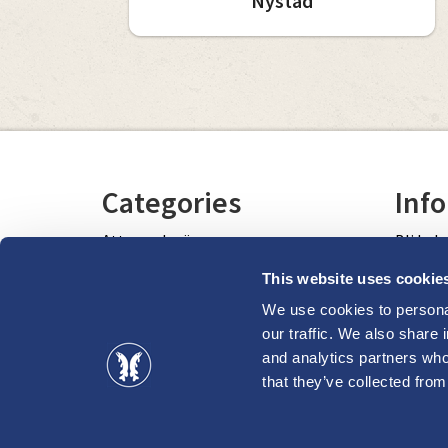
Nystad
Categories
Info
Att se och göra
Bli bek
Havet och naturen
This website uses cookie
Fritidsaktiviteter och motion
We use cookies to personal
Län
our traffic. We also share 
Besök butikerna i Nystad
and analytics partners who
Staden 
Inkvartering
that they’ve collected from
Evenem
Restauranger, matställen och kaféer
vis
Bra att veta