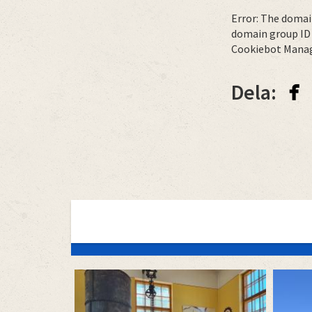
Error: The domai
domain group ID 
Cookiebot Manag
facebook
Dela:
category
menu
2