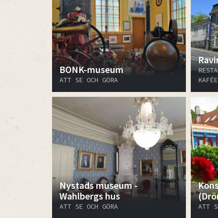
Ravi
BONK-museum
RESTA
ATT SE OCH GÖRA
KAFÉE
Nystads museum -
Kons
Wahlbergs hus
(Drö
ATT SE OCH GÖRA
ATT S