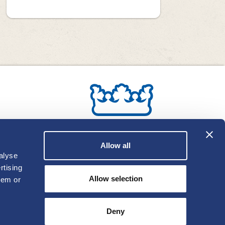
Allow all
alyse
rtising
Allow selection
hem or
Deny