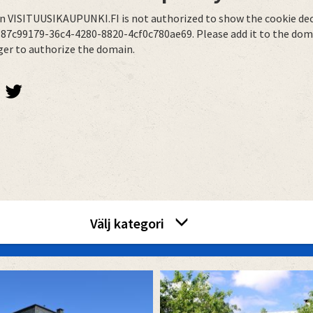
n VISITUUSIKAUPUNKI.FI is not authorized to show the cookie dec
87c99179-36c4-4280-8820-4cf0c780ae69. Please add it to the dom
er to authorize the domain.
twitterbird
Välj kategori