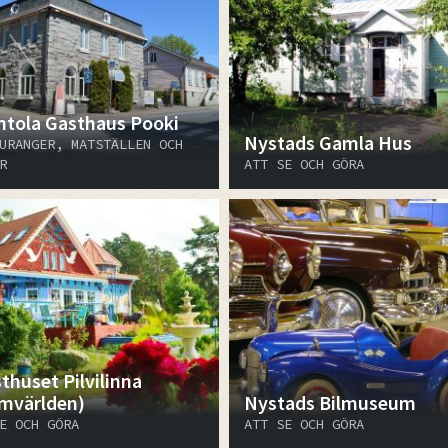
ntola Gasthaus Pooki
Nystads Gamla Hus
URANGER, MATSTÄLLEN OCH
R
ATT SE OCH GÖRA
thuset Pilvilinna
mvärlden)
Nystads Bilmuseum
E OCH GÖRA
ATT SE OCH GÖRA