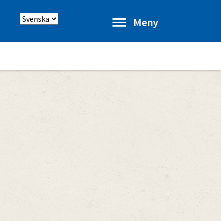
Välj
Meny
språk