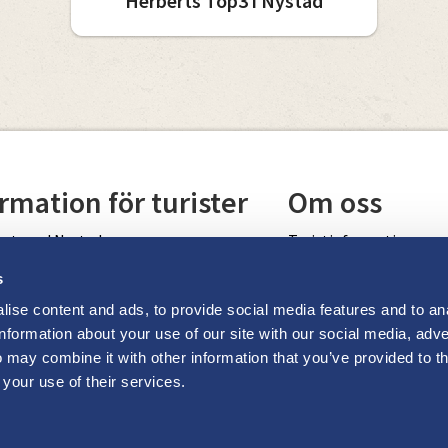
Herberts Top3 i Nystad
rmation för turister
Om oss
ant med Nystad
Turistinformation
Cookiepolicy
s
ise content and ads, to provide social media features and to an
kar
information about your use of our site with our social media, adve
 may combine it with other information that you’ve provided to t
Uusikaupunki
 your use of their services.
angskalender
ituusikaupunki