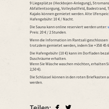
9 Liegeplätze (Heckbojen-Anlegung), Stromansc
Abfallentsorgung, Volleyballfeld, Badestrand,
Kajaks können gemietet werden. Alte Uferspei
Hafengebühr: 10 € / Nacht.
Die Sauna kann online reserviert werden unter:
Preis: 20 € / 2 Stunden.
Wenn die Information im Rantsali geschlossen 
trotzdem gemietet werden, indem Sie +358 45 6
Die Hafengebühr (10 €) kann im Dorfladen bezahl
Duschräume erhalten.
Wenn Sie Wäsche waschen möchten, erhalten Sie
2,50 €).
Die Schlüssel können in den roten Briefkasten
werden.
facebook
twitterbird
Teilen: