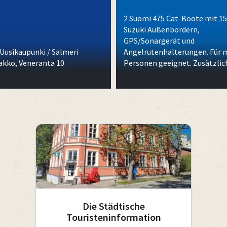
2 Suomi 475 Cat-Boote mit 15
Suzuki Außenbordern,
GPS/Sonargerät und
 Uusikaupunki / Salmeri
Angelrutenhalterungen. Für m
akko, Veneranta 10
Personen geeignet. Zusätzlic
Ruderboot mit Suomi 520
Außenbordmotor.
Die Städtische
Touristeninformation