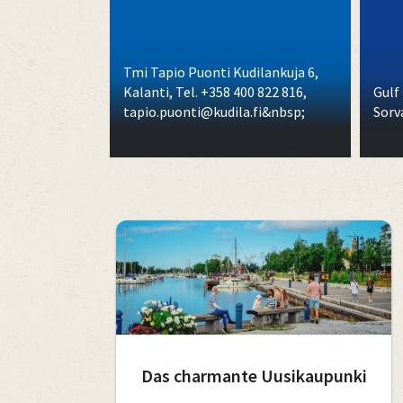
Tmi Tapio Puonti Kudilankuja 6,
Kalanti, Tel. +358 400 822 816,
Gulf
tapio.puonti@kudila.fi&nbsp;
Sorv
Das charmante Uusikaupunki