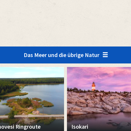
Das Meer und die übrige Natur
hovesi Ringroute
Isokari