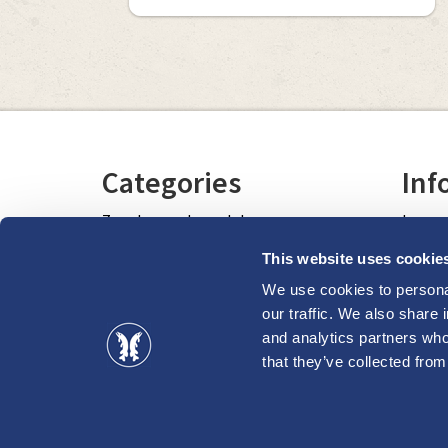
Categories
Inf
Zu sehen und zu erleben
Lernen
Das Meer und die übrige Natur
This website uses cookie
Freizeit und Erholung
We use cookies to personal
Ve
our traffic. We also share 
Einkäufe, empfehlenswerte Geschäfte
and analytics partners who
Die St
Unterkünfte
that they’ve collected from
Verans
Restaurants, Imbisse und Cafés
vi
Gut zu wissen
vi