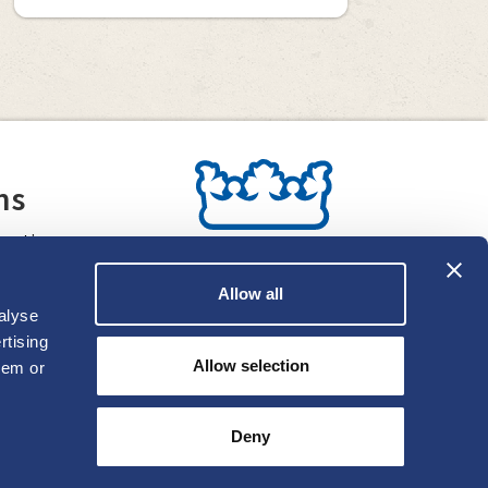
ns
rmation
inie
Allow all
alyse
rtising
Allow selection
hem or
Deny