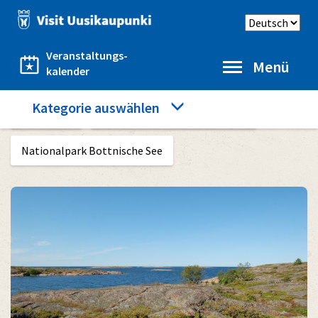
Direkt
Sprache
zum
auswählen
Inhalt
Veranstaltungs-
Menü
kalender
Category
Kategorie auswählen
Startseite
Das Meer und die übrige Natur
menu
Nationalpark Bottnische See