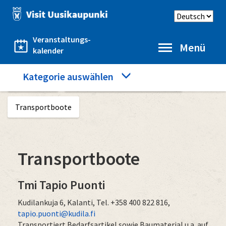
Direkt
Sprache
zum
auswählen
Inhalt
Veranstaltungs-
Menü
kalender
Category
Kategorie auswählen
Startseite
Das Meer und die übrige Natur
menu
Transportboote
Transportboote
Tmi Tapio Puonti
Kudilankuja 6, Kalanti, Tel. +358 400 822 816,
tapio.puonti@kudila.fi
Transportiert Bedarfsartikel sowie Baumaterial u.a. auf