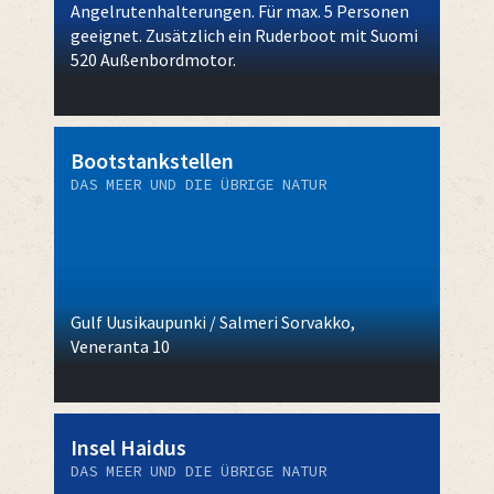
Angelrutenhalterungen. Für max. 5 Personen
geeignet. Zusätzlich ein Ruderboot mit Suomi
520 Außenbordmotor.
Bootstankstellen
DAS MEER UND DIE ÜBRIGE NATUR
Gulf Uusikaupunki / Salmeri Sorvakko,
Veneranta 10
Insel Haidus
DAS MEER UND DIE ÜBRIGE NATUR