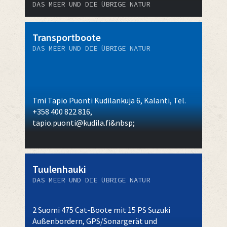
DAS MEER UND DIE ÜBRIGE NATUR
Transportboote
DAS MEER UND DIE ÜBRIGE NATUR
Tmi Tapio Puonti Kudilankuja 6, Kalanti, Tel.
+358 400 822 816,
tapio.puonti@kudila.fi&nbsp;
Tuulenhauki
DAS MEER UND DIE ÜBRIGE NATUR
2 Suomi 475 Cat-Boote mit 15 PS Suzuki
Außenbordern, GPS/Sonargerät und