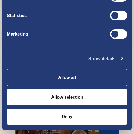
Realität
ZU SEHEN UND ZU ERLEBEN
Statistics
Marketing
Show details
Die Galerie Runonkulma
Allow all
ZU SEHEN UND ZU ERLEBEN
Allow selection
Deny