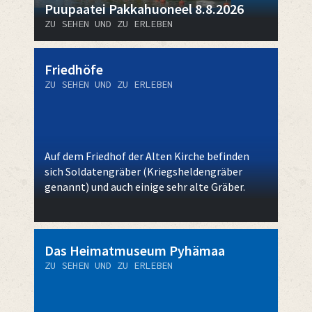
Puupaatei Pakkahuoneel 8.8.2026
ZU SEHEN UND ZU ERLEBEN
Friedhöfe
ZU SEHEN UND ZU ERLEBEN
Auf dem Friedhof der Alten Kirche befinden
sich Soldatengräber (Kriegsheldengräber
genannt) und auch einige sehr alte Gräber.
Das Heimatmuseum Pyhämaa
ZU SEHEN UND ZU ERLEBEN