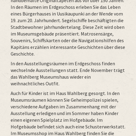
handbemalte Originaltapeten aus vor über 150 Jahren.
In den Räumen im Erdgeschoss erleben Sie das Leben
eines Bürgerhauses in Uusikaupunki an der Wende vom
19. zum 20. Jahrhundert. Segelschiffe beschäftigten die
Stadtbewohner jahrhundertelang. Diese Zeit wird oben
im Museumsgebäude präsentiert. Matrosensärge,
Souvenirs, Schiffskarten oder die Navigationshilfen des
Kapitäns erzählen interessante Geschichten über diese
Geschichte.
In den Ausstellungsräumen im Erdgeschoss finden
wechselnde Ausstellungen statt. Ende November trägt
das Wahlberg Museumshaus wieder ein
weihnachtliches Outfit.
Auch für Kinder ist im Haus Wahlberg gesorgt. In den
Museumsräumen können Sie Geheimpolizei spielen,
verschiedene Aufgaben im Zusammenhang mit der
Ausstellung erledigen und im Sommer haben Kinder
einen eigenen Spielplatz im Hofgebäude. Im
Hofgebäude befindet sich auch eine Schusterwerkstatt.
Im Museumsshop im Haus Wahlberg finden Sie die