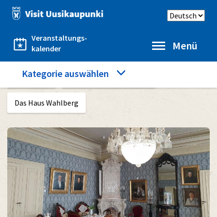
Direkt
Sprache
zum
auswählen
Inhalt
Veranstaltungs-
Menü
kalender
Category
Kategorie auswählen
Startseite
Zu sehen und zu erleben
menu
Das Haus Wahlberg