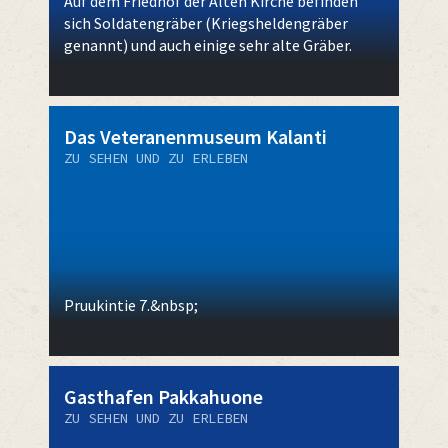
Auf dem Friedhof der Alten Kirche befinden
sich Soldatengräber (Kriegsheldengräber
genannt) und auch einige sehr alte Gräber.
Das Veteranenmuseum Kalanti
ZU SEHEN UND ZU ERLEBEN
Pruukintie 7.&nbsp;
Gasthafen Pakkahuone
ZU SEHEN UND ZU ERLEBEN