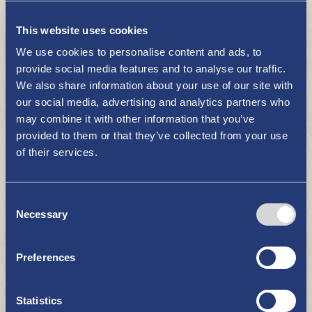
Besuchen und verlieben Sie sich in
Pyhämaa
This website uses cookies
ZU SEHEN UND ZU ERLEBEN
We use cookies to personalise content and ads, to
provide social media features and to analyse our traffic.
We also share information about your use of our site with
our social media, advertising and analytics partners who
may combine it with other information that you’ve
provided to them or that they’ve collected from your use
of their services.
Consent
Kulturzentrum Cruselli
Necessary
Selection
ZU SEHEN UND ZU ERLEBEN
Preferences
Statistics