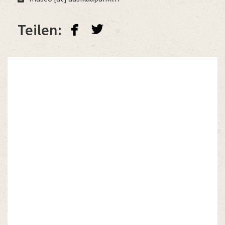
facebook
twitterbird
Teilen: