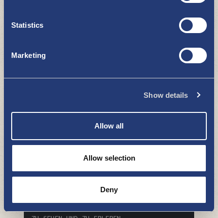
Statistics
Marketing
Galleria-Taidelainaamo Horisontti
(Galerie Horizont)
ZU SEHEN UND ZU ERLEBEN
Show details
Allow all
Allow selection
Deny
Der Myllymäki-Park und der
Wasserturm
ZU SEHEN UND ZU ERLEBEN