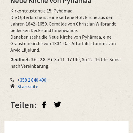
Neue Kirche von Pyhämaa
Kirkontaustantie 15, Pyhämaa
Die Opferkirche ist eine seltene Holzkirche aus den
Jahren 1642–1650. Gemälde von Christian Wilbrandt
bedecken Decke und Innenwände.
Daneben steht die Neue Kirche von Pyhämaa, eine
Grausteinkirche von 1804. Das Altarbild stammt von
Arvid Liljelund.
Geöffnet:
3.6.–2.8. Mi–Sa 11–17 Uhr, So 12–16 Uhr. Sonst
nach Vereinbarung.
+358 2 840 400
Startseite
facebook
twitterbird
Teilen: