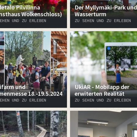
etalo Pilvilinna
Der Myllymäki-Park und
nsthaus Wolkenschloss)
Wasserturm
EHEN UND ZU ERLEBEN
ZU SEHEN UND ZU ERLEBEN
ifarm und
UkiAR - Mobilapp der
menmesse 18.-19.5.2024
erwiterten Realität
EHEN UND ZU ERLEBEN
ZU SEHEN UND ZU ERLEBEN