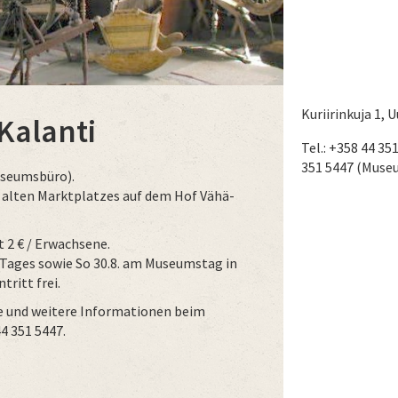
Kuriirinkuja 1, 
alanti
Tel.: +358 44 35
351 5447 (Muse
Museumsbüro).
 alten Marktplatzes auf dem Hof Vähä-
tt 2 € / Erwachsene.
-Tages sowie So 30.8. am Museumstag in
tritt frei.
se und weitere Informationen beim
44 351 5447.