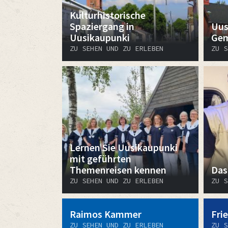
Kulturhistorische
Spaziergang in
Uus
Uusikaupunki
Gem
ZU SEHEN UND ZU ERLEBEN
ZU S
Lernen Sie Uusikaupunki
mit geführten
Themenreisen kennen
Das
ZU SEHEN UND ZU ERLEBEN
ZU S
Raimos Kammer
Fri
ZU SEHEN UND ZU ERLEBEN
ZU S