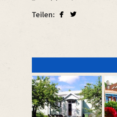
facebook
twitterbird
Teilen: