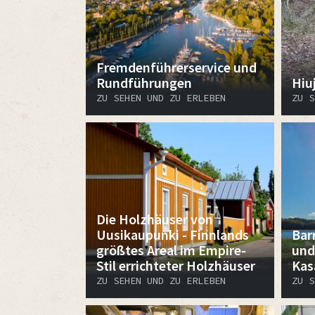
Fremdenführerservice und
Rundführungen
Hiuj
ZU SEHEN UND ZU ERLEBEN
ZU S
Die Holzhäuser von
Uusikaupunki - Finnlands
Bar
größtes Areal im Empire-
und
Stil errichteter Holzhäuser
Kas
ZU SEHEN UND ZU ERLEBEN
ZU S