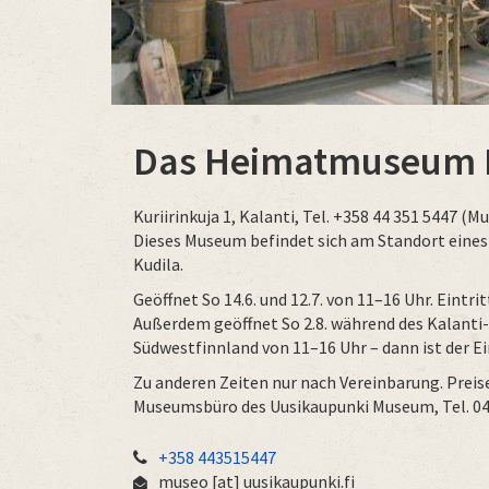
Das Heimatmuseum K
Kuriirinkuja 1, Kalanti, Tel. +358 44 351 5447 (
Dieses Museum befindet sich am Standort eines
Kudila.
Geöffnet So 14.6. und 12.7. von 11–16 Uhr. Eintri
Außerdem geöffnet So 2.8. während des Kalanti
Südwestfinnland von 11–16 Uhr – dann ist der Ein
Zu anderen Zeiten nur nach Vereinbarung. Prei
Museumsbüro des
Uusikaupunki Museum
, Tel. 0
+358 443515447
museo
[at]
uusikaupunki.fi