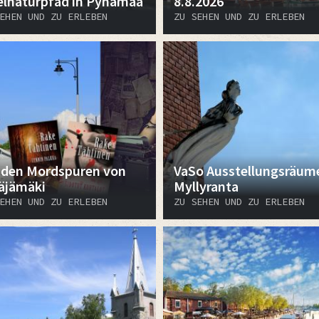
elnaturpfad in Pyhämaa
8.8.2026
EHEN UND ZU ERLEBEN
ZU SEHEN UND ZU ERLEBEN
 den Mordspuren von
VaSo Ausstellungsräum
äjämäki
Myllyranta
EHEN UND ZU ERLEBEN
ZU SEHEN UND ZU ERLEBEN