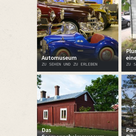
Plu
Automuseum
ein
ZU SEHEN UND ZU ERLEBEN
ZU S
Das
Pam