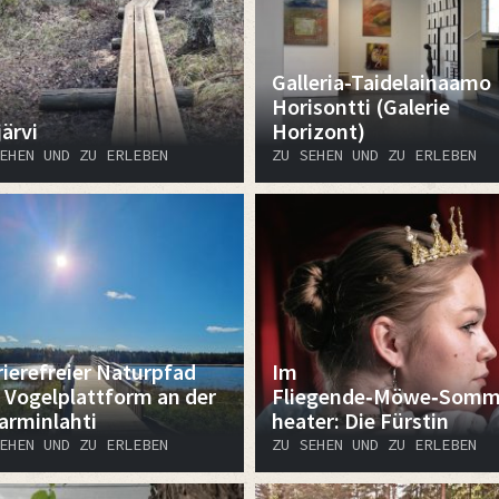
Galleria-Taidelainaamo
Horisontti (Galerie
ärvi
Horizont)
EHEN UND ZU ERLEBEN
ZU SEHEN UND ZU ERLEBEN
rierefreier Naturpfad
Im
 Vogelplattform an der
Fliegende‑Möwe‑Somm
arminlahti
heater: Die Fürstin
EHEN UND ZU ERLEBEN
ZU SEHEN UND ZU ERLEBEN