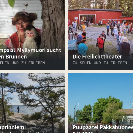
mpsis! Myllymuori sucht
en Brunnen
Die Freilichttheater
EHEN UND ZU ERLEBEN
ZU SEHEN UND ZU ERLEBEN
prinniemi
Puupaatei Pakkahuonee