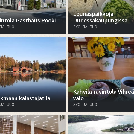
Lounaspaikkoja
intola Gasthaus Pooki
Uudessakaupungissa
JA JUO
SYÖ JA JUO
Kahvila-ravintola Vihreä
ikmaan kalastajatila
valo
JA JUO
SYÖ JA JUO