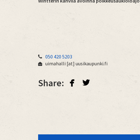
Wintterin kahvila avoinna poikkeusaukioloajo
050 420 5203
uimahalli
[at]
uusikaupunki.fi
facebook
twitterbird
Share: