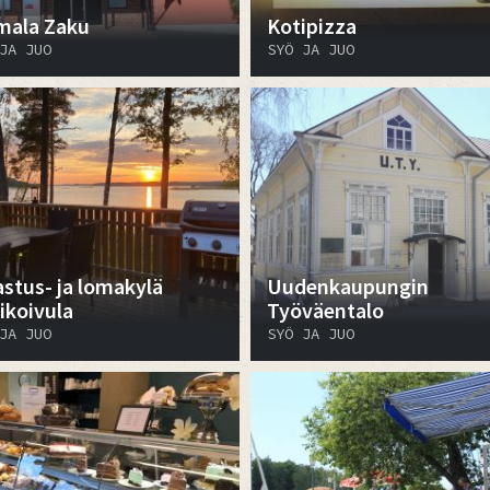
mala Zaku
Kotipizza
JA JUO
SYÖ JA JUO
astus- ja lomakylä
Uudenkaupungin
ikoivula
Työväentalo
JA JUO
SYÖ JA JUO