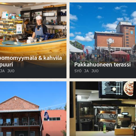
pomomyymälä & kahvila
puuri
Pakkahuoneen terassi
JA JUO
SYÖ JA JUO