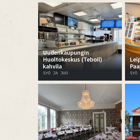
Uudenkaupungin
Huoltokeskus (Teboil)
Lei
kahvila
Paa
SYÖ JA JUO
SYÖ 