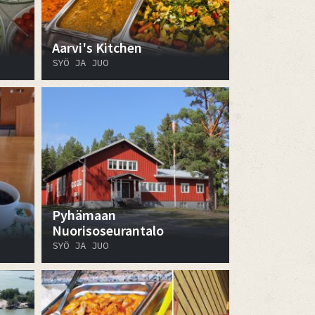
Aarvi's Kitchen
SYÖ JA JUO
Pyhämaan
Nuorisoseurantalo
SYÖ JA JUO