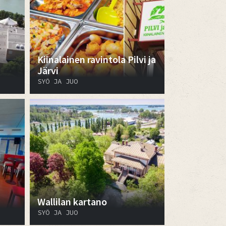
Kiinalainen ravintola Pilvi ja
Järvi
SYÖ JA JUO
Wallilan kartano
SYÖ JA JUO