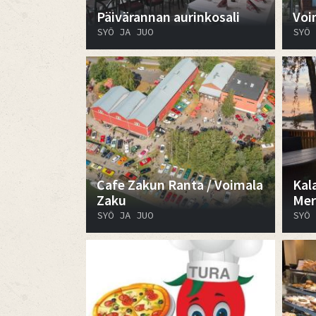
Päivärannan aurinkosali
Voi
SYÖ JA JUO
SYÖ 
Cafe Zakun Ranta / Voimala
Kal
Zaku
Mer
SYÖ JA JUO
SYÖ 