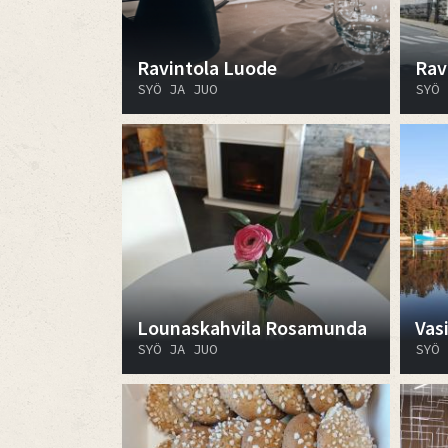
Ravintola Luode
Rav
SYÖ JA JUO
SYÖ 
Lounaskahvila Rosamunda
Vas
SYÖ JA JUO
SYÖ 