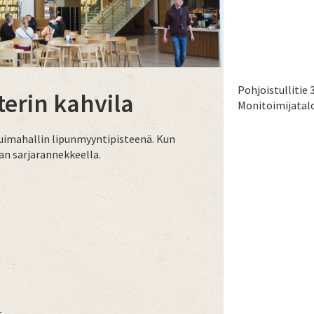
Pohjoistullitie 
terin kahvila
Monitoimijatalo
 uimahallin lipunmyyntipisteenä. Kun
an sarjarannekkeella.