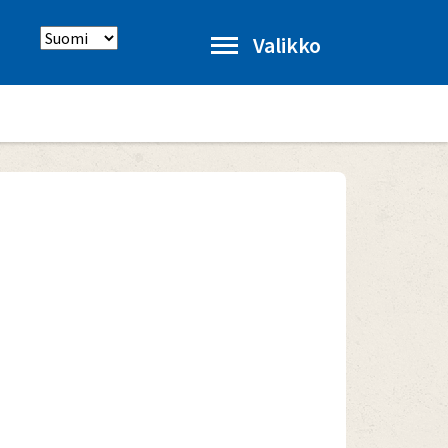
Select
Valikko
language