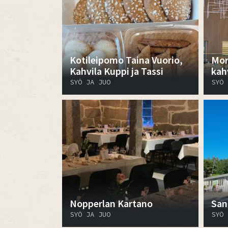
Kotileipomo Taina Vuorio,
Mon
Kahvila Kuppi ja Tassi
kah
SYÖ JA JUO
SYÖ 
Nopperlan Kartano
San
SYÖ JA JUO
SYÖ 