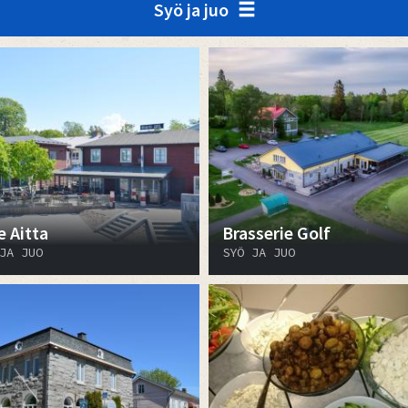
Syö ja juo
e Aitta
Brasserie Golf
JA JUO
SYÖ JA JUO