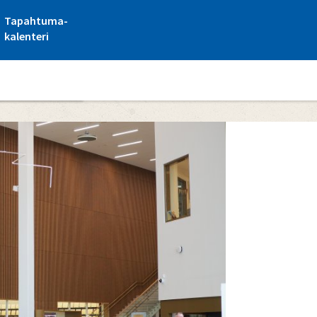
Tapahtuma-
kalenteri
ntterin kahvila