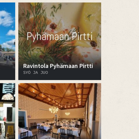
Ravintola Pyhämaan Pirtti
SYÖ JA JUO