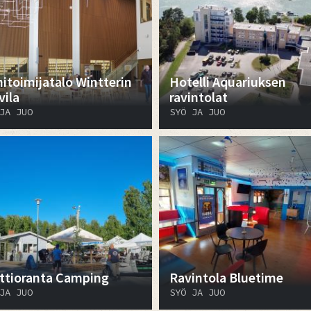
itoimijatalo Wintterin
Hotelli Aquariuksen
vila
ravintolat
JA JUO
SYÖ JA JUO
ttioranta Camping
Ravintola Bluetime
JA JUO
SYÖ JA JUO