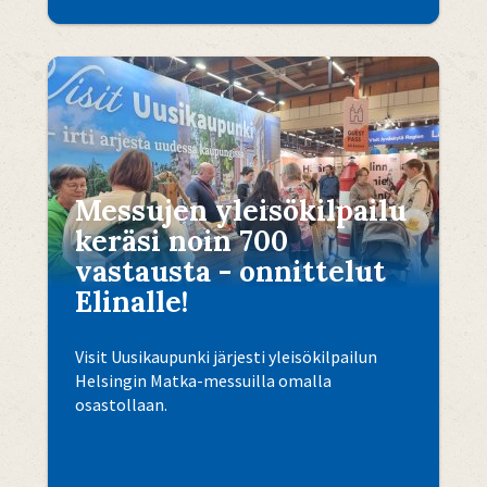
Messujen yleisökilpailu
keräsi noin 700
vastausta - onnittelut
Elinalle!
Visit Uusikaupunki järjesti yleisökilpailun
Helsingin Matka-messuilla omalla
osastollaan.