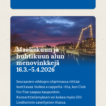
Maaliskuun ja
huhtikuun alun
menovinkkejä
16.3.-5.4.2026
Seuraavien viikkojen ohjelmassa riittää
koettavaa: huikea a cappella -ilta, kun Club
For Five saapuu kaupunkiin.
Konserttielämyksen voi kokea myös Olli
Lindholmin sävellysten illassa.