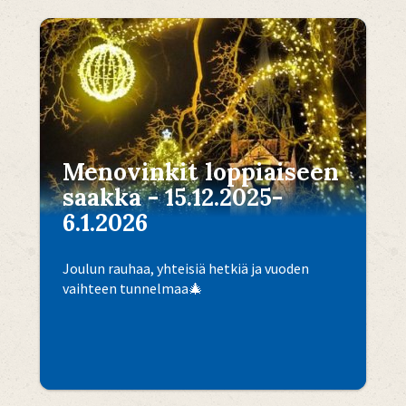
Menovinkit loppiaiseen
saakka - 15.12.2025-
6.1.2026
Joulun rauhaa, yhteisiä hetkiä ja vuoden
vaihteen tunnelmaa🎄