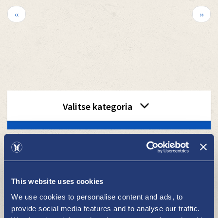
Sivutus
Edellinen
Seura
‹‹
››
sivu
sivu
category
Valitse kategoria
menu
2
This website uses cookies
We use cookies to personalise content and ads, to
provide social media features and to analyse our traffic.