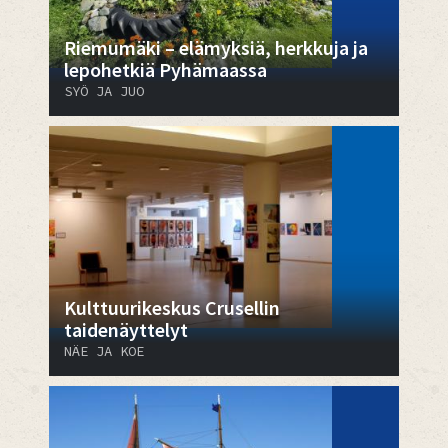
Riemumäki – elämyksiä, herkkuja ja
lepohetkiä Pyhämaassa
SYÖ JA JUO
Kulttuurikeskus Crusellin
taidenäyttelyt
NÄE JA KOE