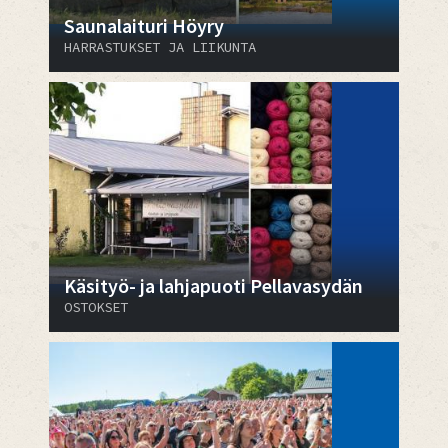
Saunalaituri Höyry
HARRASTUKSET JA LIIKUNTA
Käsityö- ja lahjapuoti Pellavasydän
OSTOKSET