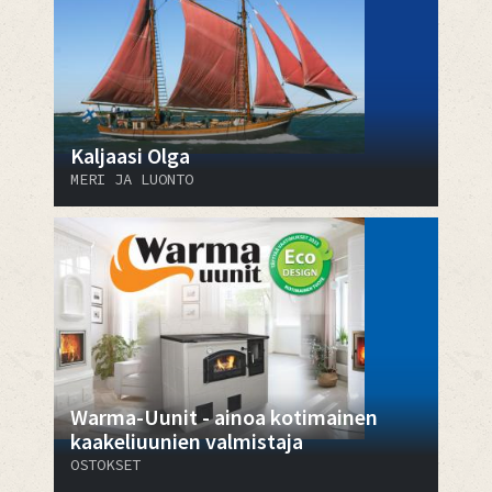
Kaljaasi Olga
MERI JA LUONTO
Warma-Uunit - ainoa kotimainen
kaakeliuunien valmistaja
OSTOKSET