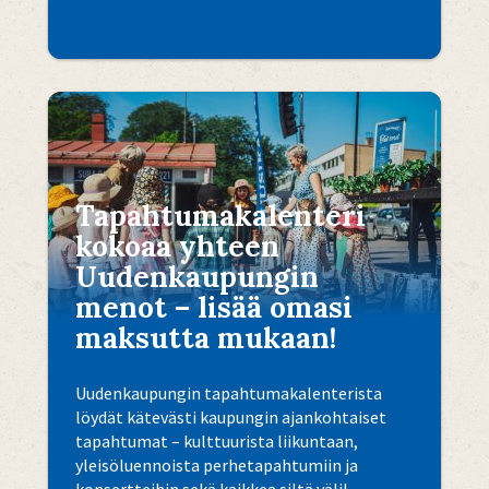
Tapahtumakalenteri
kokoaa yhteen
Uudenkaupungin
menot – lisää omasi
maksutta mukaan!
Uudenkaupungin tapahtumakalenterista
löydät kätevästi kaupungin ajankohtaiset
tapahtumat – kulttuurista liikuntaan,
yleisöluennoista perhetapahtumiin ja
konsertteihin sekä kaikkea siltä välil