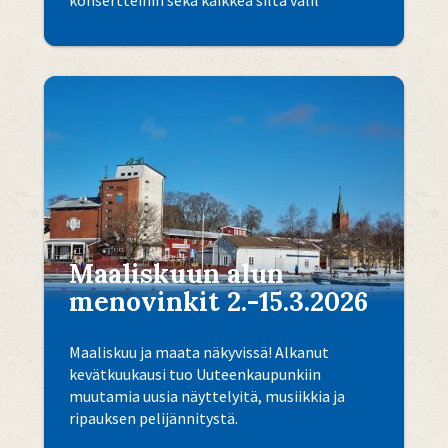
Maaliskuun alun
menovinkit 2.-15.3.2026
Maaliskuu ja maata näkyvissä! Alkanut
kevätkuukausi tuo Uuteenkaupunkiin
muutamia uusia näyttelyitä, musiikkia ja
ripauksen pelijännitystä.