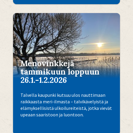
Menovinkkejä
tammikuun loppuun
26.1.-1.2.2026
Talvella kaupunki kutsuu ulos nauttimaan
raikkaasta meri-ilmasta – talvikävelyistä ja
elämyksellisistä ulkoilureiteistä, jotka vievät
upeaan saaristoon ja luontoon.