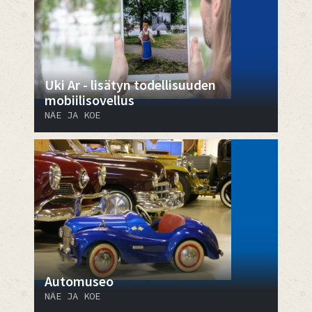
Uki Ar - lisätyn todellisuuden
mobiilisovellus
NÄE JA KOE
Automuseo
NÄE JA KOE