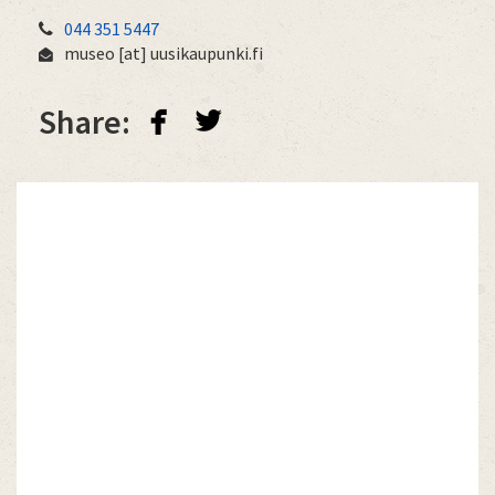
044 351 5447
museo
[at]
uusikaupunki.fi
facebook
twitterbird
Share: