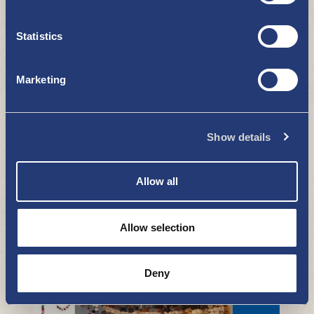
seurakunta
NÄE JA KOE
Statistics
Marketing
Show details
Puupaatei Pakkahuoneel ja Möljä
Allow all
Miittinki 8.8.2026
NÄE JA KOE
Allow selection
Deny