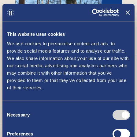
This website uses cookies
We use cookies to personalise content and ads, to
provide social media features and to analyse our traffic.
We also share information about your use of our site with
Hiunjärven luontopolku
our social media, advertising and analytics partners who
NÄE JA KOE
may combine it with other information that you’ve
provided to them or that they’ve collected from your use
of their services.
Consent
Necessary
Selection
Uudenkaupungin kirkot ja
Preferences