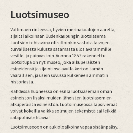
Luotsimuseo
Vallimäen rinteessä, hyvien merinäköalojen äärellä,
sijaitsi aikoinaan Uudenkaupungin luotsiasema.
Luotsien tehtävänä oli silloinkin vastata laivojen
turvallisesta kulusta satamasta ulos avarammille
vesille, ja päinvastoin. Vuonna 1857 rakennettu
luotsitupa on nyt museo, joka alkuperäisten
esineidensä ja sijaintinsa avulla kertoo tämän
vaarallisen, ja usein suvussa kulkeneen ammatin
historiasta.
Kahdessa huoneessa on esillä luotsiaseman oman
esineistön lisäksi muiden läheisten luotsiasemien
alkuperäistä esineistöä. Luotsimuseossa lapsivieraat
voivat kokeilla vaikka solmujen tekemistä tai leikkiä
salapoliisitehtäviä!
Luotsimuseoon on aukioloaikoina vapaa sisäänpääsy.