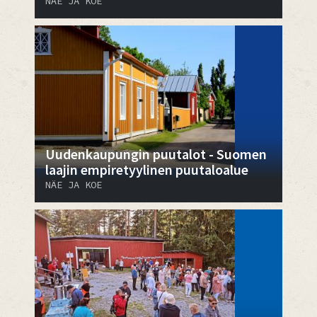
NÄE JA KOE
Uudenkaupungin puutalot - Suomen
laajin empiretyylinen puutaloalue
NÄE JA KOE