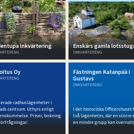
dentupa inkvartering
Enskärs gamla lotsstug
ARTERING
INKVARTERING
oitus Oy
Fästningen Katanpää i
Gustavs
ARTERING
INKVARTERING
erade radhuslägenheter i
ads centrum. Uthyrs enligt
I det historiska Officershuset 
enskommelse. Priser, bokning
två lägenheter, där en större 
förfrågningar:
en mindre grupp kan övernatt