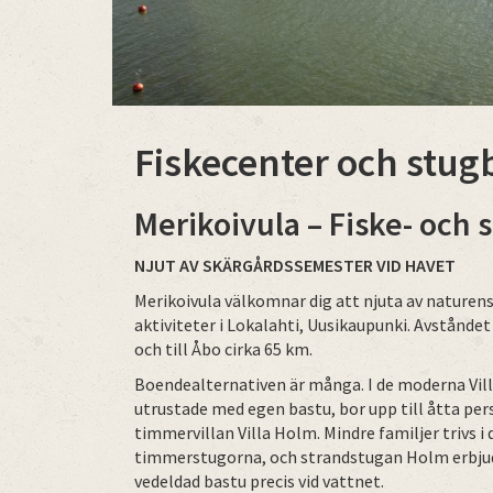
Fiskecenter och stug
Merikoivula
– Fiske- och
NJUT AV SKÄRGÅRDSSEMESTER VID HAVET
Merikoivula välkomnar dig att njuta av naturen
aktiviteter i Lokalahti, Uusikaupunki. Avståndet
och till Åbo cirka 65 km.
Boendealternativen är många. I de moderna Vill
utrustade med egen bastu, bor upp till åtta pe
timmervillan Villa Holm. Mindre familjer trivs 
timmerstugorna, och strandstugan Holm erbjud
vedeldad bastu precis vid vattnet.