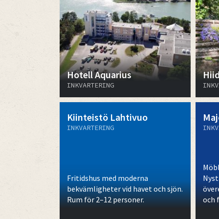
Hotell Aquarius
Hii
INKVARTERING
INKV
Kiinteistö Lahtivuo
Maj
INKVARTERING
INKV
Möbl
Fritidshus med moderna
Nyst
bekvämligheter vid havet och sjön.
över
Rum för 2–12 personer.
och 