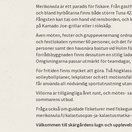
Merikoivula är ett paradis för fiskare. Från gäs
och bland hyrbåtarna finns både större Tuna 4
Fångsten kan tas om hand vid rensborden, och k
på Kamado Joe-grillar eller i rökskåp.
Även möten, fester och gruppevenemang ordnas 
och festlokalen rymmer 60 personer, och det fin
personer samt den havsnära bastun vid Holm för
förrådsbyggnaden finns dessutom en stilig lada 
Omgivningarna passar utmärkt för teamdagar, pe
För fritiden finns mycket att göra. Två högklas
volleybollplaner, lekplatser och ett motionsfäl
får använda all nödvändig sportutrustning utan
Villorna är tillgängliga året runt, och mötes-
sommarens utbud.
Fråga också om guidade fisketurer med fiskegui
merikoivula.fi/kalastusopas-ja-kalastusmatka-
Välkommen till skärgårdens lugn och upplevels