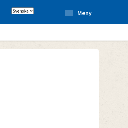
Välj
Meny
språk