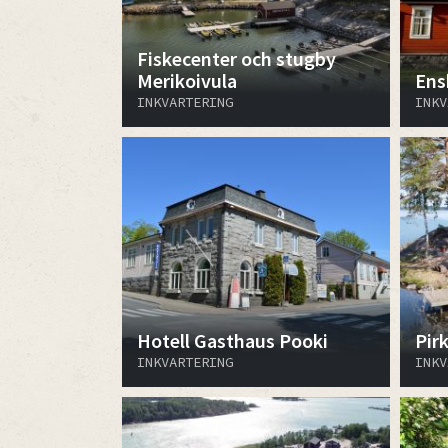
Fiskecenter och stugby
Merikoivula
Ens
INKVARTERING
INKV
Hotell Gasthaus Pooki
Pir
INKVARTERING
INKV