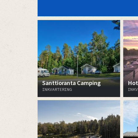
Santtioranta Camping
Hot
INKVARTERING
INKV