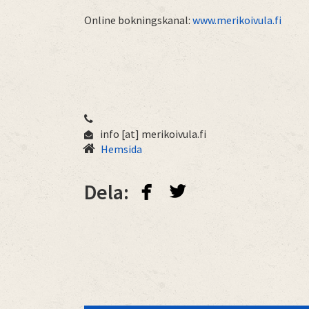
Online bokningskanal:
www.merikoivula.fi
info
[at]
merikoivula.fi
Hemsida
facebook
twitterbird
Dela: