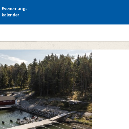
Evenemangs-
kalender
tugby Merikoivula