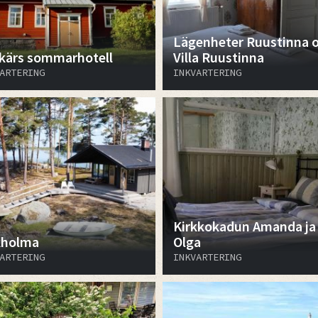
Lägenheter Ruustinna 
kärs sommarhotell
Villa Ruustinna
ARTERING
INKVARTERING
Kirkkokadun Amanda ja
kholma
Olga
ARTERING
INKVARTERING