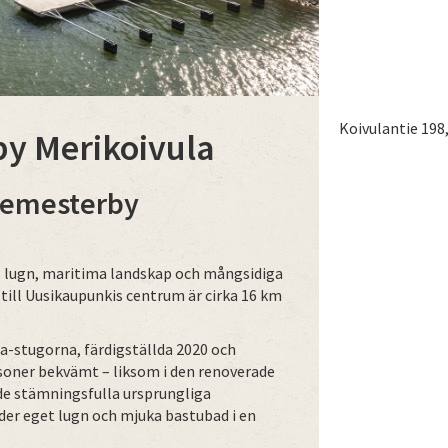
Koivulantie 198
by Merikoivula
 semesterby
s lugn, maritima landskap och mångsidiga
 till Uusikaupunkis centrum är cirka 16 km
a-stugorna, färdigställda 2020 och
rsoner bekvämt – liksom i den renoverade
i de stämningsfulla ursprungliga
er eget lugn och mjuka bastubad i en