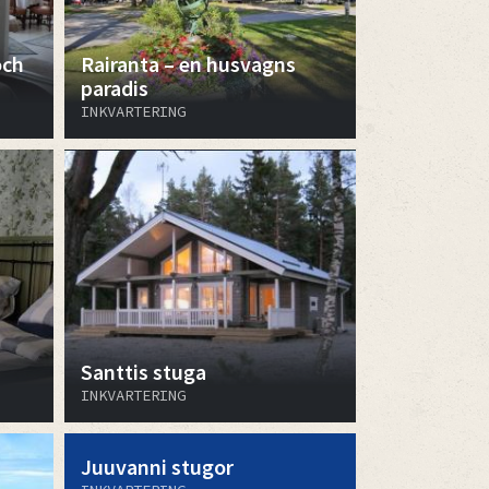
och
Rairanta – en husvagns
paradis
INKVARTERING
Santtis stuga
INKVARTERING
Juuvanni stugor