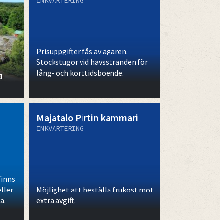
INKVARTERING
Prisuppgifter fås av ägaren.
Stockstugor vid havsstranden för
lång- och korttidsboende.
a
Majatalo Pirtin kammari
INKVARTERING
finns
eller
Möjlighet att beställa frukost mot
a.
extra avgift.