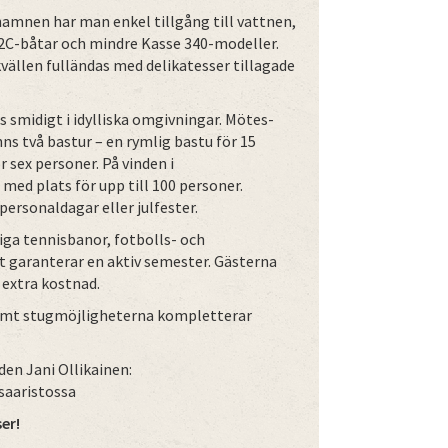
thamnen har man enkel tillgång till vattnen,
22C-båtar och mindre Kasse 340-modeller.
vällen fulländas med delikatesser tillagade
smidigt i idylliska omgivningar. Mötes-
ns två bastur – en rymlig bastu för 15
 sex personer. På vinden i
med plats för upp till 100 personer.
rsonaldagar eller julfester.
siga tennisbanor, fotbolls- och
t garanterar en aktiv semester. Gästerna
 extra kostnad.
 samt stugmöjligheterna kompletterar
den Jani Ollikainen:
saaristossa
er!