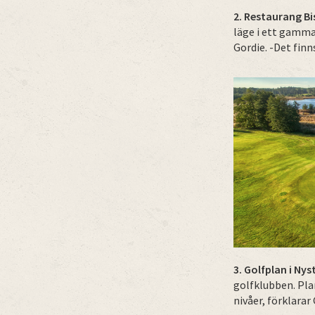
2.
Restaurang Bi
läge i ett gamma
Gordie. -Det finn
3. Golfplan i Nys
golfklubben. Pla
nivåer, förklarar 