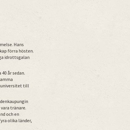
mmelse. Hans
kap förra hösten.
ga idrottsgalan
 40 år sedan.
e mamma
universitet till
 Uudenkaupungin
 vara tränare.
and och en
yra olika länder,