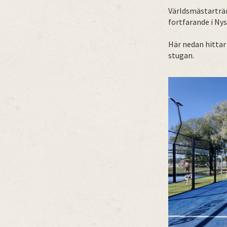
Världsmästarträn
fortfarande i Ny
Här nedan hittar
stugan.