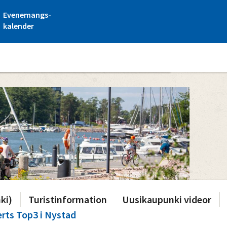
Evenemangs-
kalender
mästartränaren Gordon Herberts Top3 i Nystad
ki)
Turistinformation
Uusikaupunki videor
rts Top3 i Nystad