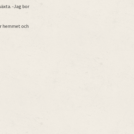
växta. -Jag bor
.
ver hemmet och