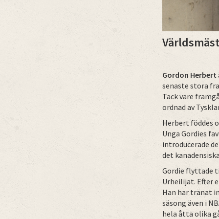
Världsmäst
Gordon Herbert
senaste stora fr
Tack vare framgå
ordnad av Tyskl
Herbert föddes oc
Unga Gordies fav
introducerade den
det kanadensiska
Gordie flyttade t
Urheilijat. Efter
Han har tränat in
säsong även i NBA
hela åtta olika g