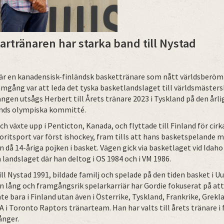
artränaren har starka band till Nystad
är en kanadensisk-finländsk baskettränare som nått världsberö
amgång var att leda det tyska basketlandslaget till världsmästers
ngen utsågs Herbert till Årets tränare 2023 i Tyskland på den årli
ands olympiska kommitté.
h växte upp i Penticton, Kanada, och flyttade till Finland för cirka
oritsport var först ishockey, fram tills att hans basketspeland
 då 14-åriga pojken i basket. Vägen gick via basketlaget vid Idaho 
 landslaget där han deltog i OS 1984 och i VM 1986.
ill Nystad 1991, bildade familj och spelade på den tiden basket i
 en lång och framgångsrik spelarkarriär har Gordie fokuserat på att
te bara i Finland utan även i Österrike, Tyskland, Frankrike, Grekl
 i Toronto Raptors tränarteam. Han har valts till årets tränare i f
ånger.