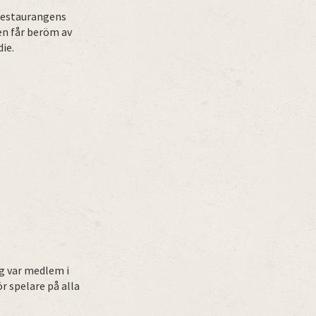
 restaurangens
en får beröm av
ie.
ag var medlem i
r spelare på alla