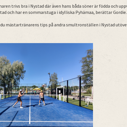
aren trivs bra i Nystad där även hans båda söner är födda och upp
stad och har en sommarstuga i idylliska Pyhämaa, berättar Gordie
 du mästartränarens tips på andra smultronställen i Nystad utö