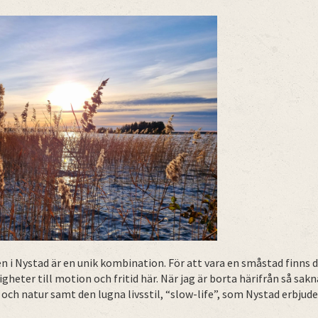
n i Nystad är en unik kombination. För att vara en småstad finns d
heter till motion och fritid här. När jag är borta härifrån så sakna
 och natur samt den lugna livsstil, “slow-life”, som Nystad erbjude