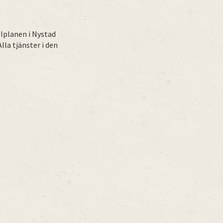
elplanen i Nystad
lla tjänster i den