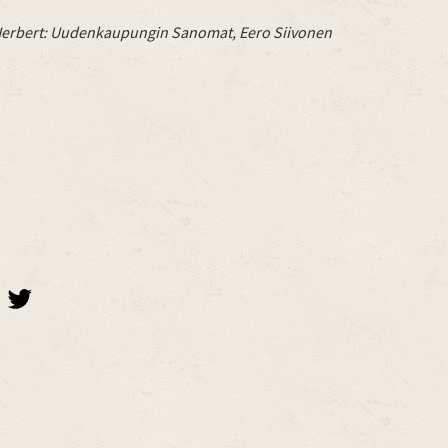
erbert:
Uudenkaupungin Sanomat, Eero Siivonen
twitterbird