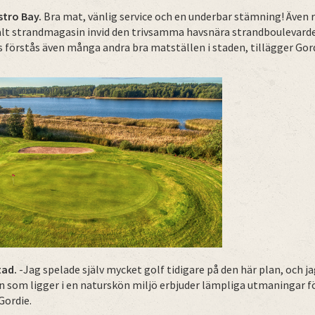
stro Bay.
Bra mat, vänlig service och en underbar stämning! Även
lt strandmagasin invid den trivsamma havsnära strandboulevard
s förstås även många andra bra matställen i staden, tillägger Gord
tad.
-Jag spelade själv mycket golf tidigare på den här plan, och j
n som ligger i en naturskön miljö erbjuder lämpliga utmaningar fö
Gordie.