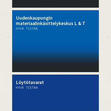
Uudenkaupungin
materiaalinkäsittelykeskus L & T
HYVÄ TIETÄÄ
Löytötavarat
HYVÄ TIETÄÄ