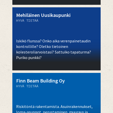
Mehiläinen Uusikaupunki
HYVÄ TIETÄÄ
lskikö flunssa? Onko aika verenpainetaudin
kontrollille? Oletko tietoinen
kolesteroliarvoistasi? Sattuiko tapaturma?
Puriko punkki?
Finn Beam Building Oy
HYVÄ TIETÄÄ
Riskitöntä rakentamista. Asuinrakennukset,
loma-asunnot, perustaminen, muuraus ja