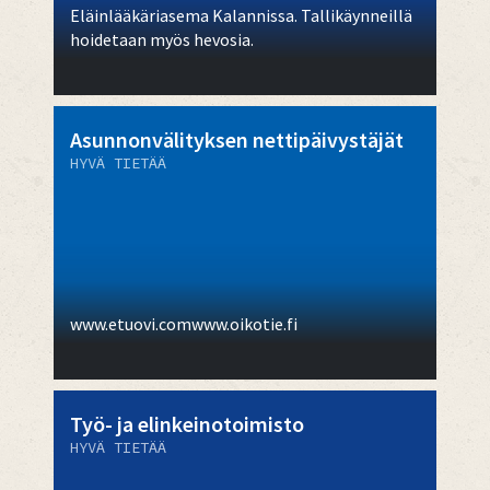
Eläinlääkäriasema Kalannissa. Tallikäynneillä
hoidetaan myös hevosia.
Asunnonvälityksen nettipäivystäjät
HYVÄ TIETÄÄ
www.etuovi.comwww.oikotie.fi
Työ- ja elinkeinotoimisto
HYVÄ TIETÄÄ