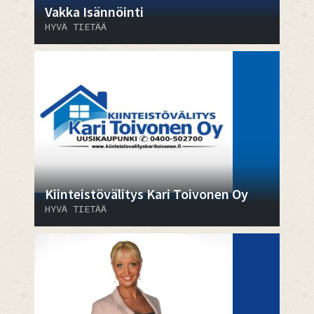
Vakka Isännöinti
HYVÄ TIETÄÄ
Kiinteistövälitys Kari Toivonen Oy
HYVÄ TIETÄÄ