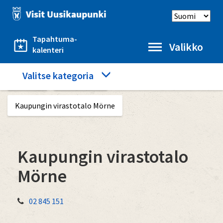
Hyppää
Select
pääsisältöön
language
Tapahtuma-
Valikko
kalenteri
Category
Valitse kategoria
Etusivu
Hyvä tietää
menu
Kaupungin virastotalo Mörne
Kaupungin virastotalo
Mörne
02 845 151