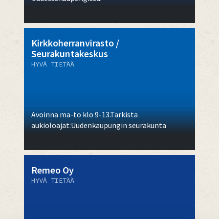
Kirkkoherranvirasto /
Seurakuntakeskus
HYVÄ TIETÄÄ
Avoinna ma-to klo 9-13.Tarkista
aukioloajat:Uudenkaupungin seurakunta
Remeo Oy
HYVÄ TIETÄÄ