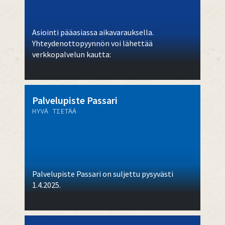
Asiointi pääasiassa aikavarauksella.
Yhteydenottopyynnön voi lähettää
verkkopalvelun kautta:
Palvelupiste Passari
HYVÄ TIETÄÄ
Palvelupiste Passari on suljettu pysyvästi
1.4.2025.