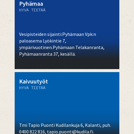
Pyhämaa
HYVÄ TIETÄÄ
Vesipisteiden sijainti:Pyhämaan Vpk:n
paloasema Lyökintie 7,
ympärivuotinen.Pyhämaan Telakanranta,
Pyhämaanranta 37, kesällä.
Kaivuutyöt
HYVÄ TIETÄÄ
Tmi Tapio Puonti Kudilankuja 6, Kalanti, puh.
0400 822 816, tapio.puonti@kudila.fi.