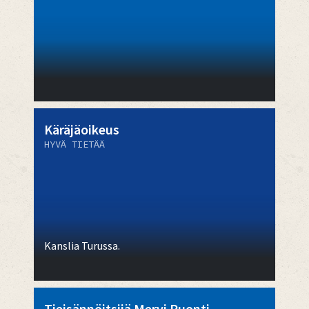
Käräjäoikeus
HYVÄ TIETÄÄ
Kanslia Turussa.
Tieisännöitsijä Mervi Puonti