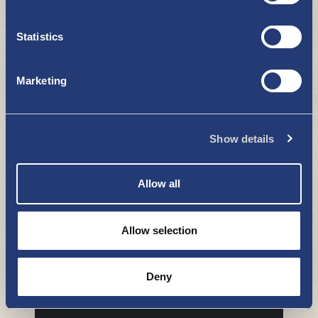
Uudenkaupungin Veden ja Uudenkaupungin
Statistics
Satama Oy:n ylläpitämiä yleisiä vesiposteja
on kaupunkilaisten, mökkiläisten ja
Marketing
veneilijöiden käytössä eri puolilla kaupunkia
yhteensä 18 kp
Show details
Sähköautojen lataus
HYVÄ TIETÄÄ
Allow all
Allow selection
Koulukatu 2, Hesburgerin viereinen
pysäköintialue, 2 pistoketta. Toimii Virta-
Deny
sovelluksella.