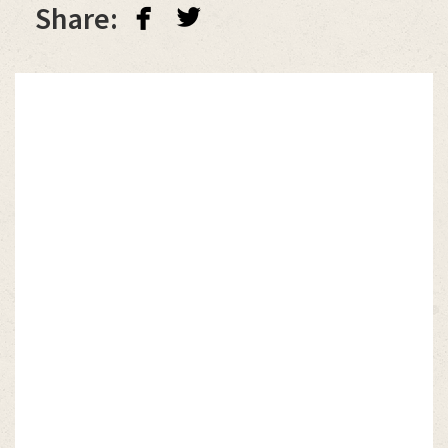
facebook
twitterbird
Share: