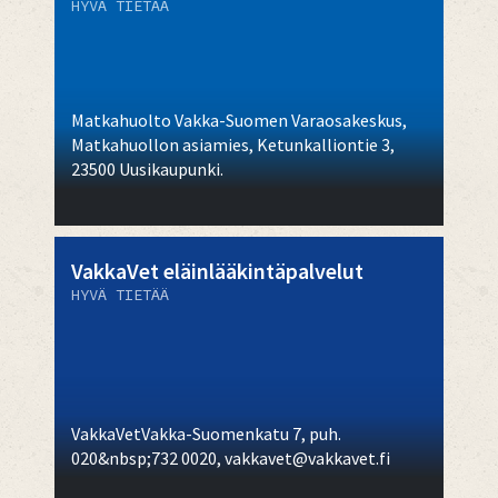
HYVÄ TIETÄÄ
Matkahuolto Vakka-Suomen Varaosakeskus,
Matkahuollon asiamies, Ketunkalliontie 3,
23500 Uusikaupunki.
VakkaVet eläinlääkintäpalvelut
HYVÄ TIETÄÄ
VakkaVetVakka-Suomenkatu 7, puh.
020&nbsp;732 0020, vakkavet@vakkavet.fi