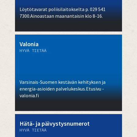
Löytötavarat poliisilaitokselta p. 029 541
7300.Ainoastaan maanantaisin klo 8-16.
Valonia
HYVÄ TIETÄÄ
Varsinais-Suomen kestävän kehityksen ja
energia-asioiden palvelukeskus.Etusivu -
valonia.fi
Hätä- ja päivystysnumerot
HYVÄ TIETÄÄ