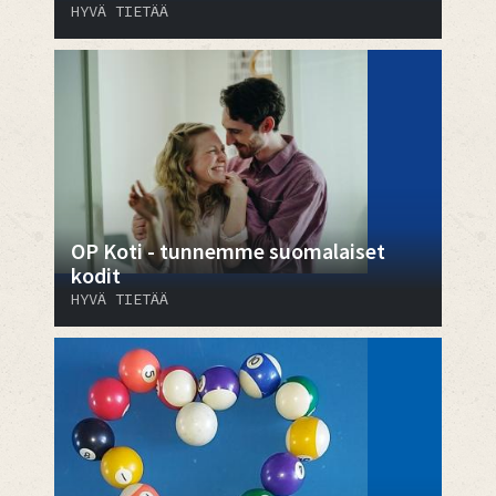
HYVÄ TIETÄÄ
OP Koti - tunnemme suomalaiset
kodit
HYVÄ TIETÄÄ