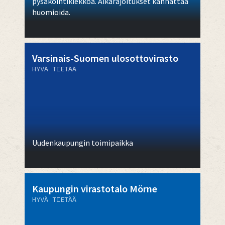
pysäköintikiekkoa. Aikarajoitukset kannattaa
huomioida.
Varsinais-Suomen ulosottovirasto
HYVÄ TIETÄÄ
Uudenkaupungin toimipaikka
Kaupungin virastotalo Mörne
HYVÄ TIETÄÄ