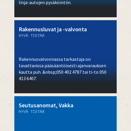
linja-autojen pysäköintiin.
Rakennusluvat ja -valvonta
HYVÄ TIETÄÄ
Rakennusvalvonnassa tarkastaja on
tavattavissa pääsääntöisesti ajanvarauksen
kautta puh. &nbsp;050 402 4787 tai ti-to 050
413 6407.
Seutusanomat, Vakka
HYVÄ TIETÄÄ