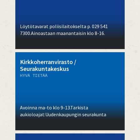
Löytötavarat poliisilaitokselta p. 029 541
7300.Ainoastaan maanantaisin klo 8-16.
Kirkkoherranvirasto /
Seurakuntakeskus
HYVÄ TIETÄÄ
Avoinna ma-to klo 9-13.Tarkista
aukioloajat:Uudenkaupungin seurakunta