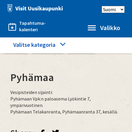
Hyppää
Select
pääsisältöön
language
Tapahtuma-
Valikko
kalenteri
Category
Valitse kategoria
Etusivu
Hyvä tietää
Pyhämaa
menu
Pyhämaa
Vesipisteiden sijainti:
Pyhämaan Vpk:n paloasema Lyökintie 7,
ympärivuotinen.
Pyhämaan Telakanranta, Pyhämaanranta 37, kesällä.