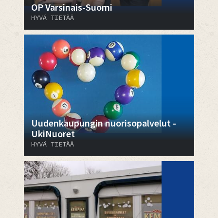
OP Varsinais-Suomi
HYVÄ TIETÄÄ
Uudenkaupungin nuorisopalvelut -
UkiNuoret
HYVÄ TIETÄÄ