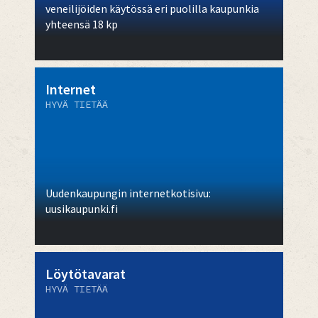
veneilijöiden käytössä eri puolilla kaupunkia
yhteensä 18 kp
Internet
HYVÄ TIETÄÄ
Uudenkaupungin internetkotisivu:
uusikaupunki.fi
Löytötavarat
HYVÄ TIETÄÄ