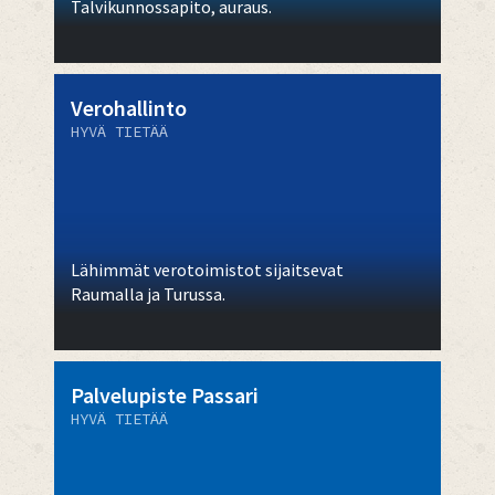
Talvikunnossapito, auraus.
Verohallinto
HYVÄ TIETÄÄ
Lähimmät verotoimistot sijaitsevat
Raumalla ja Turussa.
Palvelupiste Passari
HYVÄ TIETÄÄ