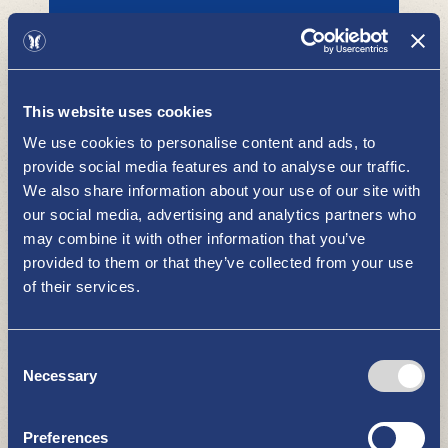
Koulukatu 2-4, Uusikaupunki. Samoissa
This website uses cookies
tiloissa K-Market Pikkuherkun kanssa,
kaupungin keskustassa.
We use cookies to personalise content and ads, to
provide social media features and to analyse our traffic.
We also share information about your use of our site with
our social media, advertising and analytics partners who
WakkaWorks Oy
may combine it with other information that you’ve
HYVÄ TIETÄÄ
provided to them or that they’ve collected from your use
of their services.
WakkaWorks Oy jatkaa pitkään toimineen
Consent
Kanervan Autoliikkeen toimintaa
Necessary
Selection
Uudessakaupungissa.
Preferences