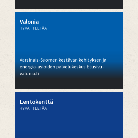
Valonia
HYVÄ TIETÄÄ
Varsinais-Suomen kestävän kehityksen ja
energia-asioiden palvelukeskus.Etusivu -
valonia.fi
Lentokenttä
HYVÄ TIETÄÄ