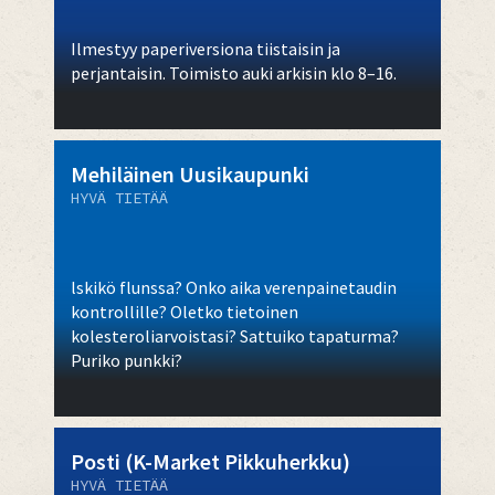
Ilmestyy paperiversiona tiistaisin ja
perjantaisin. Toimisto auki arkisin klo 8–16.
Mehiläinen Uusikaupunki
HYVÄ TIETÄÄ
lskikö flunssa? Onko aika verenpainetaudin
kontrollille? Oletko tietoinen
kolesteroliarvoistasi? Sattuiko tapaturma?
Puriko punkki?
Posti (K-Market Pikkuherkku)
HYVÄ TIETÄÄ