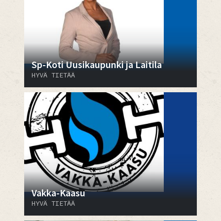
Sp-Koti Uusikaupunki ja Laitila
HYVÄ TIETÄÄ
Vakka-Kaasu
HYVÄ TIETÄÄ