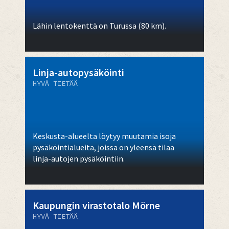
Lähin lentokenttä on Turussa (80 km).
Linja-autopysäköinti
HYVÄ TIETÄÄ
Keskusta-alueelta löytyy muutamia isoja
pysäköintialueita, joissa on yleensä tilaa
linja-autojen pysäköintiin.
Kaupungin virastotalo Mörne
HYVÄ TIETÄÄ