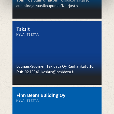
Toimii osittain omatoimikirjastona.Katso
aukioloajat:uusikaupunki.fi/kirjasto
Taksit
HYVÄ TIETÄÄ
Lounais-Suomen Taxidata Oy Rauhankatu 10.
Puh. 02 10041. keskus@taxidata.fi
Finn Beam Building Oy
HYVÄ TIETÄÄ