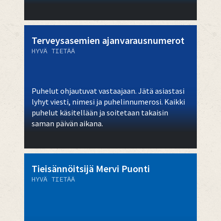
Terveysasemien ajanvarausnumerot
HYVÄ TIETÄÄ
Puhelut ohjautuvat vastaajaan. Jätä asiastasi
lyhyt viesti, nimesi ja puhelinnumerosi. Kaikki
puhelut käsitellään ja soitetaan takaisin
saman päivän aikana.
Tieisännöitsijä Mervi Puonti
HYVÄ TIETÄÄ