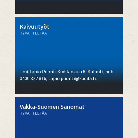
Kaivuutyöt
HYVÄ TIETÄÄ
Tmi Tapio Puonti Kudilankuja 6, Kalanti, puh.
0400 822 816, tapio.puonti@kudila.fi.
Vakka-Suomen Sanomat
HYVÄ TIETÄÄ