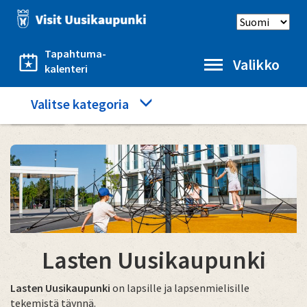
Hyppää
Select
pääsisältöön
language
Tapahtuma-
Valikko
kalenteri
Category
Valitse kategoria
Etusivu
Lasten Uusikaupunki
menu
Lasten Uusikaupunki
Lasten Uusikaupunki
on lapsille ja lapsenmielisille
tekemistä täynnä.