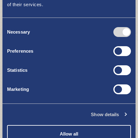
of their services.
Consent
Necessary
Selection
Uki Ar - lisätyn todellisuuden
mobiilisovellus
Preferences
NÄE JA KOE
Statistics
Marketing
Show details
Bonk-museo ja Lasten Keksimö
Allow all
NÄE JA KOE