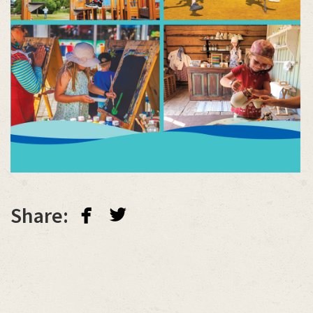
facebook
twitterbird
Share: