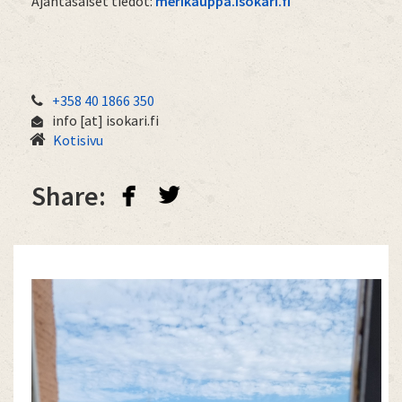
Ajantasaiset tiedot:
merikauppa.isokari.fi
+358 40 1866 350
info
[at]
isokari.fi
Kotisivu
facebook
twitterbird
Share: