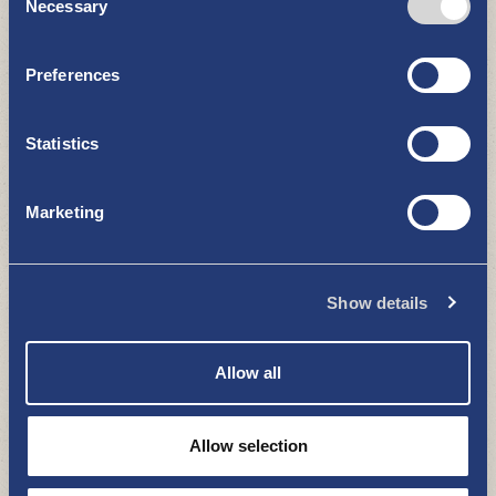
Necessary
Selection
Preferences
Statistics
Uudenkaupungin Työväen
Moottoriveneseuran retkisatama
Marketing
MERI JA LUONTO
Show details
Allow all
Allow selection
Pyhämaan Telakanrannan
vierassatama