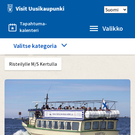
Hyppää
Select
pääsisältöön
language
Tapahtuma-
Valikko
kalenteri
Category
Valitse kategoria
Etusivu
Meri ja luonto
menu
Risteilylle M/S Kertulla