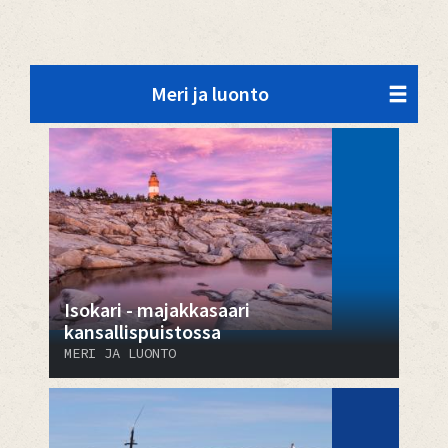
Meri ja luonto
Isokari - majakkasaari
kansallispuistossa
MERI JA LUONTO