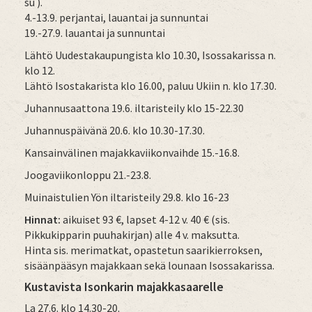
su ).
4.-13.9. perjantai, lauantai ja sunnuntai
19.-27.9. lauantai ja sunnuntai
Lähtö Uudestakaupungista klo 10.30, Isossakarissa n.
klo 12.
Lähtö Isostakarista klo 16.00, paluu Ukiin n. klo 17.30.
Juhannusaattona 19.6. iltaristeily klo 15-22.30
Juhannuspäivänä 20.6. klo 10.30-17.30.
Kansainvälinen majakkaviikonvaihde 15.-16.8.
Joogaviikonloppu 21.-23.8.
Muinaistulien Yön iltaristeily 29.8. klo 16-23
Hinnat:
aikuiset 93 €, lapset 4-12 v. 40 € (sis.
Pikkukipparin puuhakirjan) alle 4 v. maksutta.
Hinta sis. merimatkat, opastetun saarikierroksen,
sisäänpääsyn majakkaan sekä lounaan Isossakarissa.
Kustavista Isonkarin majakkasaarelle
La 27.6. klo 14.30-20.