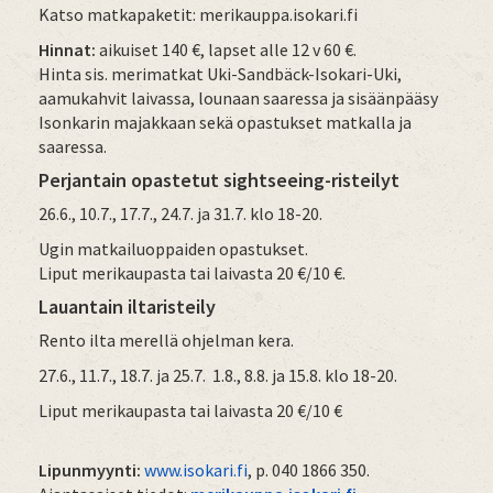
Katso matkapaketit: merikauppa.isokari.fi
Hinnat:
aikuiset 140 €, lapset alle 12 v 60 €.
Hinta sis. merimatkat Uki-Sandbäck-Isokari-Uki,
aamukahvit laivassa, lounaan saaressa ja sisäänpääsy
Isonkarin majakkaan sekä opastukset matkalla ja
saaressa.
Perjantain opastetut sightseeing-risteilyt
26.6., 10.7., 17.7., 24.7. ja 31.7. klo 18-20.
Ugin matkailuoppaiden opastukset.
Liput merikaupasta tai laivasta 20 €/10 €.
Lauantain iltaristeily
Rento ilta merellä ohjelman kera.
27.6., 11.7., 18.7. ja 25.7. 1.8., 8.8. ja 15.8. klo 18-20.
Liput merikaupasta tai laivasta 20 €/10 €
Lipunmyynti:
www.isokari.fi
, p. 040 1866 350.