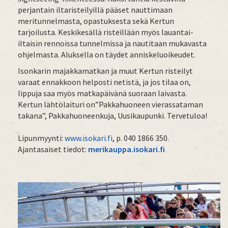
perjantain iltaristeilyillä pääset nauttimaan
meritunnelmasta, opastuksesta sekä Kertun
tarjoilusta. Keskikesällä risteillään myös lauantai-
iltaisin rennoissa tunnelmissa ja nautitaan mukavasta
ohjelmasta. Aluksella on täydet anniskeluoikeudet.
Isonkarin majakkamatkan ja muut Kertun risteilyt
varaat ennakkoon helposti netistä, ja jos tilaa on,
lippuja saa myös matkapäivänä suoraan laivasta.
Kertun lähtölaituri on”Pakkahuoneen vierassataman
takana”, Pakkahuoneenkuja, Uusikaupunki. Tervetuloa!
Lipunmyynti:
www.isokari.fi
, p. 040 1866 350.
Ajantasaiset tiedot:
merikauppa.isokari.fi