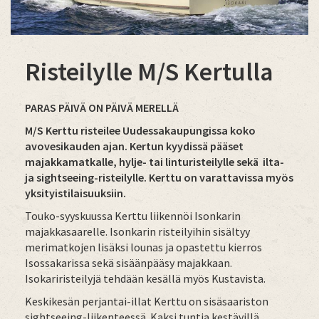
Risteilylle M/S Kertulla
PARAS PÄIVÄ ON PÄIVÄ MERELLÄ
M/S Kerttu risteilee Uudessakaupungissa koko
avovesikauden ajan. Kertun kyydissä pääset
majakkamatkalle, hylje- tai linturisteilylle sekä ilta-
ja sightseeing-risteilylle. Kerttu on varattavissa myös
yksityistilaisuuksiin.
Touko-syyskuussa Kerttu liikennöi Isonkarin
majakkasaarelle. Isonkarin risteilyihin sisältyy
merimatkojen lisäksi lounas ja opastettu kierros
Isossakarissa sekä sisäänpääsy majakkaan.
Isokariristeilyjä tehdään kesällä myös Kustavista.
Keskikesän perjantai-illat Kerttu on sisäsaariston
sightseeing-liikenteessä. Kaksi tuntia kestävillä