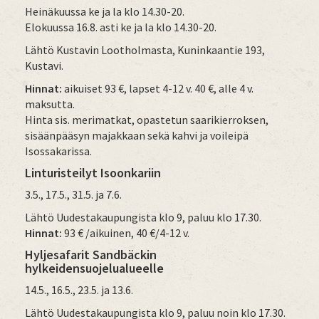
Heinäkuussa ke ja la klo 14.30-20.
Elokuussa 16.8. asti ke ja la klo 14.30-20.
Lähtö Kustavin Lootholmasta, Kuninkaantie 193,
Kustavi.
Hinnat:
aikuiset 93 €, lapset 4-12 v. 40 €, alle 4 v.
maksutta.
Hinta sis. merimatkat, opastetun saarikierroksen,
sisäänpääsyn majakkaan sekä kahvi ja voileipä
Isossakarissa.
Linturisteilyt Isoonkariin
3.5., 17.5., 31.5. ja 7.6.
Lähtö Uudestakaupungista klo 9, paluu klo 17.30.
Hinnat:
93 € /aikuinen, 40 €/4-12 v.
Hyljesafarit Sandbäckin
hylkeidensuojelualueelle
14.5., 16.5., 23.5. ja 13.6.
Lähtö Uudestakaupungista klo 9, paluu noin klo 17.30.