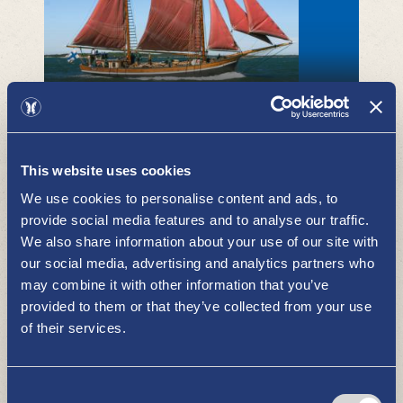
Kaljaasi Olga
MERI JA LUONTO
This website uses cookies
We use cookies to personalise content and ads, to
provide social media features and to analyse our traffic.
We also share information about your use of our site with
our social media, advertising and analytics partners who
may combine it with other information that you’ve
Kalastuspalvelut Jani Ollikainen -
provided to them or that they’ve collected from your use
kalastusopas
of their services.
MERI JA LUONTO
Consent