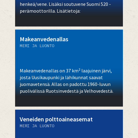
henkeä/vene. Lisäksi soutuvene Suomi 520 -
perämoottorilla. Lisätietoja:
Makeanvedenallas
MERI JA LUONTO
Makeanvedenallas on 37 km² laajuinen järvi,
josta Uusikaupunki ja lähikunnat saavat
juomavetensä. Allas on padottu 1960-luvun
puolivälissä Ruotsinvedestä ja Velhovedestä.
Veneiden polttoaineasemat
MERI JA LUONTO