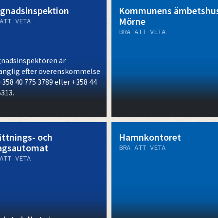
gnadsinspektion
Kommunens ämbetshu
Mörne
ATT VETA
BRA ATT VETA
nadsinspektören är
gänglig efter överenskommelse
+358 40 775 3789 eller +358 44
5313.
ättnings- och
Hamnkontoret
agsautomat
BRA ATT VETA
ATT VETA