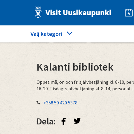
Hoppa
till
huvudinnehåll
Category
Välj kategori
Hem
Bra att veta
Kalanti bibliotek
menu
Kalanti bibliotek
Öppet må, on och fr: självbetjäning kl. 8-10, pers
16-20. Tisdag: självbetjäning kl. 8-14, personal ti
+358 50 420 5378
facebook
twitterbird
Dela: