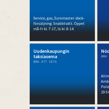
Service, gas, Euromaster-däck-
försäljning. Snabbtvätt. Öppet
må-fr kl. 7-17, lö kl. 8-14.
Uudenkaupungin
Nö
taksiasema
BRA 
BRA ATT VETA
Allm
Ambu
Polis
29 5