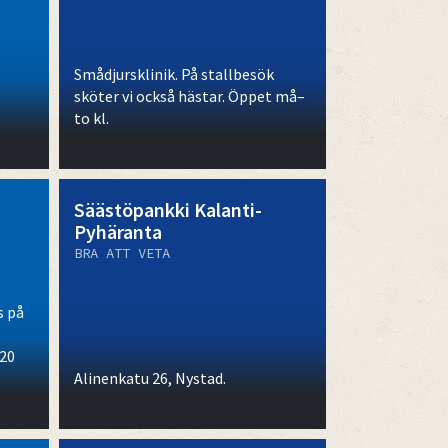
Smådjursklinik. På stallbesök
sköter vi också hästar. Öppet må–
to kl.
Säästöpankki Kalanti-
Pyhäranta
BRA ATT VETA
s på
 20
Alinenkatu 26, Nystad.