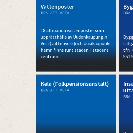
Vattenposter
Byg
BRA ATT VETA
BRA 
18 allmänna vattenposter som
upprätthålls av Uudenkaupungin
Bygg
Vesi (vattenverk)och Uusikaupunki
till
hamn finns runt staden. I stadens
tfn. 
centrum:
551 
Kela (Folkpensionsanstalt)
Ins
utt
BRA ATT VETA
BRA 