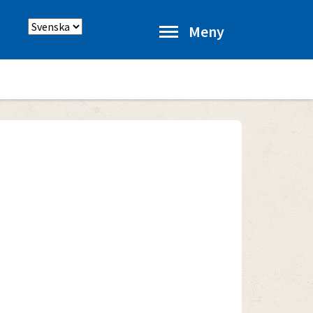
Välj
Meny
språk