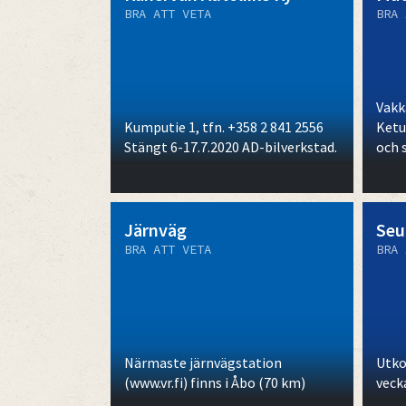
BRA ATT VETA
BRA 
Vakk
Kumputie 1, tfn. +358 2 841 2556
Ketu
Stängt 6-17.7.2020 AD-bilverkstad.
och 
Järnväg
Seu
BRA ATT VETA
BRA 
Närmaste järnvägstation
Utko
(www.vr.fi) finns i Åbo (70 km)
veck