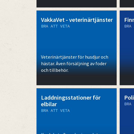
VakkaVet - veterinärtjänster
Fin
BRA ATT VETA
BRA 
Veterinärtjänster för husdjur och
hästar. Även försäljning av foder
och tillbehör.
Laddningsstationer för
Pol
elbilar
BRA 
BRA ATT VETA