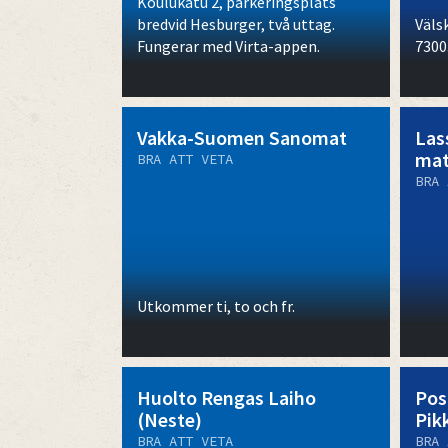
Koulukatu 2, parkeringsplats
bredvid Hesburger, två uttag.
Välsk
Fungerar med Virta-appen.
7300
Vakka-Suomen Sanomat
Las
mat
BRA ATT VETA
BRA 
Utkommer ti, to och fr.
Huolto Rengas Laiho
Pos
(Neste)
Pik
BRA ATT VETA
BRA 