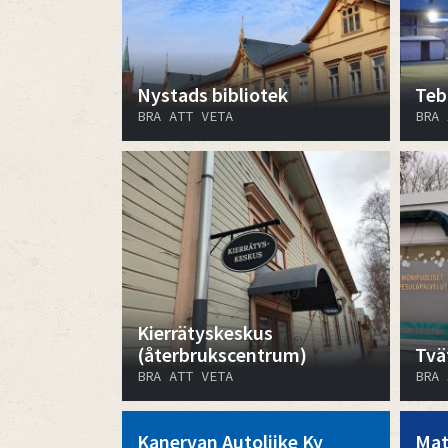
Nystads bibliotek
Teb
BRA ATT VETA
BRA 
Kierrätyskeskus
(återbrukscentrum)
Tvä
BRA ATT VETA
BRA 
Kanervan Autoliike Ky
Mat