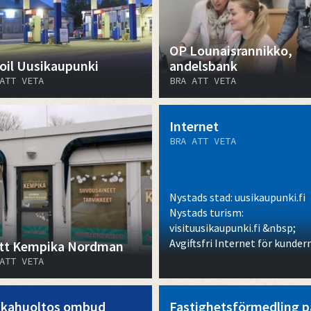
OP Lounaisrannikko,
oil Uusikaupunki
andelsbank
ATT VETA
BRA ATT VETA
Internet
BRA ATT VETA
Nystads stad: uusikaupunki.fi
Nystads turism:
visituusikaupunki.fi &nbsp;
Avgiftsfri Internet för kunder
tt Kempika Nordman
ATT VETA
kahuoltos ombud
Fastighetsförmedling p