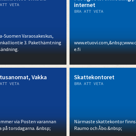
internet
ATT VETA
BRA ATT VETA
a-Suomen Varaosakeskus,
nkalliontie 3. Pakethämtning
www.etuovi.com,&nbsp;www.o
sändning.
e.fi
tusanomat, Vakka
Skattekontoret
ATT VETA
BRA ATT VETA
mmer via Posten varannan
Närmaste skattekontor finns 
a på torsdagarna. &nbsp;
Raumo och Åbo.&nbsp;