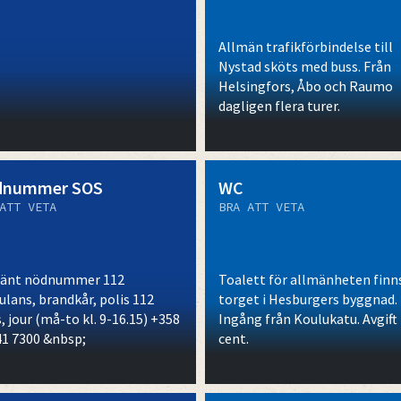
Allmän trafikförbindelse till
Nystad sköts med buss. Från
Helsingfors, Åbo och Raumo
dagligen flera turer.
dnummer SOS
WC
ATT VETA
BRA ATT VETA
änt nödnummer 112
Toalett för allmänheten finn
lans, brandkår, polis 112
torget i Hesburgers byggnad.
, jour (må-to kl. 9-16.15) +358
Ingång från Koulukatu. Avgift
41 7300 &nbsp;
cent.