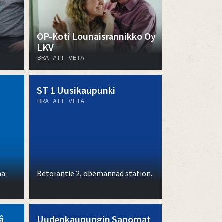
OP-Koti Lounaisrannikko Oy
LKV
BRA ATT VETA
ST 1 Uusikaupunki
BRA ATT VETA
na:
Betorantie 2, obemannad station.
å
Uudenkaupungin Sanomat