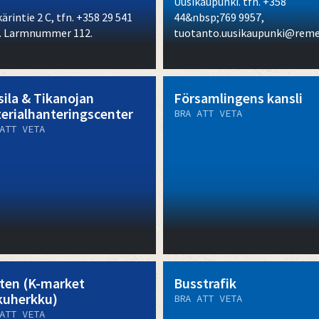
Uusikaupunki. tfn. +358
ärintie 2 C, tfn. +358 29 541
44&nbsp;769 9957,
. Larmnummer 112.
tuotanto.uusikaupunki@reme
sila & Tikanojan
Församlingens kansli
erialhanteringscenter
BRA ATT VETA
ATT VETA
ten (K-market
Busstrafik
kuherkku)
BRA ATT VETA
ATT VETA