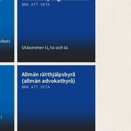
BRA ATT VETA
ikoti
Utkommer ti, to och lö.
Allmän rätthjälpsbyrå
(allmän advokatbyrå)
BRA ATT VETA
i