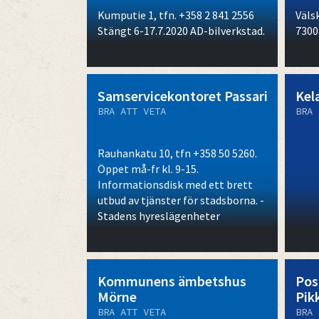
Kumputie 1, tfn. +358 2 841 2556
Välsk
Stängt 6-17.7.2020 AD-bilverkstad.
7300
Samservicekontoret Passari
Kel
BRA ATT VETA
BRA 
Rauhankatu 10, tfn +358 50 5260.
Öppet må-fr kl. 9-15.
Informationsdisk med ett brett
utbud av tjänster för stadsborna. -
Stadens hyreslägenheter
Kommunens ämbetshus
Pos
Mörne
Pik
BRA ATT VETA
BRA 