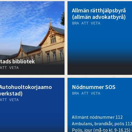
Allmän rätthjälpsbyrå
(allmän advokatbyrå)
BRA ATT VETA
tads bibliotek
ATT VETA
Autohuoltokorjaamo
Nödnummer SOS
lverkstad)
BRA ATT VETA
ATT VETA
Allmänt nödnummer 112
Ambulans, brandkår, polis 11
Polis, jour (må-to kl. 9-16.15)