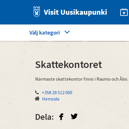
Hoppa
till
huvudinnehåll
Category
Välj kategori
Hem
Bra att veta
Skattekontoret
menu
Skattekontoret
Närmaste skattekontor finns i Raumo och Åbo.
+358 29 512 000
Hemsida
facebook
twitterbird
Dela: