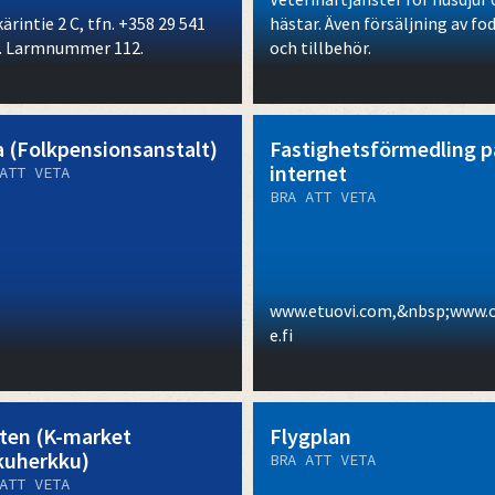
ärintie 2 C, tfn. +358 29 541
hästar. Även försäljning av fo
. Larmnummer 112.
och tillbehör.
a (Folkpensionsanstalt)
Fastighetsförmedling p
internet
ATT VETA
BRA ATT VETA
www.etuovi.com,&nbsp;www.o
e.fi
ten (K-market
Flygplan
kuherkku)
BRA ATT VETA
ATT VETA