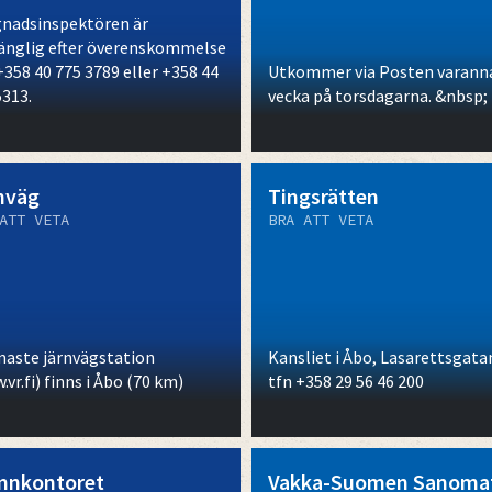
nadsinspektören är
gänglig efter överenskommelse
+358 40 775 3789 eller +358 44
Utkommer via Posten varann
5313.
vecka på torsdagarna. &nbsp;
nväg
Tingsrätten
ATT VETA
BRA ATT VETA
aste järnvägstation
Kansliet i Åbo, Lasarettsgatan
vr.fi) finns i Åbo (70 km)
tfn +358 29 56 46 200
nkontoret
Vakka-Suomen Sanoma