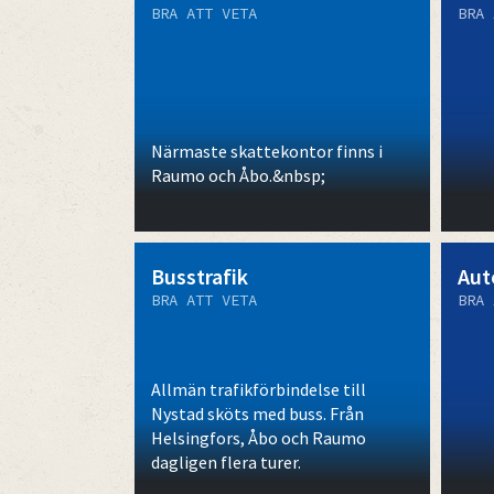
BRA ATT VETA
BRA 
Närmaste skattekontor finns i
Raumo och Åbo.&nbsp;
Busstrafik
Aut
BRA ATT VETA
BRA 
Allmän trafikförbindelse till
Nystad sköts med buss. Från
Helsingfors, Åbo och Raumo
dagligen flera turer.