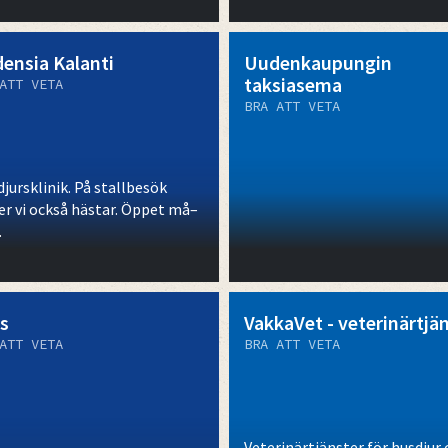
densia Kalanti
Uudenkaupungin
taksiasema
ATT VETA
BRA ATT VETA
jursklinik. På stallbesök
er vi också hästar. Öppet må–
.
is
VakkaVet - veterinärtjä
ATT VETA
BRA ATT VETA
Veterinärtjänster för husdjur