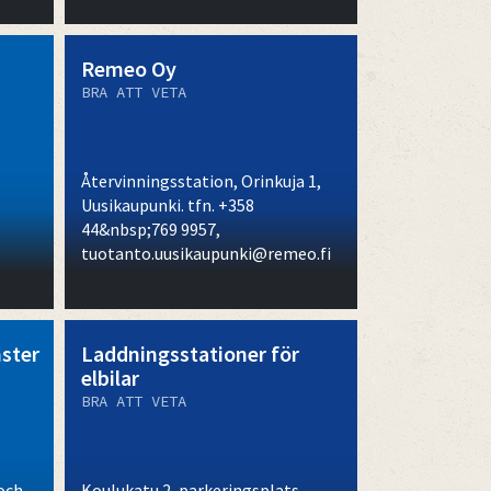
Remeo Oy
BRA ATT VETA
Återvinningsstation, Orinkuja 1,
Uusikaupunki. tfn. +358
44&nbsp;769 9957,
tuotanto.uusikaupunki@remeo.fi
nster
Laddningsstationer för
elbilar
BRA ATT VETA
 och
Koulukatu 2, parkeringsplats