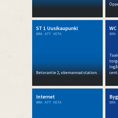
Öppe
ST 1 Uusikaupunki
WC
BRA ATT VETA
BRA 
Toal
torg
Ingå
Betorantie 2, obemannad station.
cent
Internet
Byg
BRA ATT VETA
BRA 