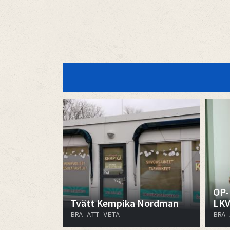
OP-
Tvätt Kempika Nordman
LK
BRA ATT VETA
BRA 