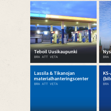
Teboil Uusikaupunki
Nys
BRA ATT VETA
BRA 
Lassila & Tikanojan
KS-
materialhanteringscenter
(bi
BRA ATT VETA
BRA 