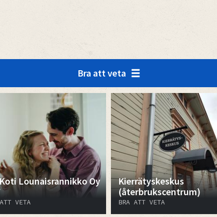
Bra att veta
Koti Lounaisrannikko Oy
Kierrätyskeskus
V
(återbrukscentrum)
ATT VETA
BRA ATT VETA