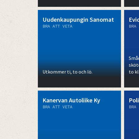
Uudenkaupungin Sanomat
Evi
BRA ATT VETA
BRA 
Småd
sköt
Utkommer ti, to och lö.
to kl
Kanervan Autoliike Ky
Pol
BRA ATT VETA
BRA 