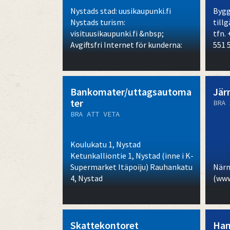
Nystads stad: uusikaupunki.fi
Bygg
Nystads turism:
till
visituusikaupunki.fi &nbsp;
tfn. 
Avgiftsfri Internet för kunderna:
551 
Bankomater/uttagsautoma
Jär
ter
BRA 
BRA ATT VETA
Koulukatu 1, Nystad
Ketunkalliontie 1, Nystad (inne i K-
Supermarket Itäpoiju) Rauhankatu
Närm
4, Nystad
(www.
Skattekontoret
Ham