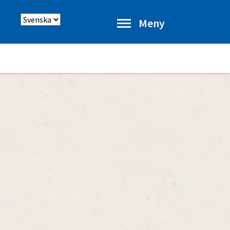
Välj
Meny
språk