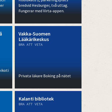
der
bredvid Hesburger, två uttag.
Fungerar med Virta-appen.
å
Vakka-Suomen
Lääkärikeskus
BRA ATT VETA
ikoti
Privata läkare Boking på nätet
Kalanti bibliotek
BRA ATT VETA