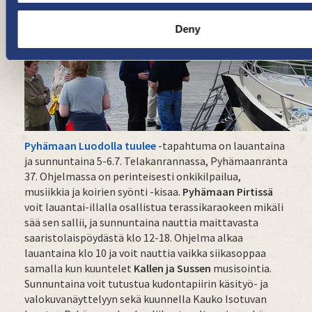
Deny
Pyhämaan Luodolla tuulee
-tapahtuma on lauantaina
ja sunnuntaina 5-6.7. Telakanrannassa, Pyhämaanranta
37. Ohjelmassa on perinteisesti onkikilpailua,
musiikkia ja koirien syönti -kisaa.
Pyhämaan Pirtissä
voit lauantai-illalla osallistua terassikaraokeen mikäli
sää sen sallii, ja sunnuntaina nauttia maittavasta
saaristolaispöydästä klo 12-18. Ohjelma alkaa
lauantaina klo 10 ja voit nauttia vaikka siikasoppaa
samalla kun kuuntelet
Kallen ja Sussen
musisointia.
Sunnuntaina voit tutustua kudontapiirin käsityö- ja
valokuvanäyttelyyn sekä kuunnella Kauko Isotuvan