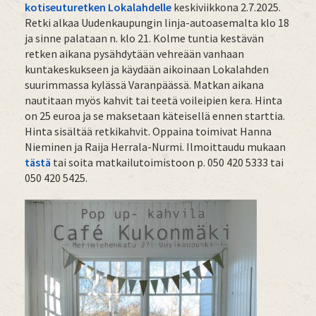
kotiseuturetken Lokalahdelle
keskiviikkona 2.7.2025.
Retki alkaa Uudenkaupungin linja-autoasemalta klo 18
ja sinne palataan n. klo 21. Kolme tuntia kestävän
retken aikana pysähdytään vehreään vanhaan
kuntakeskukseen ja käydään aikoinaan Lokalahden
suurimmassa kylässä Varanpäässä. Matkan aikana
nautitaan myös kahvit tai teetä voileipien kera. Hinta
on 25 euroa ja se maksetaan käteisellä ennen starttia.
Hinta sisältää retkikahvit. Oppaina toimivat Hanna
Nieminen ja Raija Herrala-Nurmi. Ilmoittaudu mukaan
tästä
tai soita matkailutoimistoon p. 050 420 5333 tai
050 420 5425.