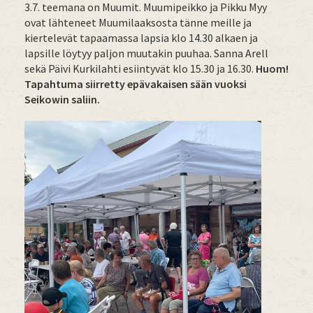
3.7. teemana on Muumit. Muumipeikko ja Pikku Myy
ovat lähteneet Muumilaaksosta tänne meille ja
kiertelevät tapaamassa lapsia klo 14.30 alkaen ja
lapsille löytyy paljon muutakin puuhaa. Sanna Arell
sekä Päivi Kurkilahti esiintyvät klo 15.30 ja 16.30.
Huom!
Tapahtuma siirretty epävakaisen sään vuoksi
Seikowin saliin.