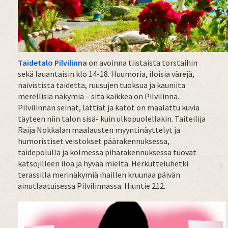
Taidetalo Pilvilinna
on avoinna tiistaista torstaihin
sekä lauantaisin klo 14-18. Huumoria, iloisia värejä,
naivistista taidetta, ruusujen tuoksua ja kauniita
merellisiä näkymiä – sitä kaikkea on Pilvilinna.
Pilvilinnan seinät, lattiat ja katot on maalattu kuvia
täyteen niin talon sisä- kuin ulkopuolellakin. Taiteilija
Raija Nokkalan maalausten myyntinäyttelyt ja
humoristiset veistokset päärakennuksessa,
taidepolulla ja kolmessa piharakennuksessa tuovat
katsojilleen iloa ja hyvää mieltä. Herkutteluhetki
terassilla merinäkymiä ihaillen kruunaa päivän
ainutlaatuisessa Pilvilinnassa. Hiuntie 212.