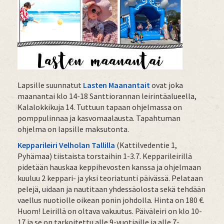
Lapsille suunnatut
Lasten Maanantait
ovat joka
maanantai klo 14-18 Santtiorannan leirintäalueella,
Kalalokkikuja 14. Tuttuun tapaan ohjelmassa on
pomppulinnaa ja kasvomaalausta. Tapahtuman
ohjelma on lapsille maksutonta.
Kepparileiri Velholan Tallilla
(Kattilvedentie 1,
Pyhämaa) tiistaista torstaihin 1-3.7. Kepparileirillä
pidetään hauskaa keppihevosten kanssa ja ohjelmaan
kuuluu 2 keppari- ja yksi teoriatunti päivässä. Pelataan
pelejä, uidaan ja nautitaan yhdessäolosta sekä tehdään
vaellus nuotiolle oikean ponin johdolla. Hinta on 180 €.
Huom! Leirillä on oltava vakuutus. Päiväleiri on klo 10-
17 ja se on tarkoitettu alle 9-vuotiaille ja alle 7-