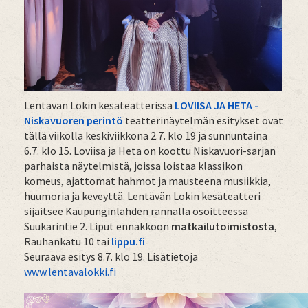
Lentävän Lokin kesäteatterissa
LOVIISA JA HETA -
Niskavuoren perintö
teatterinäytelmän esitykset ovat
tällä viikolla keskiviikkona 2.7. klo 19 ja sunnuntaina
6.7. klo 15. Loviisa ja Heta on koottu Niskavuori-sarjan
parhaista näytelmistä, joissa loistaa klassikon
komeus, ajattomat hahmot ja mausteena musiikkia,
huumoria ja keveyttä. Lentävän Lokin kesäteatteri
sijaitsee Kaupunginlahden rannalla osoitteessa
Suukarintie 2. Liput ennakkoon
matkailutoimistosta
,
Rauhankatu 10 tai
lippu.fi
Seuraava esitys 8.7. klo 19. Lisätietoja
www.lentavalokki.fi