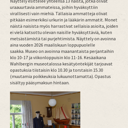
Näyttely esittelee yhteensä 13 naista, jotka olivat
uraauurtavia ammateissa, joihin hyväksyttiin
virallisesti vain miehiä. Tällaisia ammatteja olivat
pitkään esimerkiksi urkurin ja lääkärin ammatit. Monet
näistä naisista myös harrastivat sellaisia asioita, joiden
ei vielä katsottu olevan naisille hyväksyttäviä, kuten
metsästämistä tai purjehtimista. Näyttely on avoinna
aina vuoden 2026 maaliskuun loppupuolelle
saakka. Museo on avoinna maanantaista perjantaihin
klo 10-17 ja viikonloppuisin klo 11-16. Kesäaikana
Wahlbergin museotalossa kesätyöntekijät tarjoavat
opastuksia tiistaisin klo 10.30 ja torstaisin 15.30
(muutamia poikkeuksia lukuunottamatta). Opastus
sisältyy pääsymaksun hintaan.