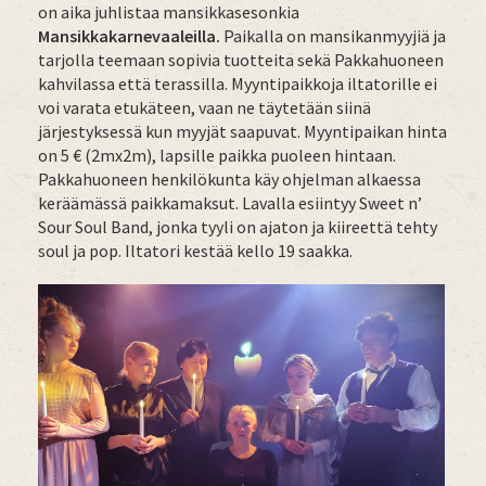
on aika juhlistaa mansikkasesonkia
Mansikkakarnevaaleilla.
Paikalla on mansikanmyyjiä ja
tarjolla teemaan sopivia tuotteita sekä Pakkahuoneen
kahvilassa että terassilla. Myyntipaikkoja iltatorille ei
voi varata etukäteen, vaan ne täytetään siinä
järjestyksessä kun myyjät saapuvat. Myyntipaikan hinta
on 5 € (2mx2m), lapsille paikka puoleen hintaan.
Pakkahuoneen henkilökunta käy ohjelman alkaessa
keräämässä paikkamaksut. Lavalla esiintyy Sweet n’
Sour Soul Band, jonka tyyli on ajaton ja kiireettä tehty
soul ja pop. Iltatori kestää kello 19 saakka.