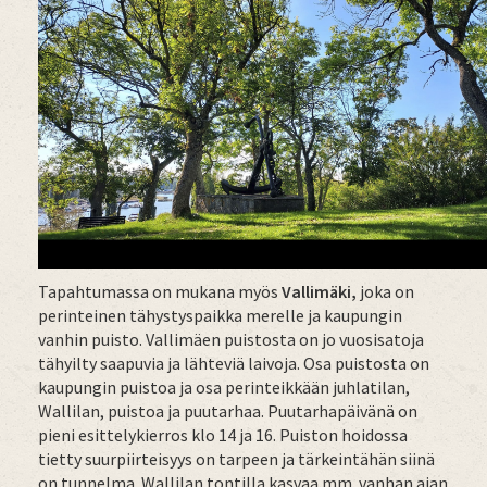
Tapahtumassa on mukana myös
Vallimäki,
joka on
perinteinen tähystyspaikka merelle ja kaupungin
vanhin puisto. Vallimäen puistosta on jo vuosisatoja
tähyilty saapuvia ja lähteviä laivoja. Osa puistosta on
kaupungin puistoa ja osa perinteikkään juhlatilan,
Wallilan, puistoa ja puutarhaa. Puutarhapäivänä on
pieni esittelykierros klo 14 ja 16. Puiston hoidossa
tietty suurpiirteisyys on tarpeen ja tärkeintähän siinä
on tunnelma. Wallilan tontilla kasvaa mm. vanhan ajan