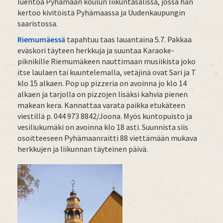
luentoa Pyhämaan koulun liikuntasalissa, jossa hän
kertoo kivitöistä Pyhämaassa ja Uudenkaupungin
saaristossa.
Riemumäessä
tapahtuu taas lauantaina 5.7. Pakkaa
eväskori täyteen herkkuja ja suuntaa Karaoke-
piknikille Riemumäkeen nauttimaan musiikista joko
itse laulaen tai kuuntelemalla, vetäjinä ovat Sari ja T
klo 15 alkaen. Pop up pizzeria on avoinna jo klo 14
alkaen ja tarjolla on pizzojen lisäksi kahvia pienen
makean kera. Kannattaa varata paikka etukäteen
viestillä p. 044 973 8842/Joona. Myös kuntopuisto ja
vesiliukumäki on avoinna klo 18 asti. Suunnista siis
osoitteeseen Pyhämaanraitti 88 viettämään mukava
herkkujen ja liikunnan täyteinen päivä.