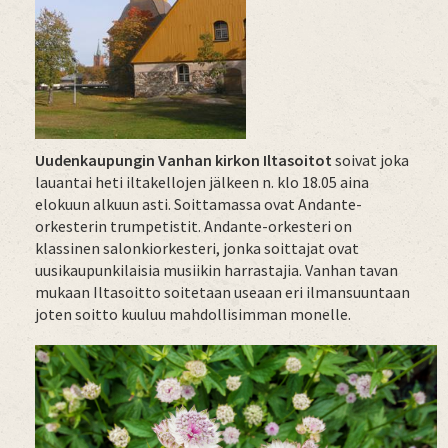
Uudenkaupungin Vanhan kirkon Iltasoitot
soivat joka
lauantai heti iltakellojen jälkeen n. klo 18.05 aina
elokuun alkuun asti. Soittamassa ovat Andante-
orkesterin trumpetistit.
Andante-orkesteri on
klassinen salonkiorkesteri, jonka soittajat ovat
uusikaupunkilaisia musiikin harrastajia. Vanhan tavan
mukaan Iltasoitto soitetaan useaan eri ilmansuuntaan
joten soitto kuuluu mahdollisimman monelle.