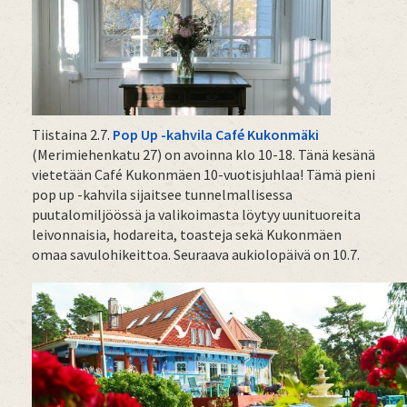
Tiistaina 2.7.
Pop Up -kahvila Café Kukonmäki
(Merimiehenkatu 27) on avoinna klo 10-18. Tänä kesänä
vietetään Café Kukonmäen 10-vuotisjuhlaa! Tämä pieni
pop up -kahvila sijaitsee tunnelmallisessa
puutalomiljöössä ja valikoimasta löytyy uunituoreita
leivonnaisia, hodareita, toasteja sekä Kukonmäen
omaa savulohikeittoa. Seuraava aukiolopäivä on 10.7.