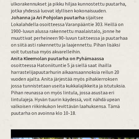
ulkorakennukset ja pikku hiljaa kunnostettu puutarha,
jotka yhdessä luovat idyllisen kokonaisuuden.
Johanna ja Ari Pohjolan puutarha
sijaitsee
Lokalahdella osoitteessa Varanpääntie 303. Heillä on
1900-luvun alussa rakennettu maalaistalo, jonne he
muuttivat perheineen 90-luvun taitteessa ja puutarhaa
on siitä asti rakennettu ja laajennettu. Pihan lisäksi
voit tutustua myös akvarelleihin.
Anita Kleemolan puutarha on Pyhämaassa
osoitteessa Hatoniituntie 5 ja siellä saat ihailla
harrastelijapuutarhurin aikaansaannoksia reilun 20
vuoden ajalta. Anita järjestää myös pihakierroksen
jossa tunnistetaan useita kukkalajikkeita ja istutuksia.
Pihan reunassa on myös lintula, jossa asustaa eri
lintulajeja. Hyvän tuurin käydessä, voit nähdä upean
valkoisen riikinkukon levittävän laahuksensa. Tämä
puutarha on avoinna klo 10-18.