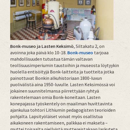
Bonk-museo ja Lasten Keksimö
, Siltakatu 2, on
avoinna joka päivä klo 10-18.
Bonk-museo
tarjoaa
mahdollisuuden tutustua tämän valtavan
teollisuusimperiumin taustoihin ja museosta löytyykin
huolella entisöityjä Bonk-laitteita ja tuotteita jotka
painottuvat Bonkin alkuhistoriaan 1800-luvun
puolivälistä aina 1950-luvulle. Lasten Keksimössä voi
jokainen suunnitelmansa piirrettyään ryhtyä
rakentelemaan omia Bonk-koneitaan. Lasten
konepajassa työskentely on maailman huvittavinta
ajankulua tohtori Lithiumin pedagogisten teorioiden
pohjalta. Lapsityöläiset voivat myös osallistua
aikakoneen rakentamiseen, palkkaa ei makseta –
muttei toisaalta niellyistä muttereistakaan laskuteta.