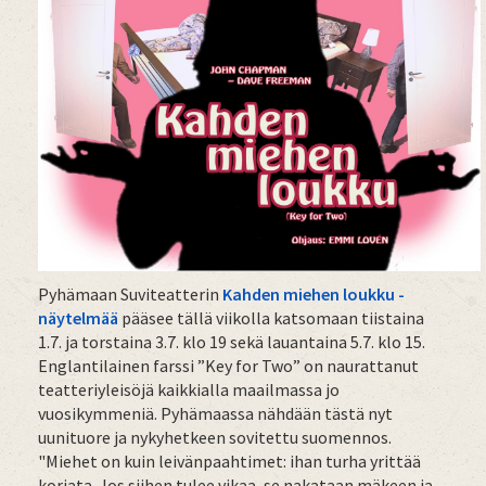
Pyhämaan Suviteatterin
Kahden miehen loukku -
näytelmää
pääsee tällä viikolla katsomaan tiistaina
1.7. ja torstaina 3.7. klo 19 sekä lauantaina 5.7. klo 15.
Englantilainen farssi ”Key for Two” on naurattanut
teatteriyleisöjä kaikkialla maailmassa jo
vuosikymmeniä. Pyhämaassa nähdään tästä nyt
uunituore ja nykyhetkeen sovitettu suomennos.
"Miehet on kuin leivänpaahtimet: ihan turha yrittää
korjata. Jos siihen tulee vikaa, se nakataan mäkeen ja