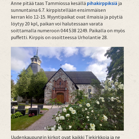
Anne pitää taas Tammiossa kesällä
pihakirppiksiä
ja
sunnuntaina 6.7. kirppistellään ensimmäisen
kerran klo 12-15. Myyntipaikat ovat ilmaisia ja pöytiä
löytyy 20 kpl, paikan voi halutessaan varata
soittamalla numeroon 044 538 2249. Paikalla on myös
puffetti. Kirppis on osoitteessa Urholantie 28.
Uudenkaupungin kirkot ovat kaikki Tiekirkkoja ja ne