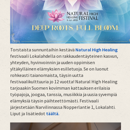
Torstaista sunnuntaihin kestävä
Natural High Healing
festivaali Lokalahdella on rakkaudentäyteinen kasvun,
yhteyden, hyvinvoinnin ja uuden oppimisen
yltäkylläinen elämyksien esilletuoja. Se on luonut
rohkeasti taianomaista, täysin uutta
festivaalikulttuuria jo 12 vuotta! Natural High Healing
tarjoaakin Suomen kovimman kattauksen erilaisia
työpajoja, joogaa, tanssia, musiikkia ja uusia syvempiä
elämyksiä täysin päihteettömästi. Festivaali
järjestetään Narvilinnassa Nopperlantie 1, Lokalahti.
Liput ja lisätiedot
täältä.