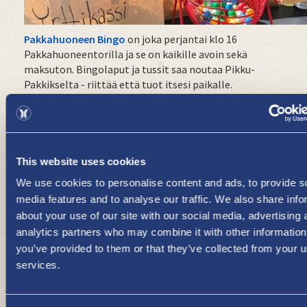
Pakkahuoneen Bingo
on joka perjantai klo 16
Pakkahuoneentorilla ja se on kaikille avoin sekä
maksuton. Bingolaput ja tussit saa noutaa Pikku-
Pakkikselta - riittää että tuot itsesi paikalle.
Tervetuloa mukaan bingoilemaan! Voittajille on
luvassa mukavia palkintoja.
This website uses cookies
We use cookies to personalise content and ads, to provide s
media features and to analyse our traffic. We also share info
about your use of our site with our social media, advertising 
analytics partners who may combine it with other information
you’ve provided to them or that they’ve collected from your us
services.
Suositut teematorit
kutsuvat kaikki viihtymään
kaupungin keskustaan joka lauantai klo 10-13.
Ensimmäisen teematorin aiheena on
Sauna
.