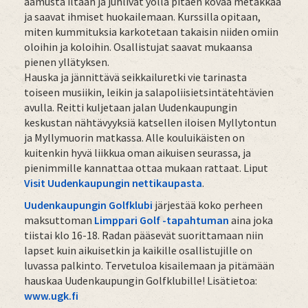
aamusta iltaan ja juhlivat yöllä pitäen kovaa metakkaa
ja saavat ihmiset huokailemaan. Kurssilla opitaan,
miten kummituksia karkotetaan takaisin niiden omiin
oloihin ja koloihin. Osallistujat saavat mukaansa
pienen yllätyksen.
Hauska ja jännittävä seikkailuretki vie tarinasta
toiseen musiikin, leikin ja salapoliisietsintätehtävien
avulla. Reitti kuljetaan jalan Uudenkaupungin
keskustan nähtävyyksiä katsellen iloisen Myllytontun
ja Myllymuorin matkassa. Alle kouluikäisten on
kuitenkin hyvä liikkua oman aikuisen seurassa, ja
pienimmille kannattaa ottaa mukaan rattaat. Liput
Visit Uudenkaupungin nettikaupasta
.
Uudenkaupungin Golfklubi
järjestää koko perheen
maksuttoman
Limppari Golf -tapahtuman
aina joka
tiistai klo 16-18. Radan pääsevät suorittamaan niin
lapset kuin aikuisetkin ja kaikille osallistujille on
luvassa palkinto. Tervetuloa kisailemaan ja pitämään
hauskaa Uudenkaupungin Golfklubille! Lisätietoa:
www.ugk.fi