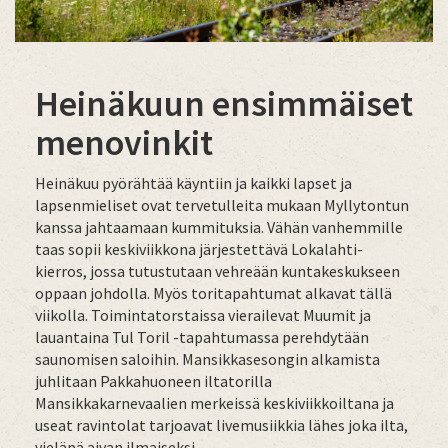
Heinäkuun ensimmäiset
menovinkit
Heinäkuu pyörähtää käyntiin ja kaikki lapset ja
lapsenmieliset ovat tervetulleita mukaan Myllytontun
kanssa jahtaamaan kummituksia. Vähän vanhemmille
taas sopii keskiviikkona järjestettävä Lokalahti-
kierros, jossa tutustutaan vehreään kuntakeskukseen
oppaan johdolla. Myös toritapahtumat alkavat tällä
viikolla. Toimintatorstaissa vierailevat Muumit ja
lauantaina Tul Toril -tapahtumassa perehdytään
saunomisen saloihin. Mansikkasesongin alkamista
juhlitaan Pakkahuoneen iltatorilla
Mansikkakarnevaalien merkeissä keskiviikkoiltana ja
useat ravintolat tarjoavat livemusiikkia lähes joka ilta,
vieläpä aivan ilmaiseksi.