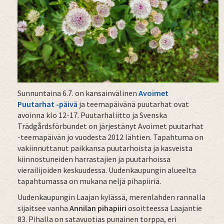
Sunnuntaina 6.7. on kansainvälinen
Avoimet
Puutarhat -päivä
ja teemapäivänä puutarhat ovat
avoinna klo 12-17. Puutarhaliitto ja Svenska
Trädgårdsförbundet on järjestänyt Avoimet puutarhat
-teemapäivän jo vuodesta 2012 lähtien. Tapahtuma on
vakiinnuttanut paikkansa puutarhoista ja kasveista
kiinnostuneiden harrastajien ja puutarhoissa
vierailijoiden keskuudessa. Uudenkaupungin alueelta
tapahtumassa on mukana neljä pihapiiriä.
Uudenkaupungin Laajan kylässä, merenlahden rannalla
sijaitsee vanha
Annilan pihapiiri
osoitteessa Laajantie
83. Pihalla on satavuotias punainen torppa, eri