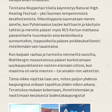
Torstaina Nopperlan tilalla käynnistyy Natural High
Healing Festival – yksi Suomen lempeimmistä
kesäfestareista. Viikonloppuna suunnataan meren
äärelle, kun Pyhämaassa tuulee kulttuurin ja käsityön
tahtiin ja merelle pääset myös M/S Kertun matkassa
päiväretkelle Isoonkariin aina keskiviikosta
sunnuntaihin, loppuviikolla pääsee poikkeuksellisesti
risteilemään vain lauantaina.
Kun kaipaat rauhaa ja tarinoita menneiltä vuosilta,
Wahlbergin museotalossa pääset kurkistamaan
uusikaupunkilaisten naisten elämään silloin, kun
maailma oli vielä miesten – tai ainakin niin väitettiin.
Tämä viikko näyttää taas sen, miten paljon yhdessä
kaupungissa voikaan tapahtua yhden viikon aikana.
Tervetuloa mukaan kokemaan, ihmettelemään ja
nauttimaan kesäisestä Uudestakaupungista!