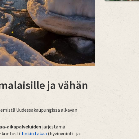
malaisille ja vähän
kemistä Uudessakaupungissa alkavan
paa-aikapalveluiden
järjestämä
yy kootusti
linkin takaa
(hyvinvointi- ja