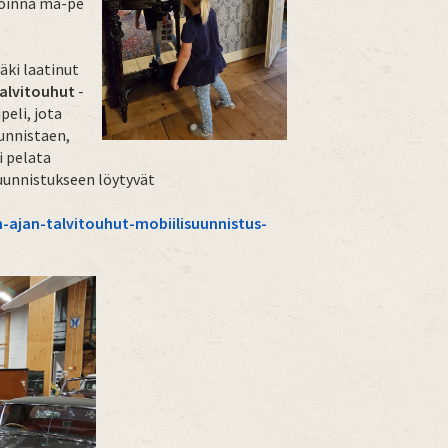
avoinna ma-pe
ki laatinut
alvitouhut
-
peli, jota
unnistaen,
i pelata
suunnistukseen löytyvät
-ajan-talvitouhut-mobiilisuunnistus-