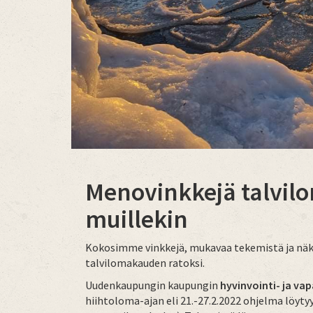
Menovinkkejä talvilo
muillekin
Kokosimme vinkkejä, mukavaa tekemistä ja nä
talvilomakauden ratoksi.
Uudenkaupungin kaupungin
hyvinvointi- ja va
hiihtoloma-ajan eli 21.-27.2.2022 ohjelma löyt