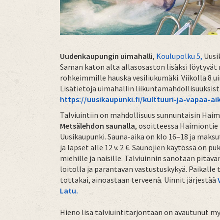
Uudenkaupungin uimahalli
,
Koulupolku 5,
Uusi
Saman katon alta allasosaston lisäksi löytyvät 
rohkeimmille hauska vesiliukumäki. Viikolla 8 u
Lisätietoja uimahallin liikuntamahdollisuuksist
https://uusikaupunki.fi/kulttuuri-ja-vapaa-aik
Talviuintiin on mahdollisuus sunnuntaisin Haim
Metsälehdon saunalla
, osoitteessa Haimiontie 
Uusikaupunki. Sauna-aika on klo 16–18 ja maksut 
ja lapset alle 12 v. 2 €. Saunojien käytössä on p
miehille ja naisille. Talviuinnin sanotaan pitäv
loitolla ja parantavan vastustuskykyä. Paikalle 
tottakai, ainoastaan terveenä. Uinnit järjestää
Latu.
Hieno lisä talviuintitarjontaan on avautunut m