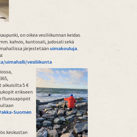
kaupunki, on oikea vesiliikunnan keidas.
mm. kahvio, kuntosali, judosali sekä
imahallissa järjestetään
uimakouluja.
a:
a/uimahalli/vesiliikunta
iossa,
365,
aikuisilta 5 €
ukukopit erikseen
än flunssapöpöt
tullaan
Vakka-Suomen
yös keskustan