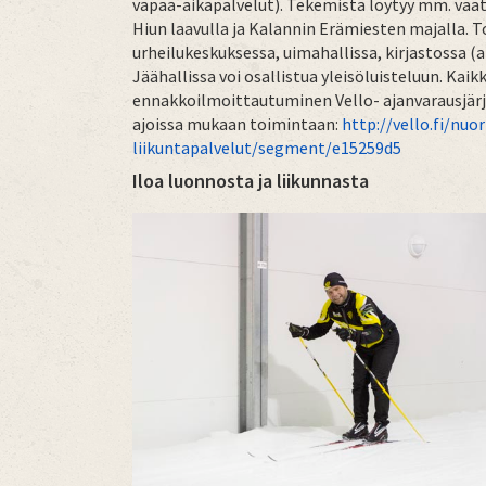
vapaa-aikapalvelut)
. Tekemistä löytyy mm. vaat
Hiun laavulla ja Kalannin Erämiesten majalla. 
urheilukeskuksessa, uimahallissa, kirjastossa (a
Jäähallissa voi osallistua yleisöluisteluun. Kai
ennakkoilmoittautuminen Vello- ajanvarausjärje
ajoissa mukaan toimintaan:
http://vello.fi/nuor
liikuntapalvelut/segment/e15259d5
Iloa luonnosta ja liikunnasta