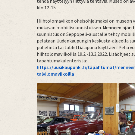
tehdä näyttelyyn liittyviä tehtäviä. Museo on 
klo 12-15.
Hiihtolomaviikon oheisohjelmaksi on museon vä
mukavan mobiilisuunnistuksen.
Menneen ajan t
suunnistus on Seppopeli-alustalle tehty mobiili
pelataan Uudenkaupungin keskusta-alueella su
puhelinta tai tablettia apuna käyttäen. Peliä vo
hiihtolomaviikoilla 19.2.-13.3.2022. Lisäohjeet 
tapahtumakalenterista:
https://uusikaupunki.fi/tapahtumat/menneen
talvilomaviikoilla