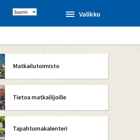
Select
Valikko
language
Matkailutoimisto
Tietoa matkailijoille
Tapahtumakalenteri