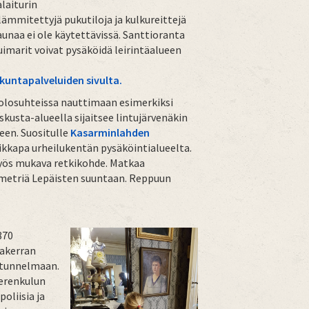
laiturin
ämmitettyjä pukutiloja ja kulkureittejä
saunaa ei ole käytettävissä. Santtioranta
uimarit voivat pysäköidä leirintäalueen
iikuntapalveluiden sivulta.
iolosuhteissa nauttimaan esimerkiksi
usta-alueella sijaitsee lintujärvenäkin
een. Suositulle
Kasarminlahden
ikkapa urheilukentän pysäköintialueelta.
ös mukava retkikohde. Matkaa
ometriä Lepäisten suuntaan. Reppuun
870
lakerran
n tunnelmaan.
merenkulun
oliisia ja