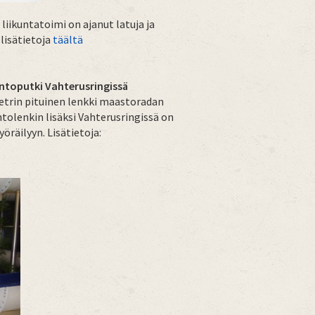
 liikuntatoimi on ajanut latuja ja
 lisätietoja
tä
ältä
untoputki Vahterusringissä
metrin pituinen lenkki maastoradan
htolenkin lisäksi Vahterusringissä on
yöräilyyn. Lisätietoja: