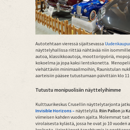
Autotehtaan vieressä sijaitsevassa
Uudenkaupu
näyttelyhallissa riittää nähtävää niin isommille
autoa, klassikkoautoja, moottoripyöriä, mopoj
kokoelma ja jopa kaksi lentokonetta. Menopelie
viehättäviin minimaailmoihin, Raunistulan nu
aarteisiin pääsee tutustumaan päivittäin klo 11
Tutustu monipuolisiin näyttelyihimme
Kulttuurikeskus Crusellin näyttelytarjonta jatkuu
Invisible Horizons –
näyttelyllä.
Riin Pallon
ja
Ka
viimeisen kahden vuoden ajalta. Molemmat taite
virolaisesta kylästä, jossa he ovat jo 10 vuoden
keskusta, järjestäneet tapahtumia ja opettaneet