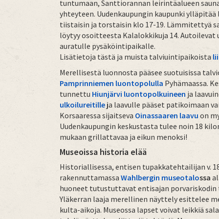
tuntumaan, Santtiorannan leirintäalueen sauna
yhteyteen. Uudenkaupungin kaupunki ylläpitää l
tiistaisin ja torstaisin klo 17-19. Lämmitettyä 
löytyy osoitteesta Kalalokkikuja 14. Autoilevat 
auratulle pysäköintipaikalle.
Lisätietoja tästä ja muista talviuintipaikoista
l
Merellisestä luonnosta pääsee suotuisissa talv
Pamprinniemen luontopolulla
Pyhämaassa. Kesk
tunnettu
Hiunjärvi luontopolkuineen
ja laavuin
ulkoilureitille
j
a laavulle pääset patikoimaan va
Korsaaressa sijaitseva
Oinassaaren laavu
on my
Uudenkaupungin keskustasta tulee noin 18 kil
mukaan grillattavaa ja eikun menoksi!
Museoissa historia elää
Historiallisessa, entisen tupakkatehtailijan v. 1
rakennuttamassa
Wahlbergin museotalo
ssa
a
huone
et tutustuttavat entisajan porvariskodi
Yläkerran laaja merellinen näyttely esittelee 
kulta-aikoja. Museossa lapset voivat leikkiä salap