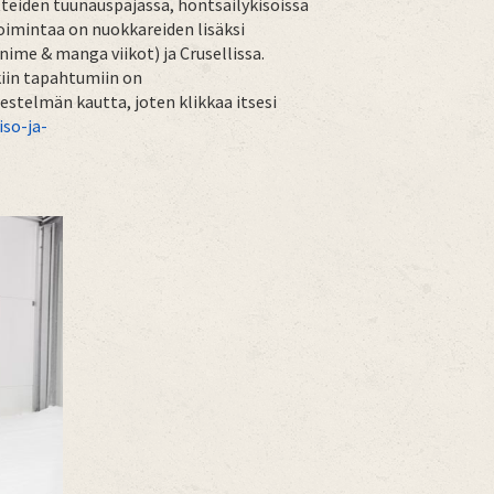
teiden tuunauspajassa, höntsäilykisoissa
Toimintaa on nuokkareiden lisäksi
nime & manga viikot) ja Crusellissa.
kkiin tapahtumiin on
stelmän kautta, joten klikkaa itsesi
iso-ja-