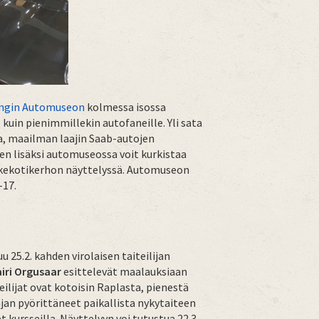
ngin Automuseon
kolmessa isossa
 kuin pienimmillekin autofaneille. Yli sata
a, maailman laajin Saab-autojen
n lisäksi automuseossa voit kurkistaa
kkekotikerhon näyttelyssä. Automuseon
-17.
 25.2. kahden virolaisen taiteilijan
iri Orgusaar
esittelevät maalauksiaan
ilijat ovat kotoisin Raplasta, pienestä
 ajan pyörittäneet paikallista nykytaiteen
 kursseilla. Näyttelyyn voi tutustua 22.3.