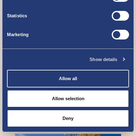
Statistics
Marketing
Kyrkor
ATT SE OCH GÖRA
Show details
Allow all
Allow selection
Runonkulman Galleria (Konstgalleri)
Deny
ATT SE OCH GÖRA