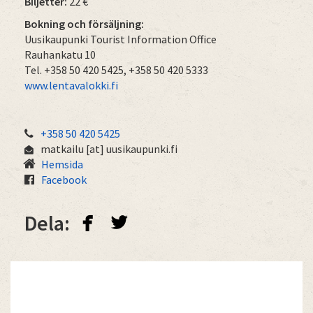
Biljetter:
22 €
Bokning och försäljning:
Uusikaupunki Tourist Information Office
Rauhankatu 10
Tel. +358 50 420 5425, +358 50 420 5333
www.lentavalokki.fi
+358 50 420 5425
matkailu
[at]
uusikaupunki.fi
Hemsida
Facebook
facebook
twitterbird
Dela: