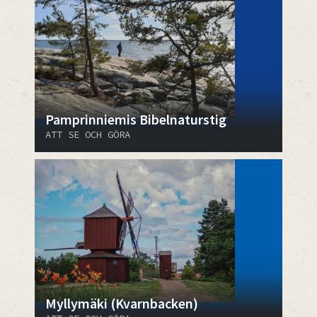
Pamprinniemis Bibelnaturstig
ATT SE OCH GÖRA
Myllymäki (Kvarnbacken)