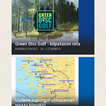
Green Disc Golf - kilpatason rata
HARRASTUKSET JA LIIKUNTA
Uudenkaupungin uimarannat -
piristy biitsillä!