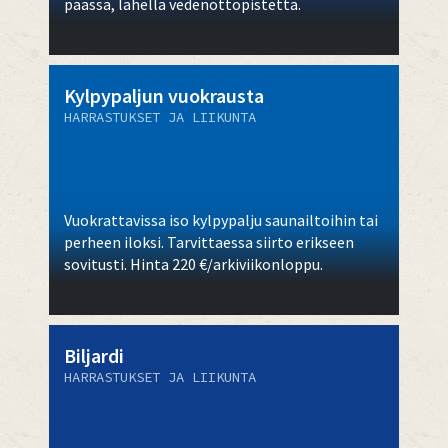
päässä, lähellä vedenottopistettä.
Kylpypaljun vuokrausta
HARRASTUKSET JA LIIKUNTA
Vuokrattavissa iso kylpypalju saunailtoihin tai
perheen iloksi. Tarvittaessa siirto erikseen
sovitusti. Hinta 220 €/arkiviikonloppu.
Biljardi
HARRASTUKSET JA LIIKUNTA