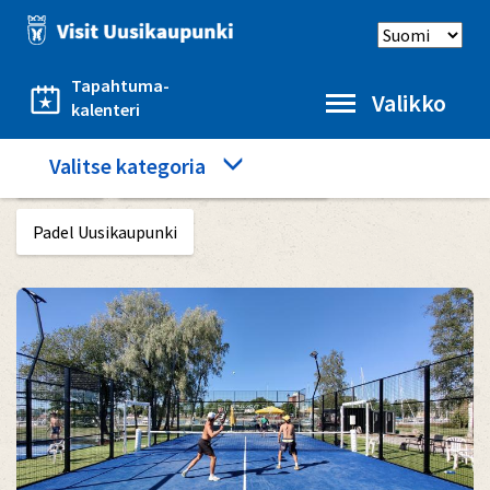
Hyppää
Select
pääsisältöön
language
Tapahtuma-
Valikko
kalenteri
Category
Valitse kategoria
Etusivu
Harrastukset ja liikunta
menu
Padel Uusikaupunki