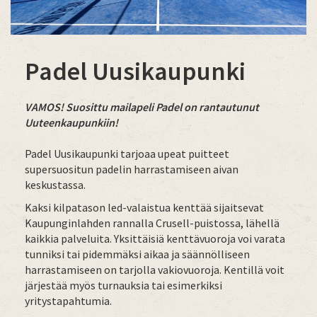
Padel Uusikaupunki
VAMOS! Suosittu mailapeli Padel on rantautunut
Uuteenkaupunkiin!
Padel Uusikaupunki tarjoaa upeat puitteet
supersuositun padelin harrastamiseen aivan
keskustassa.
Kaksi kilpatason led-valaistua kenttää sijaitsevat
Kaupunginlahden rannalla Crusell-puistossa, lähellä
kaikkia palveluita. Yksittäisiä kenttävuoroja voi varata
tunniksi tai pidemmäksi aikaa ja säännölliseen
harrastamiseen on tarjolla vakiovuoroja. Kentillä voit
järjestää myös turnauksia tai esimerkiksi
yritystapahtumia.