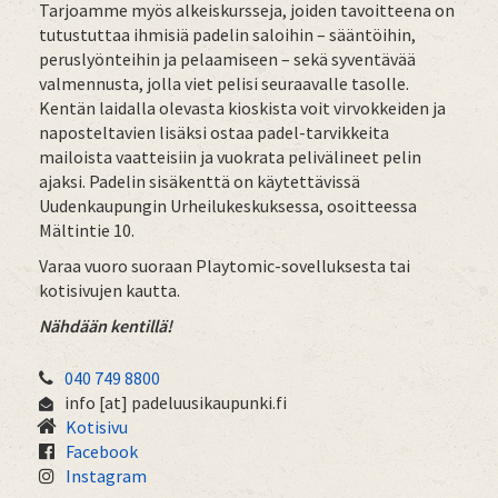
Tarjoamme myös alkeiskursseja, joiden tavoitteena on
tutustuttaa ihmisiä padelin saloihin – sääntöihin,
peruslyönteihin ja pelaamiseen – sekä syventävää
valmennusta, jolla viet pelisi seuraavalle tasolle.
Kentän laidalla olevasta kioskista voit virvokkeiden ja
naposteltavien lisäksi ostaa padel-tarvikkeita
mailoista vaatteisiin ja vuokrata pelivälineet pelin
ajaksi. Padelin sisäkenttä on käytettävissä
Uudenkaupungin Urheilukeskuksessa, osoitteessa
Mältintie 10.
Varaa vuoro suoraan Playtomic-sovelluksesta tai
kotisivujen kautta.
Nähdään kentillä!
040 749 8800
info
[at]
padeluusikaupunki.fi
Kotisivu
Facebook
Instagram