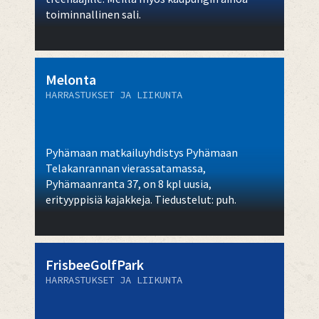
toiminnallinen sali.
Melonta
HARRASTUKSET JA LIIKUNTA
Pyhämaan matkailuyhdistys Pyhämaan
Telakanrannan vierassatamassa,
Pyhämaanranta 37, on 8 kpl uusia,
erityyppisiä kajakkeja. Tiedustelut: puh.
FrisbeeGolfPark
HARRASTUKSET JA LIIKUNTA