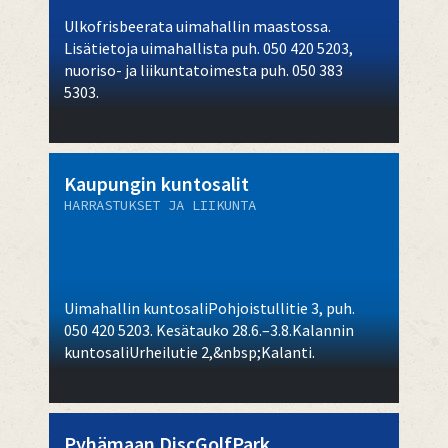
Ulkofrisbeerata uimahallin maastossa.
Lisätietoja uimahallista puh. 050 420 5203,
nuoriso- ja liikuntatoimesta puh. 050 383
5303.
Kaupungin kuntosalit
HARRASTUKSET JA LIIKUNTA
Uimahallin kuntosaliPohjoistullitie 3, puh.
050 420 5203. Kesätauko 28.6.–3.8.Kalannin
kuntosaliUrheilutie 2,&nbsp;Kalanti.
Pyhämaan DiscGolfPark