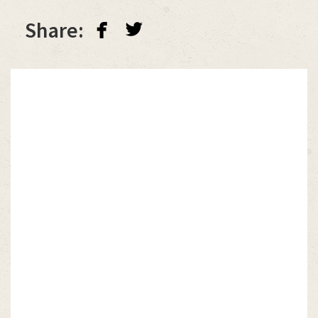
facebook
twitterbird
Share: