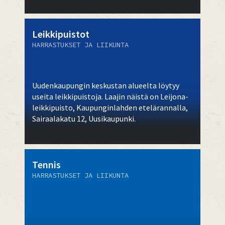
Leikkipuistot
HARRASTUKSET JA LIIKUNTA
Uudenkaupungin keskustan alueelta löytyy
useita leikkipuistoja. Laajin näistä on Leijona-
leikkipuisto, Kaupunginlahden etelärannalla,
Sairaalakatu 12, Uusikaupunki.
Tennis
HARRASTUKSET JA LIIKUNTA