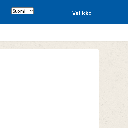
Select
Valikko
language