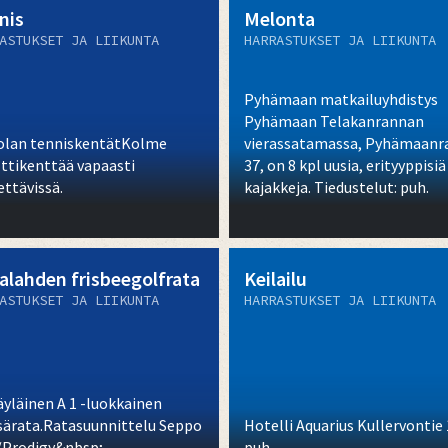
nis
Melonta
ASTUKSET JA LIIKUNTA
HARRASTUKSET JA LIIKUNTA
Pyhämaan matkailuyhdistys
Pyhämaan Telakanrannan
olan tenniskentätKolme
vierassatamassa, Pyhämaanr
lttikenttää vapaasti
37, on 8 kpl uusia, erityyppisiä
ettävissä.
kajakkeja. Tiedustelut: puh.
alahden frisbeegolfrata
Keilailu
ASTUKSET JA LIIKUNTA
HARRASTUKSET JA LIIKUNTA
äyläinen A 1 -luokkainen
ärata.Ratasuunnittelu Seppo
Hotelli Aquarius Kullervontie 
/Prodigy&nbsp;
puh