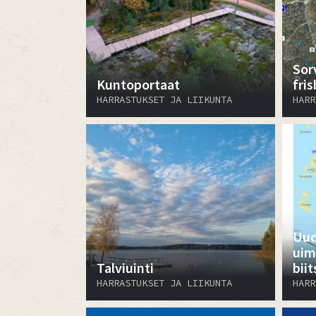
Sor
Kuntoportaat
fri
HARRASTUKSET JA LIIKUNTA
HARR
Uud
uim
Talviuinti
biit
HARRASTUKSET JA LIIKUNTA
HARR