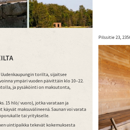
Pilssitie 23, 23
ILTA
Uudenkaupungin torilta, sijaitsee
avoinna ympäri vuoden päivittäin klo 10–22.
autolla, ja pysäköinti on maksutonta,
. 15 hlö/ vuoro), jotka varataan ja
t käyvät maksuvälineenä. Saunan voi varata
porukalle tai yritykselle.
nen uintipaikka tekevät kokemuksesta