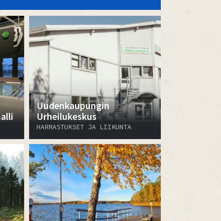
Uudenkaupungin
lli
Urheilukeskus
HARRASTUKSET JA LIIKUNTA