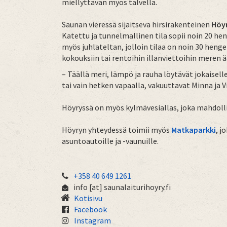
miellyttävän myös talvella.
Saunan vieressä sijaitseva hirsirakenteinen
Höyr
Katettu ja tunnelmallinen tila sopii noin 20 he
myös juhlateltan, jolloin tilaa on noin 30 hengel
kokouksiin tai rentoihin illanviettoihin meren ä
– Täällä meri, lämpö ja rauha löytävät jokaisel
tai vain hetken vapaalla, vakuuttavat Minna ja Vi
Höyryssä on myös kylmävesiallas, joka mahdolli
Höyryn yhteydessä toimii myös
Matkaparkki
, j
asuntoautoille ja -vaunuille.
+358 40 649 1261
info
[at]
saunalaiturihoyry.fi
Kotisivu
Facebook
Instagram