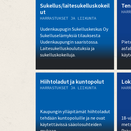
Sukellus/laitesukelluskokeil
Ten
ut
HARR
HARRASTUKSET JA LIIKUNTA
Uudenkaupugin Sukelluskeskus Oy
Sukelluselämyksiä tilauksesta
Uudenkaupungin saaristossa.
Piet
Laitesukelluskoulutuksia ja
asfa
sukelluskokeiluja.
käyt
Hiihtoladut ja kuntopolut
Lok
HARRASTUKSET JA LIIKUNTA
HARR
Kaupungin ylläpitämät hiihtoladut
tehdään kuntopoluille ja ne ovat
18-v
käytettävissä sääolosuhteiden
mets
mukaan.
Paju