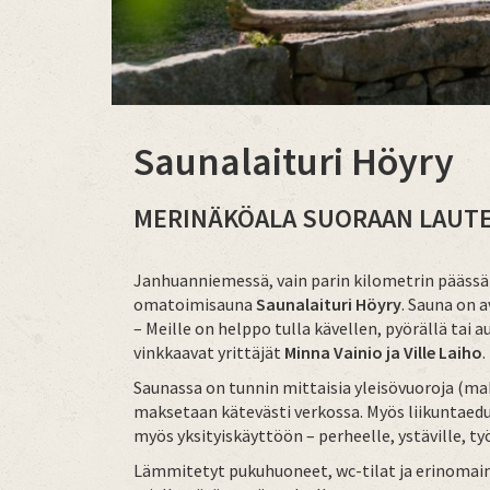
Saunalaituri Höyry
MERINÄKÖALA SUORAAN LAUTE
Janhuanniemessä, vain parin kilometrin päässä 
omatoimisauna
Saunalaituri Höyry
. Sauna on 
– Meille on helppo tulla kävellen, pyörällä tai 
vinkkaavat yrittäjät
Minna Vainio ja Ville Laiho
.
Saunassa on tunnin mittaisia yleisövuoroja (maks
maksetaan kätevästi verkossa. Myös liikuntaedu
myös yksityiskäyttöön – perheelle, ystäville, työ
Lämmitetyt pukuhuoneet, wc-tilat ja erinomai