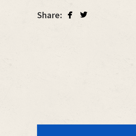
facebook
twitterbird
Share: