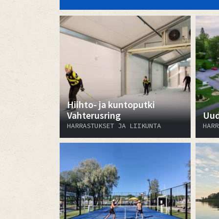
Hiihto- ja kuntoputki
Vahterusring
Uud
HARRASTUKSET JA LIIKUNTA
HARR