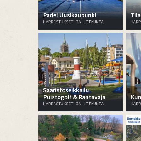
Padel Uusikaupunki
Til
HARRASTUKSET JA LIIKUNTA
HARR
Saaristoseikkailu
Puistogolf & Rantavaja
Kun
HARRASTUKSET JA LIIKUNTA
HARR