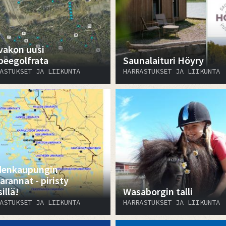
vakon uusi
sbeegolfrata
Saunalaituri Höyry
ASTUKSET JA LIIKUNTA
HARRASTUKSET JA LIIKUNTA
enkaupungin
arannat - piristy
sillä!
Wasaborgin talli
ASTUKSET JA LIIKUNTA
HARRASTUKSET JA LIIKUNTA