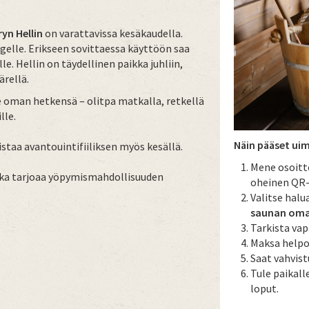
yn Hellin
on varattavissa kesäkaudella.
ngelle. Erikseen sovittaessa käyttöön saa
le. Hellin on täydellinen paikka juhliin,
ärellä.
le oman hetkensä – olitpa matkalla, retkellä
lle.
Näin pääset ui
staa avantouintifiiliksen myös kesällä.
Mene osoit
oka tarjoaa yöpymismahdollisuuden
oheinen QR-
Valitse hal
saunan oma
Tarkista vapa
Maksa helpos
Saat vahvist
Tule paikall
loput.