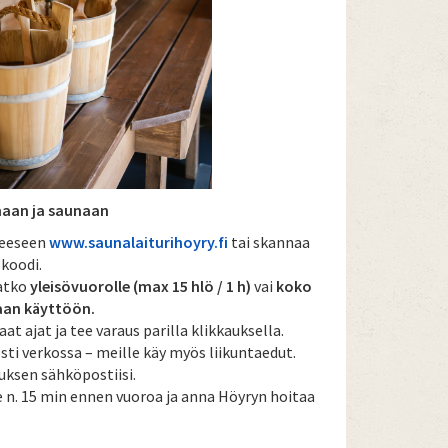
maan ja saunaan
teeseen
www.saunalaiturihoyry.fi
tai skannaa
koodi.
uatko
yleisövuorolle (max 15 hlö / 1 h)
vai
koko
an käyttöön.
at ajat ja tee varaus parilla klikkauksella.
ti verkossa – meille käy myös liikuntaedut.
uksen sähköpostiisi.
e n. 15 min ennen vuoroa ja anna Höyryn hoitaa