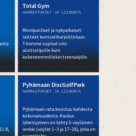
Total Gym
HARRASTUKSET JA LIIKUNTA
Monipuoliset ja nykyaikaiset
laitteet kuntsaliharjoitteluun.
anta
Tilamme sopivat niin
aloittelijoille kuin
kokeneemmillekin treenaajille.
Meillä myös kaupungin ainoa
toiminnallinen sali.
Pyhämaan DiscGolfPark
HARRASTUKSET JA LIIKUNTA
Pyhämaan rata koostuu kahdesta
kokonaisuudesta. Koulun
läheisyyteen on tehty 5-väyläinen
11 B,
lenkki (väylät 1–3 ja 17–18), joka on
suunniteltu