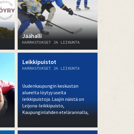
Jäähalli
HARRASTUKSET JA LIIKUNTA
Leikkipuistot
HARRASTUKSET JA LIIKUNTA
Uudenkaupungin keskustan
alueelta löytyy useita
leikkipuistoja. Laajin näistä on
Leijona-leikkipuisto,
Kaupunginlahden etelärannalla,
Sairaalakatu 12, Uusikaupunki.