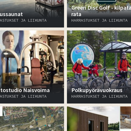
Green Disc Golf - kilpat
aussaunat
rata
ASTUKSET JA LIIKUNTA
HARRASTUKSET JA LIIKUNTA
tostudio Naisvoima
Polkupyörävuokraus
ASTUKSET JA LIIKUNTA
HARRASTUKSET JA LIIKUNTA