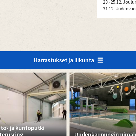
23.-25.12. Joulu
31.12. Uudenvu
Harrastukset ja liikunta
hto- ja kuntoputki
terusring
Uudenkaupungin uimaha