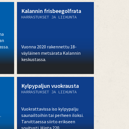
Kalannin frisbeegolfrata
HARRASTUKSET JA LIIKUNTA
ma
van
ssa.
Vuonna 2020 rakennettu 18-
väyläinen metsärata Kalannin
keskustassa.
Kylpypaljun vuokrausta
HARRASTUKSET JA LIIKUNTA
Vuokrattavissa iso kylpypalju
.
saunailtoihin tai perheen iloksi.
Tarvittaessa siirto erikseen
sovitusti. Hinta 220