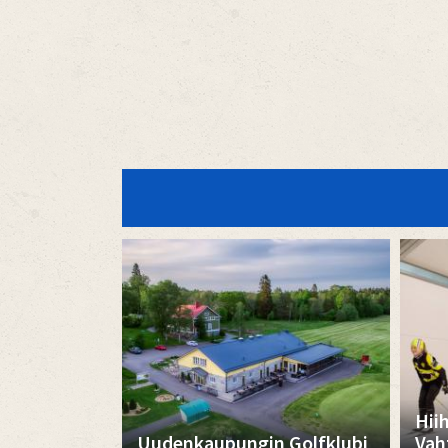
Hii
Uudenkaupungin Golfklubi
Vah