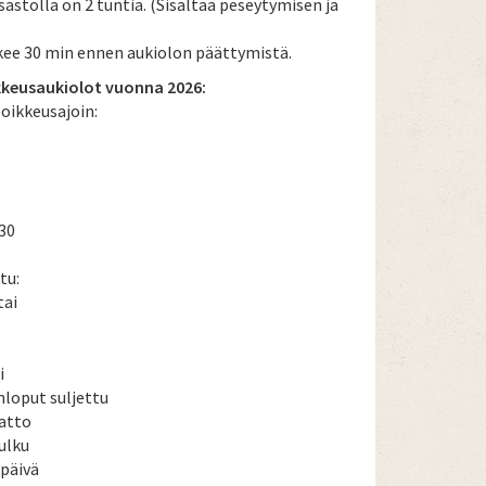
sastolla on 2 tuntia. (Sisältää peseytymisen ja
kee 30 min ennen aukiolon päättymistä.
kkeusaukiolot vuonna 2026:
poikkeusajoin:
.30
tu:
tai
i
onloput suljettu
atto
sulku
späivä