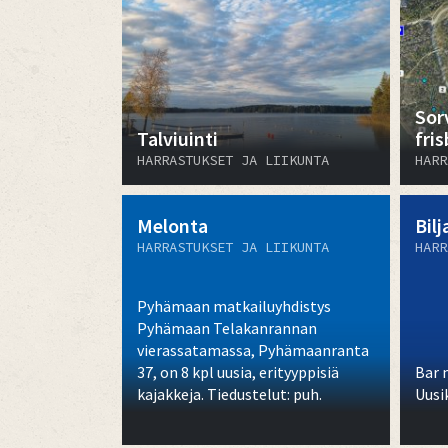
Sor
Talviuinti
fri
HARRASTUKSET JA LIIKUNTA
HARR
Melonta
Bilj
HARRASTUKSET JA LIIKUNTA
HARR
Pyhämaan matkailuyhdistys
Pyhämaan Telakanrannan
vierassatamassa, Pyhämaanranta
37, on 8 kpl uusia, erityyppisiä
Bar 
kajakkeja. Tiedustelut: puh.
Uusi