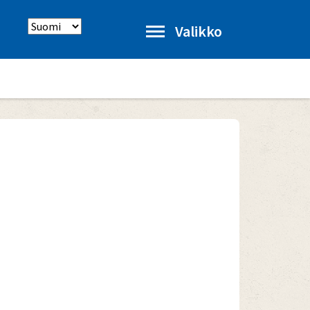
Select
Valikko
language