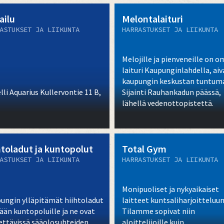
ailu
Melontalaituri
ASTUKSET JA LIIKUNTA
HARRASTUKSET JA LIIKUNTA
Melojille ja pienveneille on o
laituri Kaupunginlahdella, ai
kaupungin keskustan tuntuma
lli Aquarius Kullervontie 11 B,
Sijainti Rauhankadun päässä,
lähellä vedenottopistettä.
htoladut ja kuntopolut
Total Gym
ASTUKSET JA LIIKUNTA
HARRASTUKSET JA LIIKUNTA
Monipuoliset ja nykyaikaiset
ungin ylläpitämät hiihtoladut
laitteet kuntsaliharjoitteluun
ään kuntopoluille ja ne ovat
Tilamme sopivat niin
ettävissä sääolosuhteiden
aloittelijoille kuin