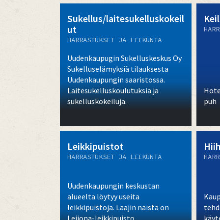
Sukellus/laitesukelluskokeil
Keil
ut
HARR
HARRASTUKSET JA LIIKUNTA
Uudenkaupugin Sukelluskeskus Oy
Sukelluselämyksiä tilauksesta
Uudenkaupungin saaristossa.
Laitesukelluskoulutuksia ja
Hote
sukelluskokeiluja.
puh
Leikkipuistot
Hii
HARRASTUKSET JA LIIKUNTA
HARR
Uudenkaupungin keskustan
alueelta löytyy useita
Kaup
leikkipuistoja. Laajin näistä on
tehd
Leijona-leikkipuisto,
käyt