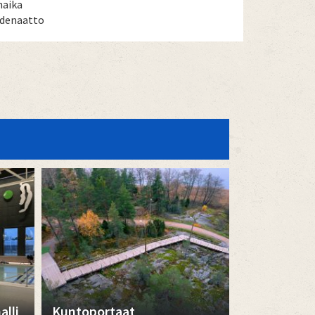
naika
odenaatto
lli
Kuntoportaat