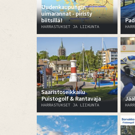
Uudenkaupungin
uimarannat - piristy
biitsillä!
Pad
HARRASTUKSET JA LIIKUNTA
HARR
Saaristoseikkailu
Puistogolf & Rantavaja
Jääh
HARRASTUKSET JA LIIKUNTA
HARR