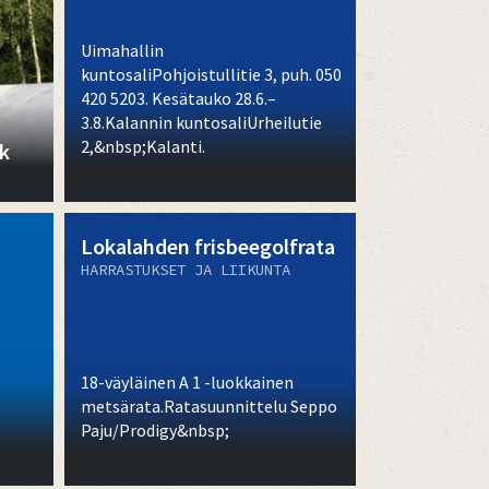
Uimahallin
kuntosaliPohjoistullitie 3, puh. 050
420 5203. Kesätauko 28.6.–
3.8.Kalannin kuntosaliUrheilutie
2,&nbsp;Kalanti.
k
Lokalahden frisbeegolfrata
HARRASTUKSET JA LIIKUNTA
18-väyläinen A 1 -luokkainen
metsärata.Ratasuunnittelu Seppo
Paju/Prodigy&nbsp;