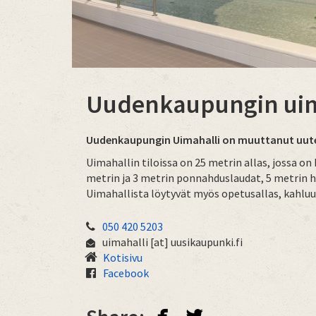
Uudenkaupungin uim
Uudenkaupungin Uimahalli on muuttanut uut
Uimahallin tiloissa on 25 metrin allas, jossa on 
metrin ja 3 metrin ponnahduslaudat, 5 metrin h
Uimahallista löytyvät myös opetusallas, kahluu
050 420 5203
uimahalli
[at]
uusikaupunki.fi
Kotisivu
Facebook
facebook
twitterbird