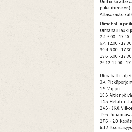
Uintiaika allaso
pukeutumisen)
Allasosasto sul
Uimahallin poi
Uimahalli auki 
2.4. 6.00 - 17.30
6.4. 12.00 - 17.30
30.4. 6.00 - 17.30
18.6. 6.00 - 17.30
26.12. 12.00 - 17
Uimahalli suljet
3.4. Pitkäperjan
1.5. Vappu
10.5. Äitienpäivä
14.5. Helatorsta
24.5 - 16.8. Viik
19.6. Juhannusa
27.6. - 2.8. Kesä
6.12. Itsenäisyy