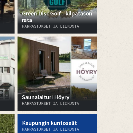
Green Disc Golf - kilpatason
rata
HARRASTUKSET JA LIIKUNTA
Saunalaituri Höyry
HARRASTUKSET JA LIIKUNTA
Kaupungin kuntosalit
HARRASTUKSET JA LIIKUNTA