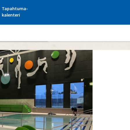
Tapahtuma-
kalenteri
nkaupungin uimahalli