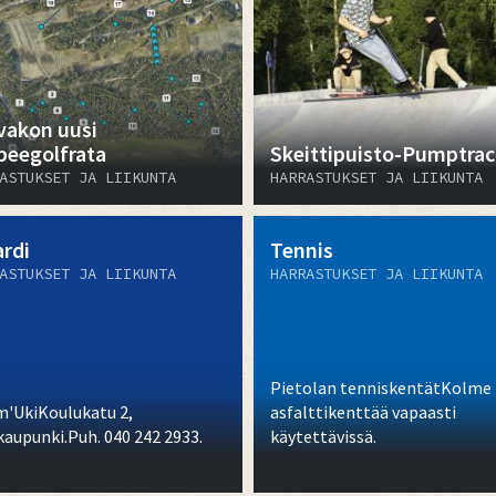
vakon uusi
sbeegolfrata
Skeittipuisto-Pumptrac
ASTUKSET JA LIIKUNTA
HARRASTUKSET JA LIIKUNTA
ardi
Tennis
ASTUKSET JA LIIKUNTA
HARRASTUKSET JA LIIKUNTA
Pietolan tenniskentätKolme
m'UkiKoulukatu 2,
asfalttikenttää vapaasti
kaupunki.Puh. 040 242 2933.
käytettävissä.