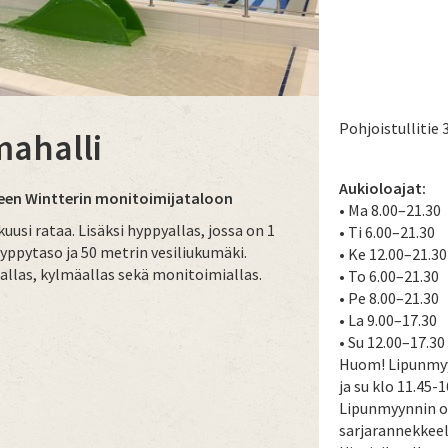
Pohjoistullitie 
ahalli
Aukioloajat:
een Wintterin monitoimijataloon
• Ma 8.00–21.30
kuusi rataa. Lisäksi hyppyallas, jossa on 1
• Ti 6.00–21.30
yppytaso ja 50 metrin vesiliukumäki.
• Ke 12.00–21.30
allas, kylmäallas sekä monitoimiallas.
• To 6.00–21.30
• Pe 8.00–21.30
• La 9.00–17.30
• Su 12.00–17.30
Huom! Lipunmyyn
ja su klo 11.45-1
Lipunmyynnin ol
sarjarannekkeel