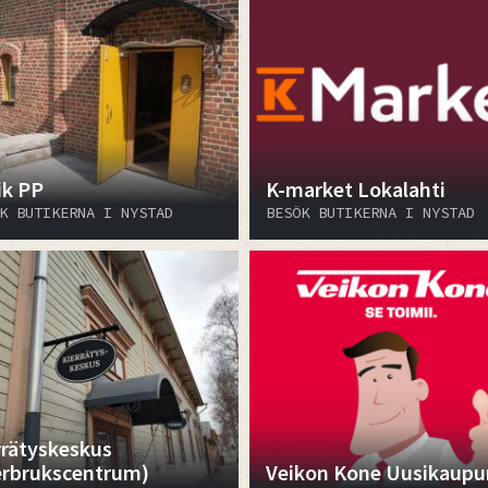
ik PP
K-market Lokalahti
K BUTIKERNA I NYSTAD
BESÖK BUTIKERNA I NYSTAD
rrätyskeskus
erbrukscentrum)
Veikon Kone Uusikaupu