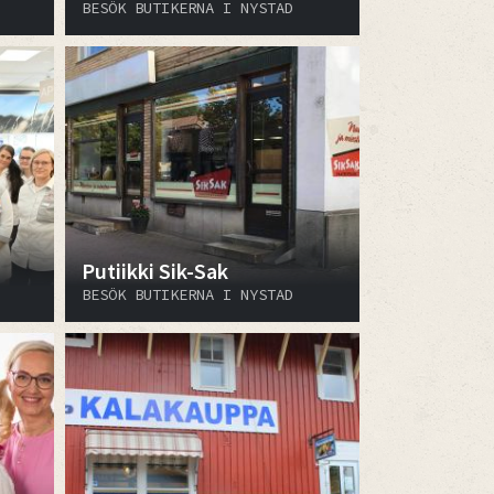
BESÖK BUTIKERNA I NYSTAD
Putiikki Sik-Sak
BESÖK BUTIKERNA I NYSTAD