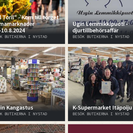
 Toril" - Kom till torget
emamarknader
Ugin Lemmikkipuoti -
-10.8.2024
djurtillbehörsaffär
K BUTIKERNA I NYSTAD
BESÖK BUTIKERNA I NYSTAD
in Kangastus
K-Supermarket Itäpoiju
K BUTIKERNA I NYSTAD
BESÖK BUTIKERNA I NYSTAD