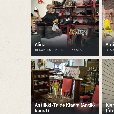
Alina
Ant
BESÖK BUTIKERNA I NYSTAD
BESÖ
Antiikki-Taide Klaara (Antik-
Kie
konst)
(åt