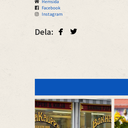
Hemsida
Facebook
Instagram
facebook
twitterbird
Dela: