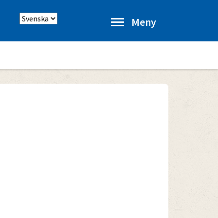
Välj
Meny
språk