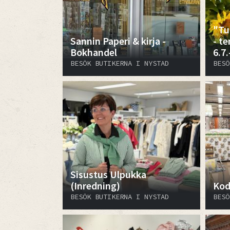
"Tul
Sannin Paperi & kirja -
- t
Bokhandel
6.7.
BESÖK BUTIKERNA I NYSTAD
BESÖ
Sisustus Ulpukka
(Inredning)
Kod
BESÖK BUTIKERNA I NYSTAD
BESÖ