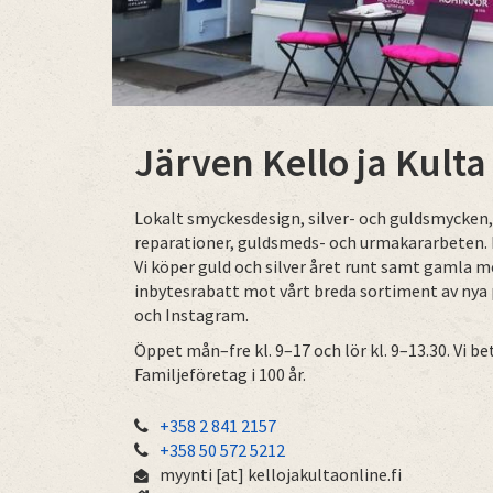
Järven Kello ja Kulta
Lokalt smyckesdesign, silver- och guldsmycken, 
reparationer, guldsmeds- och urmakararbeten. 
Vi köper guld och silver året runt samt gamla 
inbytesrabatt mot vårt breda sortiment av nya 
och Instagram.
Öppet mån–fre kl. 9–17 och lör kl. 9–13.30. Vi 
Familjeföretag i 100 år.
+358 2 841 2157
+358 50 572 5212
myynti
[at]
kellojakultaonline.fi