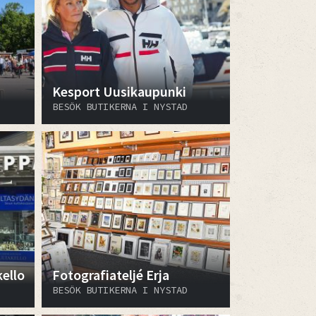
Kesport Uusikaupunki
BESÖK BUTIKERNA I NYSTAD
ello
Fotografiateljé Erja
BESÖK BUTIKERNA I NYSTAD