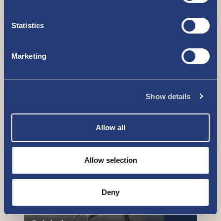
Statistics
Marketing
"Tul Toril" - Kom till torget -
temamarknader 6.7.-10.8.2024
Show details
BESÖK BUTIKERNA I NYSTAD
Allow all
Allow selection
Deny