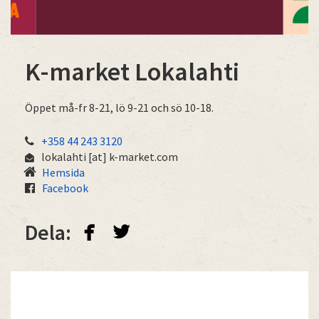
K-market Lokalahti
Öppet må-fr 8-21, lö 9-21 och sö 10-18.
+358 44 243 3120
lokalahti
[at]
k-market.com
Hemsida
Facebook
facebook
twitterbird
Dela: