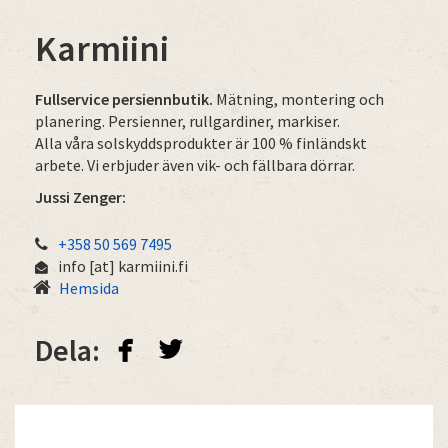
Karmiini
Fullservice persiennbutik.
Mätning, montering och
planering. Persienner, rullgardiner, markiser.
Alla våra solskyddsprodukter är 100 % finländskt
arbete. Vi erbjuder även vik- och fällbara dörrar.
Jussi Zenger:
+358 50 569 7495
info
[at]
karmiini.fi
Hemsida
facebook
twitterbird
Dela: