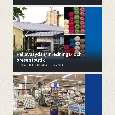
Pellavasydän/Inrednings- och
presentbutik
BESÖK BUTIKERNA I NYSTAD