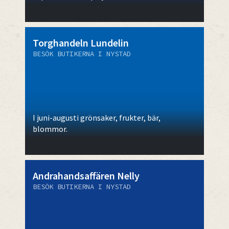
Torghandeln Lundelin
BESÖK BUTIKERNA I NYSTAD
I juni-augusti grönsaker, frukter, bär,
blommor.
Andrahandsaffären Nelly
BESÖK BUTIKERNA I NYSTAD