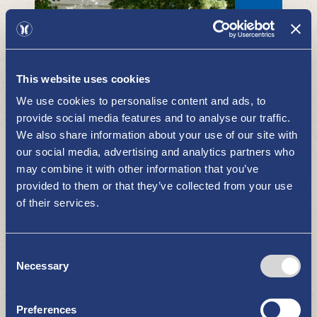
This website uses cookies
Kuvamestarit Studio FotoMika
We use cookies to personalise content and ads, to
BESÖK BUTIKERNA I NYSTAD
provide social media features and to analyse our traffic.
We also share information about your use of our site with
our social media, advertising and analytics partners who
may combine it with other information that you’ve
provided to them or that they’ve collected from your use
of their services.
Consent
Necessary
Selection
K-market Kaunisranta
BESÖK BUTIKERNA I NYSTAD
Preferences