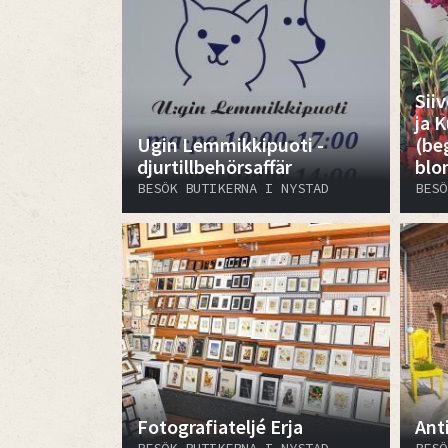
​​​​
ja K
Ugin Lemmikkipuoti -
(be
djurtillbehörsaffär
blo
BESÖK BUTIKERNA I NYSTAD
BESÖ
Fotografiateljé Erja
Ant