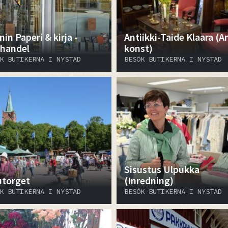
in Paperi & kirja -
Antiikki-Taide Klaara (A
handel
konst)
K BUTIKERNA I NYSTAD
BESÖK BUTIKERNA I NYSTAD
Sisustus Ulpukka
utorget
(Inredning)
K BUTIKERNA I NYSTAD
BESÖK BUTIKERNA I NYSTAD