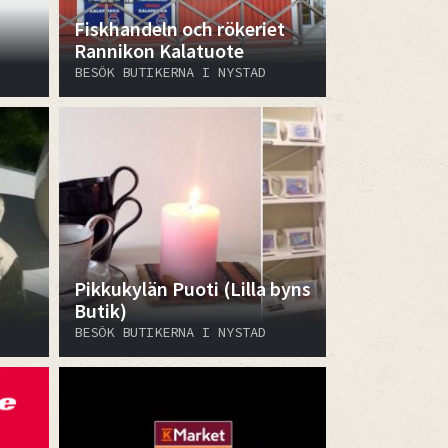
Fiskhandeln och rökeriet
Rannikon Kalatuote
BESÖK BUTIKERNA I NYSTAD
Pikkukylän Puoti (Lilla byns
Butik)
BESÖK BUTIKERNA I NYSTAD