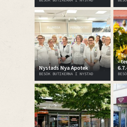
BESÖK BUTIKERNA I NYSTAD
BESÖ
"Tul
- t
Nystads Nya Apotek
6.7.
BESÖK BUTIKERNA I NYSTAD
BESÖ