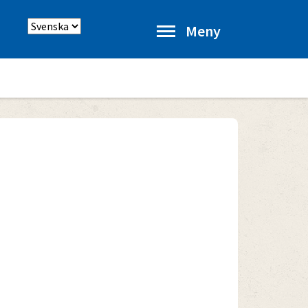
Välj
Meny
språk