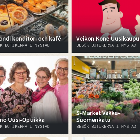
ondi konditori och kafé
Veikon Kone Uusikaupu
K BUTIKERNA I NYSTAD
BESÖK BUTIKERNA I NYSTAD
S-Market Vakka-
no Uusi-Optiikka
Suomenkatu
K BUTIKERNA I NYSTAD
BESÖK BUTIKERNA I NYSTAD