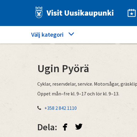
Hoppa
till
huvudinnehåll
Category
Välj kategori
Hem
Besök butikerna i Nystad
Ugin 
menu
Ugin Pyörä
Cyklar, reservdelar, service. Motorsågar, gräsklip
Öppet mån–fre kl. 9–17 och lör kl. 9–13.
+358 2 842 1110
facebook
twitterbird
Dela: