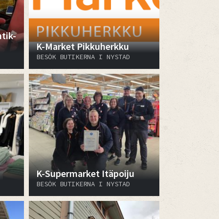
ntik-
K-Market Pikkuherkku
BESÖK BUTIKERNA I NYSTAD
K-Supermarket Itäpoiju
BESÖK BUTIKERNA I NYSTAD