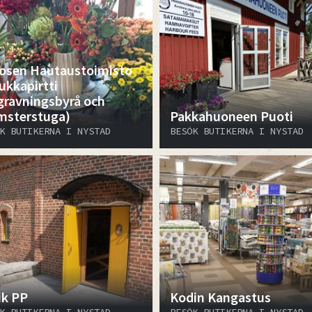
​​​Siivosen Hautaustoimisto
ukkapirtti
gravningsbyrå och
msterstuga)
Pakkahuoneen Puoti
K BUTIKERNA I NYSTAD
BESÖK BUTIKERNA I NYSTAD
ik PP
Kodin Kangastus