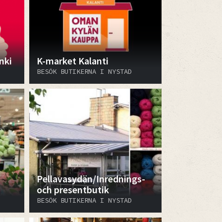
nki
K-market Kalanti
BESÖK BUTIKERNA I NYSTAD
Pellavasydän/Inrednings-
och presentbutik
BESÖK BUTIKERNA I NYSTAD