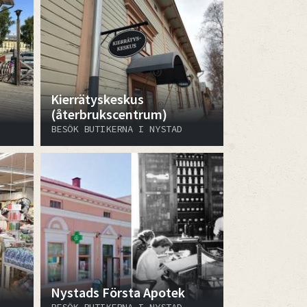
Kierrätyskeskus
(återbrukscentrum)
BESÖK BUTIKERNA I NYSTAD
Nystads Första Apotek