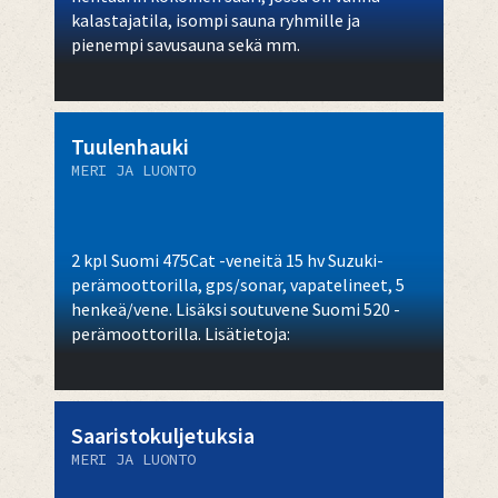
kalastajatila, isompi sauna ryhmille ja
pienempi savusauna sekä mm.
Tuulenhauki
MERI JA LUONTO
2 kpl Suomi 475Cat -veneitä 15 hv Suzuki-
perämoottorilla, gps/sonar, vapatelineet, 5
henkeä/vene. Lisäksi soutuvene Suomi 520 -
perämoottorilla. Lisätietoja:
Saaristokuljetuksia
MERI JA LUONTO