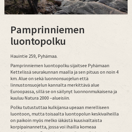
Pamprinniemen
luontopolku
Hauintie 259, Pyhämaa.
Pamprinniemen luontopolku sijaitsee Pyhämaan
Kettelissä seurakunnan maalla ja sen pituus on noin 4
km. Alue on sekä luonnonsuojelun että
linnustonsuojelun kannalta merkittävä alue
Euroopassa, sillä se on säilynyt luonnonmukaisena ja
kuuluu Natura 2000 –alueisiin.
Polku tutustuttaa kulkijansa upeaan merelliseen
luontoon, mutta toisaalta luontopolun keskivaiheilla
on paikoin myös melko iäkästä kuusivaltaista
korpipainannetta, jossa voi ihailla komeaa