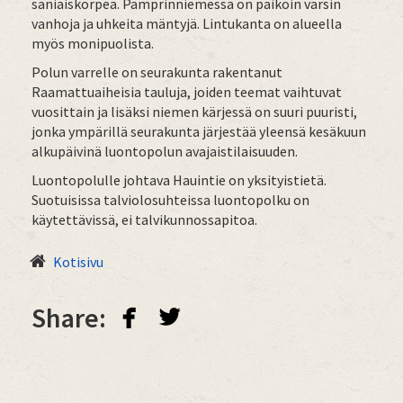
saniaiskorpea. Pamprinniemessä on paikoin varsin
vanhoja ja uhkeita mäntyjä. Lintukanta on alueella
myös monipuolista.
Polun varrelle on seurakunta rakentanut
Raamattuaiheisia tauluja, joiden teemat vaihtuvat
vuosittain ja lisäksi niemen kärjessä on suuri puuristi,
jonka ympärillä seurakunta järjestää yleensä kesäkuun
alkupäivinä luontopolun avajaistilaisuuden.
Luontopolulle johtava Hauintie on yksityistietä.
Suotuisissa talviolosuhteissa luontopolku on
käytettävissä, ei talvikunnossapitoa.
Kotisivu
facebook
twitterbird
Share: