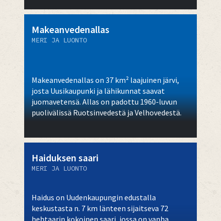
Makeanvedenallas
MERI JA LUONTO
Makeanvedenallas on 37 km² laajuinen järvi,
josta Uusikaupunki ja lähikunnat saavat
juomavetensä. Allas on padottu 1960-luvun
puolivälissä Ruotsinvedestä ja Velhovedestä.
Haiduksen saari
MERI JA LUONTO
Haidus on Uudenkaupungin edustalla
keskustasta n. 7 km länteen sijaitseva 72
hehtaarin kokoinen saari, jossa on vanha