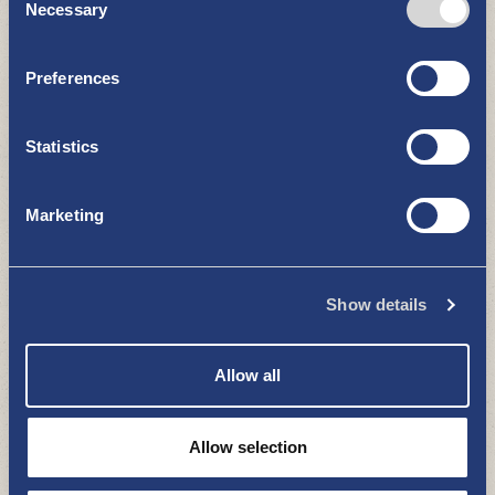
Necessary
Selection
Preferences
Uudenkaupungin kaupungin
venepaikat
Statistics
MERI JA LUONTO
Marketing
Show details
Allow all
Kasarminlahti
Allow selection
MERI JA LUONTO