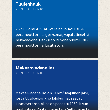
Tuulenhauki
MERI JA LUONTO
2 kpl Suomi 475Cat -veneitä 15 hv Suzuki-
perämoottorilla, gps/sonar, vapatelineet, 5
henkeä/vene. Lisäksi soutuvene Suomi 520 -
perämoottorilla. Lisätietoja:
Makeanvedenallas
MERI JA LUONTO
Makeanvedenallas on 37 km² laajuinen järvi,
josta Uusikaupunki ja lähikunnat saavat
juomavetensä. Allas on padottu 1960-luvun
puolivälissä Ruotsinvedestä ja Velhovedestä.