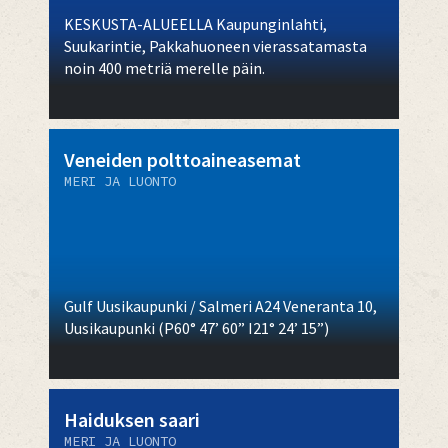
KESKUSTA-ALUEELLA Kaupunginlahti,
Suukarintie, Pakkahuoneen vierassatamasta
noin 400 metriä merelle päin.
Veneiden polttoaineasemat
MERI JA LUONTO
Gulf Uusikaupunki / Salmeri A24 Veneranta 10,
Uusikaupunki (P60° 47’ 60” I21° 24’ 15”)
Haiduksen saari
MERI JA LUONTO