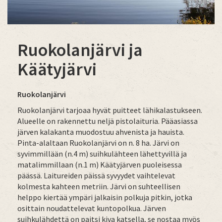
Ruokolanjärvi ja
Käätyjärvi
Ruokolanjärvi
Ruokolanjärvi tarjoaa hyvät puitteet lähikalastukseen.
Alueelle on rakennettu neljä pistolaituria. Pääasiassa
järven kalakanta muodostuu ahvenista ja hauista.
Pinta-alaltaan Ruokolanjärvi on n. 8 ha. Järvi on
syvimmillään (n.4 m) suihkulähteen lähettyvillä ja
matalimmillaan (n.1 m) Käätyjärven puoleisessa
päässä. Laitureiden päissä syvyydet vaihtelevat
kolmesta kahteen metriin. Järvi on suhteellisen
helppo kiertää ympäri jalkaisin polkuja pitkin, jotka
osittain noudattelevat kuntopolkua. Järven
suihkulähdettä on paitsi kiva katsella, se nostaa myös