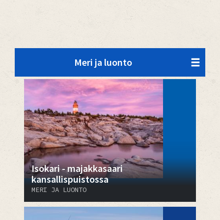
Meri ja luonto
Isokari - majakkasaari
kansallispuistossa
MERI JA LUONTO