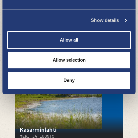
Show details
Allow all
Hylkyretket pienryhmille tilauksesta
MERI JA LUONTO
Allow selection
Deny
Kasarminlahti
MERI JA LUONTO