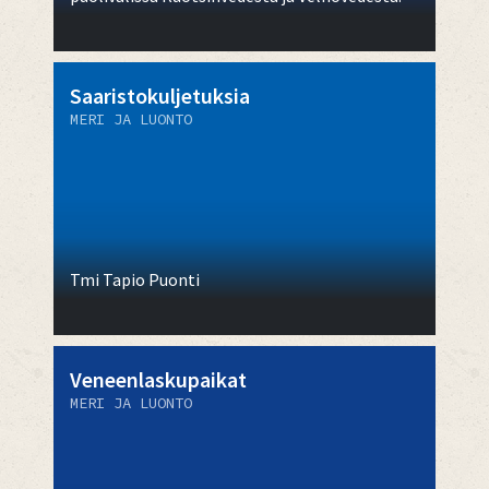
Saaristokuljetuksia
MERI JA LUONTO
Tmi Tapio Puonti
Veneenlaskupaikat
MERI JA LUONTO