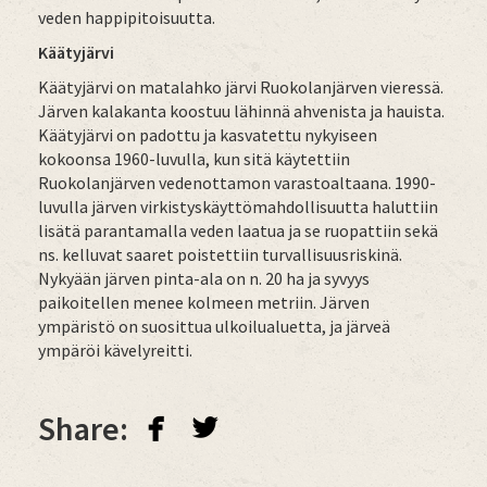
veden happipitoisuutta.
Käätyjärvi
Käätyjärvi on matalahko järvi Ruokolanjärven vieressä.
Järven kalakanta koostuu lähinnä ahvenista ja hauista.
Käätyjärvi on padottu ja kasvatettu nykyiseen
kokoonsa 1960-luvulla, kun sitä käytettiin
Ruokolanjärven vedenottamon varastoaltaana. 1990-
luvulla järven virkistyskäyttömahdollisuutta haluttiin
lisätä parantamalla veden laatua ja se ruopattiin sekä
ns. kelluvat saaret poistettiin turvallisuusriskinä.
Nykyään järven pinta-ala on n. 20 ha ja syvyys
paikoitellen menee kolmeen metriin. Järven
ympäristö on suosittua ulkoilualuetta, ja järveä
ympäröi kävelyreitti.
facebook
twitterbird
Share: