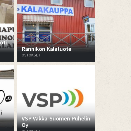
oti
Rannikon Kalatuote
OSTOKSET
VSP Vakka-Suomen Puhelin
Oy