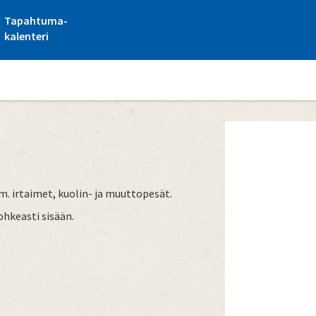
Tapahtuma-
kalenteri
ym. irtaimet, kuolin- ja muuttopesät.
rohkeasti sisään.