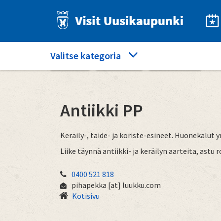
Hyppää
pääsisältöön
Category
Valitse kategoria
Etusivu
Ostokset
Antiikki PP
menu
Antiikki PP
Keräily-, taide- ja koriste-esineet. Huonekalut 
Liike täynnä antiikki- ja keräilyn aarteita, astu 
0400 521 818
pihapekka
[at]
luukku.com
Kotisivu