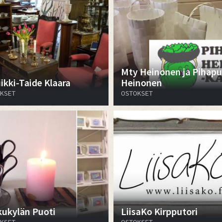
Mty Heinonen ja Pihapu
ikki-Taide Klaara
Heinonen
KSET
OSTOKSET
kukylän Puoti
LiisaKo Kirpputori