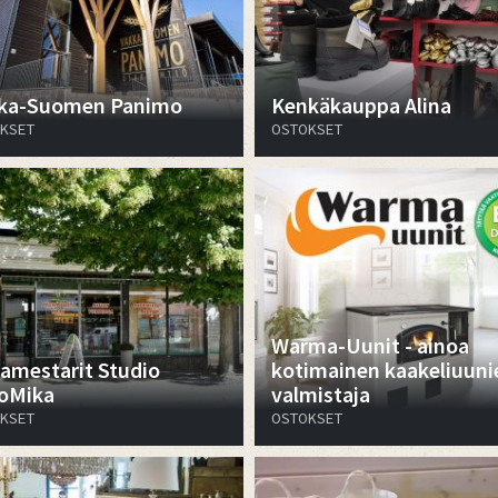
ka-Suomen Panimo
Kenkäkauppa Alina
KSET
OSTOKSET
Warma-Uunit - ainoa
amestarit Studio
kotimainen kaakeliuuni
oMika
valmistaja
KSET
OSTOKSET