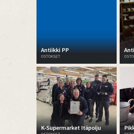
Antiikki PP
Anti
OSTOKSET
OSTO
K-Supermarket Itäpoiju
Pik