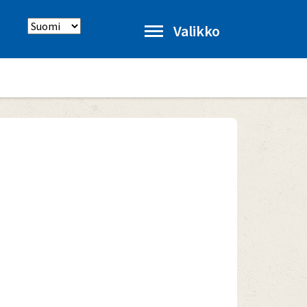
Select
Valikko
language