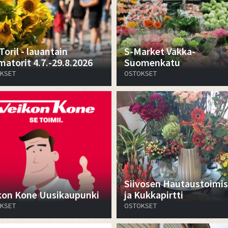
Toril - lauantain
S-Market Vakka-
matorit 4.7.-29.8.2026
Suomenkatu
KSET
OSTOKSET
​​​​​​​Siivosen Hautaustoimi
kon Kone Uusikaupunki
ja Kukkapirtti
KSET
OSTOKSET