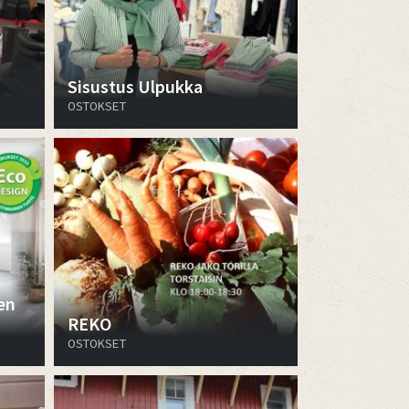
Sisustus Ulpukka
OSTOKSET
en
REKO
OSTOKSET