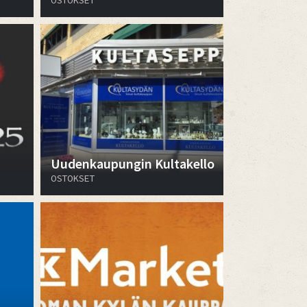
OSTOKSET
Uudenkaupungin Kultakello
OSTOKSET