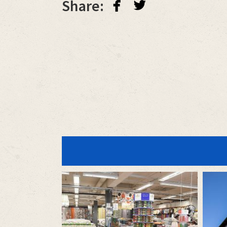
facebook
twitterbird
Share: