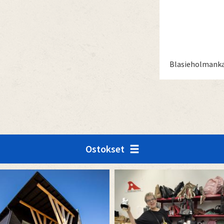
Blasieholmanka
Ostokset