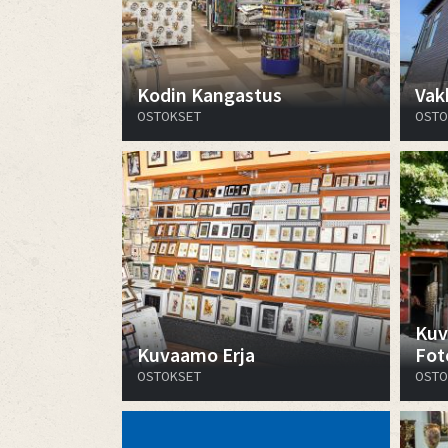
Kodin Kangastus
Vak
OSTOKSET
OSTO
Kuv
Kuvaamo Erja
Fot
OSTOKSET
OSTO