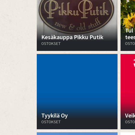
Tul 
Kesäkauppa Pikku Putik
tee
OSTOKSET
OSTO
Tyykilä Oy
Vei
OSTOKSET
OSTO