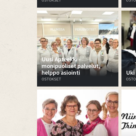
OSTOKSET
OSTO
Uusi Apteekki -
monipuoliset palvelut,
helppo asiointi
Uki
OSTOKSET
OSTO