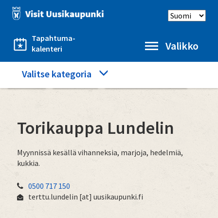
Hyppää
Select
pääsisältöön
language
Tapahtuma-
Valikko
kalenteri
Category
Valitse kategoria
Etusivu
Ostokset
Torikauppa Lundelin
menu
Torikauppa Lundelin
Myynnissä kesällä vihanneksia, marjoja, hedelmiä,
kukkia.
0500 717 150
terttu.lundelin
[at]
uusikaupunki.fi