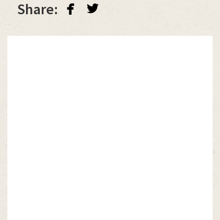
facebook
twitterbird
Share: