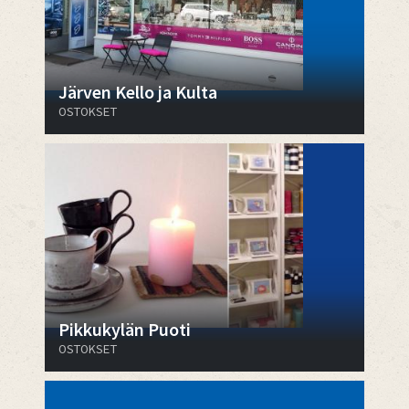
Järven Kello ja Kulta
OSTOKSET
Pikkukylän Puoti
OSTOKSET