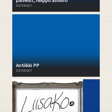
palvelut, helppo asiointi
OSTOKSET
Antiikki PP
OSTOKSET