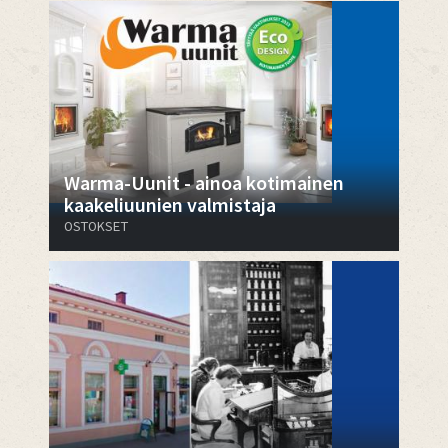
Warma-Uunit - ainoa kotimainen
kaakeliuunien valmistaja
OSTOKSET