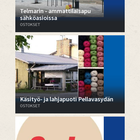
Telmarin - ammattilaisapu
sähköasioissa
OSTOKSET
Käsityö- ja lahjapuoti Pellavasydän
OSTOKSET