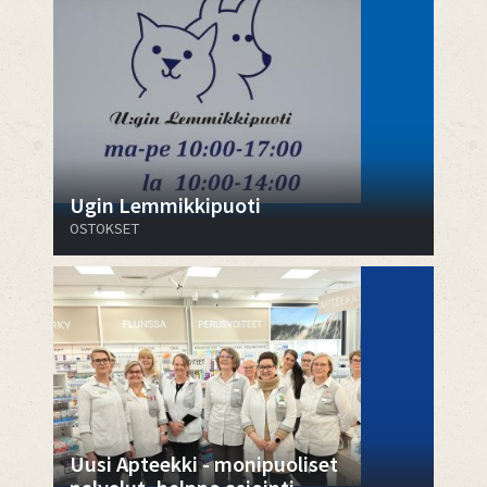
Ugin Lemmikkipuoti
OSTOKSET
Uusi Apteekki - monipuoliset