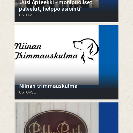
Uusi Apteekki - monipuoliset
palvelut, helppo asiointi
OSTOKSET
Niinan trimmauskulma
OSTOKSET