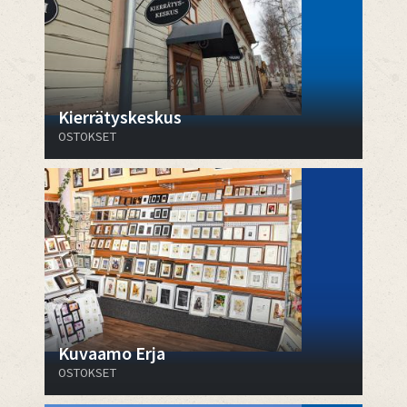
Kierrätyskeskus
OSTOKSET
Kuvaamo Erja
OSTOKSET