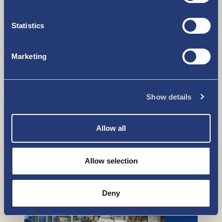
Mty Heinonen ja Pihapuoti Heinonen
OSTOKSET
Statistics
Marketing
Show details
Allow all
Kurjenpolun Taimipalvelu Ky
OSTOKSET
Allow selection
Deny