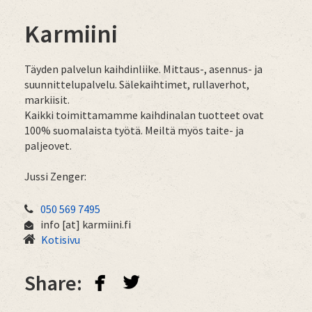
Karmiini
Täyden palvelun kaihdinliike. Mittaus-, asennus- ja
suunnittelupalvelu. Sälekaihtimet, rullaverhot,
markiisit.
Kaikki toimittamamme kaihdinalan tuotteet ovat
100% suomalaista työtä. Meiltä myös taite- ja
paljeovet.
Jussi Zenger:
050 569 7495
info
[at]
karmiini.fi
Kotisivu
facebook
twitterbird
Share: