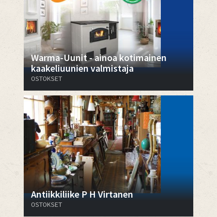
Warma-Uunit - ainoa kotimainen
kaakeliuunien valmistaja
OSTOKSET
Antiikkiliike P H Virtanen
OSTOKSET