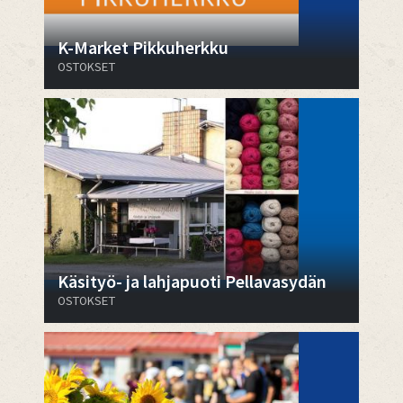
K-Market Pikkuherkku
OSTOKSET
Käsityö- ja lahjapuoti Pellavasydän
OSTOKSET