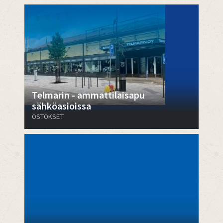
Telmarin - ammattilaisapu
sähköasioissa
OSTOKSET