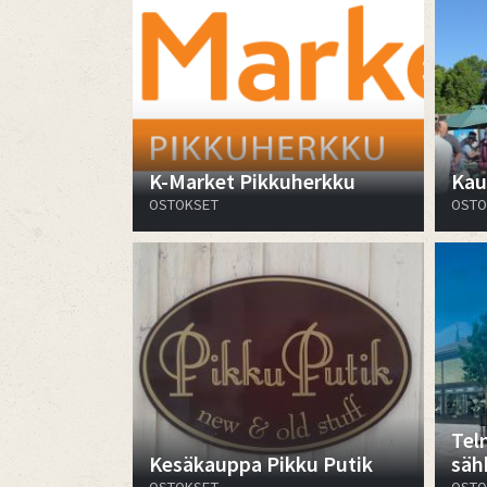
K-Market Pikkuherkku
Kau
OSTOKSET
OSTO
Tel
Kesäkauppa Pikku Putik
säh