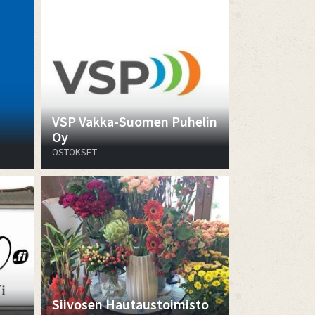
VSP Vakka-Suomen Puhelin
Oy
OSTOKSET
​​​​​​​Siivosen Hautaustoimisto