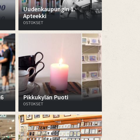
Uudenkaupungin 1.
Apteekki
OSTOKSET
26
Pikkukylän Puoti
OSTOKSET