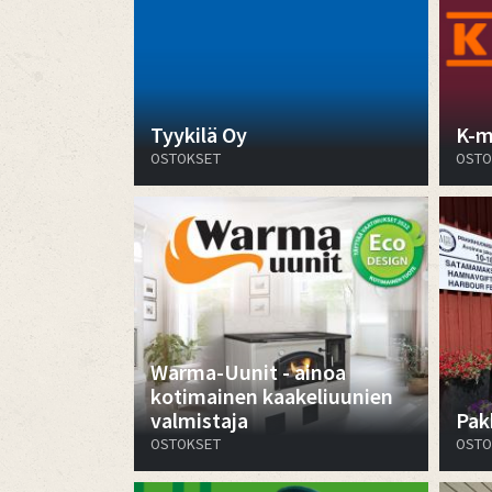
Tyykilä Oy
K-m
OSTOKSET
OSTO
Warma-Uunit - ainoa
kotimainen kaakeliuunien
valmistaja
Pak
OSTOKSET
OSTO