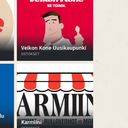
Veikon Kone Uusikaupunki
OSTOKSET
lu
Karmiini