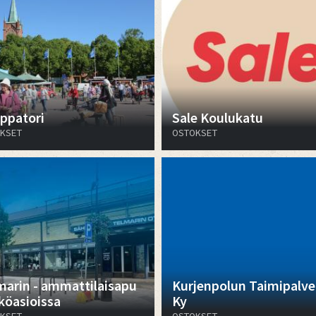
ppatori
Sale Koulukatu
KSET
OSTOKSET
marin - ammattilaisapu
Kurjenpolun Taimipalve
köasioissa
Ky