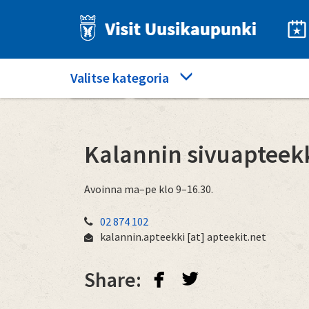
Hyppää
pääsisältöön
Category
Valitse kategoria
Etusivu
Ostokset
Kalannin sivuaptee
menu
Kalannin sivuapteek
Avoinna ma–pe klo 9–16.30.
02 874 102
kalannin.apteekki
[at]
apteekit.net
facebook
twitterbird
Share: