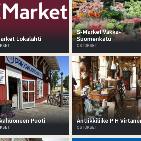
S-Market Vakka-
arket Lokalahti
Suomenkatu
KSET
OSTOKSET
kahuoneen Puoti
Antiikkiliike P H Virtane
KSET
OSTOKSET