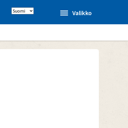
Select
Valikko
language