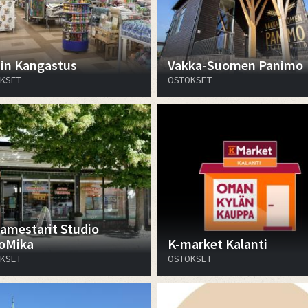
in Kangastus
Vakka-Suomen Panimo
KSET
OSTOKSET
amestarit Studio
oMika
K-market Kalanti
KSET
OSTOKSET