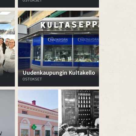
OSTOKSET
Uudenkaupungin Kultakello
OSTOKSET