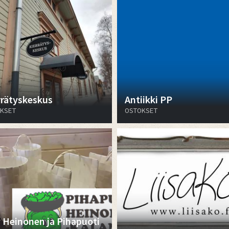
rrätyskeskus
Antiikki PP
KSET
OSTOKSET
 Heinonen ja Pihapuoti