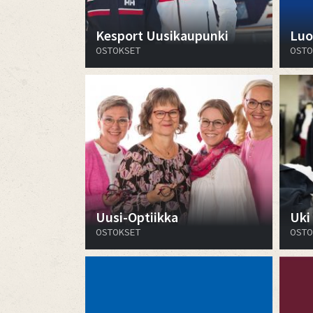
Kesport Uusikaupunki
Luo
OSTOKSET
OSTO
Uusi-Optiikka
Uki
OSTOKSET
OSTO