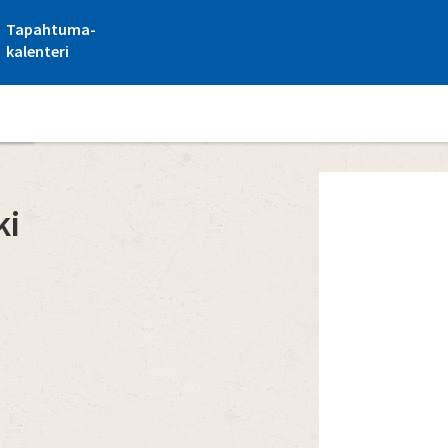
Tapahtuma-
kalenteri
kki
ki