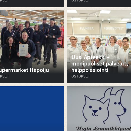
KSET
OSTOKSET
Uusi Apteekki -
monipuoliset palvelut,
upermarket Itäpoiju
helppo asiointi
KSET
OSTOKSET