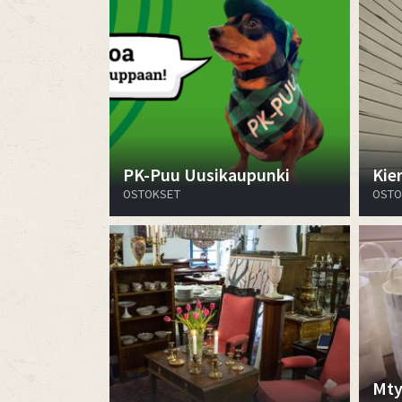
PK-Puu Uusikaupunki
Kie
OSTOKSET
OSTO
Mty