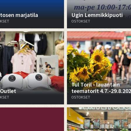
tosen marjatila
Ugin Lemmikkipuoti
KSET
OSTOKSET
Tul Toril - lauantain
 Outlet
teematorit 4.7.-29.8.20
KSET
OSTOKSET