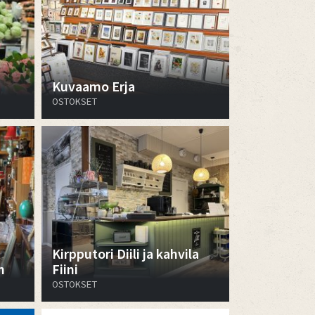
Kuvaamo Erja
OSTOKSET
Kirpputori Diili ja kahvila
n
Fiini
OSTOKSET