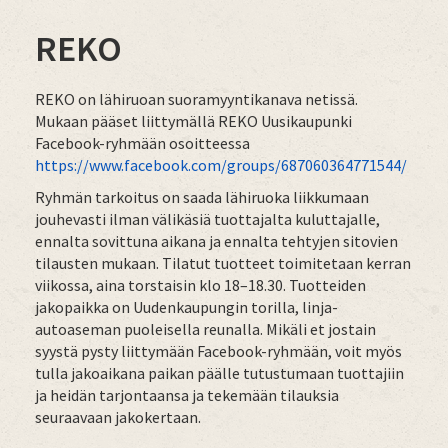
REKO
REKO on lähiruoan suoramyyntikanava netissä.
Mukaan pääset liittymällä REKO Uusikaupunki
Facebook-ryhmään osoitteessa
https://www.facebook.com/groups/687060364771544/
Ryhmän tarkoitus on saada lähiruoka liikkumaan
jouhevasti ilman välikäsiä tuottajalta kuluttajalle,
ennalta sovittuna aikana ja ennalta tehtyjen sitovien
tilausten mukaan. Tilatut tuotteet toimitetaan kerran
viikossa, aina torstaisin klo 18–18.30. Tuotteiden
jakopaikka on Uudenkaupungin torilla, linja-
autoaseman puoleisella reunalla. Mikäli et jostain
syystä pysty liittymään Facebook-ryhmään, voit myös
tulla jakoaikana paikan päälle tutustumaan tuottajiin
ja heidän tarjontaansa ja tekemään tilauksia
seuraavaan jakokertaan.