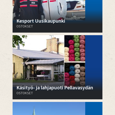
Kesport Uusikaupunki
OSTOKSET
Käsityö- ja lahjapuoti Pellavasydän
OSTOKSET