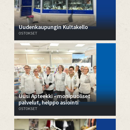
Uudenkaupungin Kultakello
OSTOKSET
Uusi Apteekki - monipuoliset
palvelut, helppo asiointi
OSTOKSET