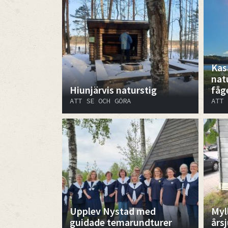
Kas
nat
Hiunjärvis naturstig
fåg
ATT SE OCH GÖRA
ATT 
Upplev Nystad med
Myl
guidade temarundturer
års