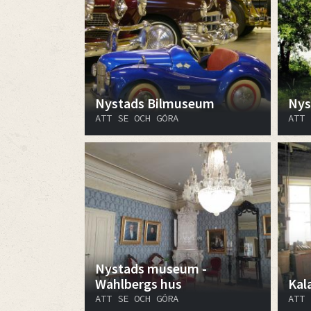
Nystads Bilmuseum
Nys
ATT SE OCH GÖRA
ATT 
Nystads museum -
Wahlbergs hus
Kal
ATT SE OCH GÖRA
ATT 