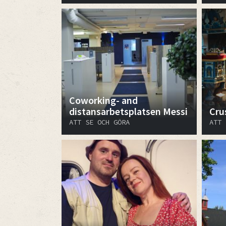
Coworking- and
distansarbetsplatsen Messi
Cru
ATT SE OCH GÖRA
ATT 