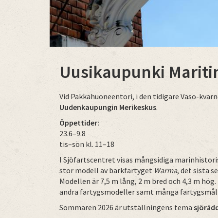
Uusikaupunki Marit
Vid Pakkahuoneentori, i den tidigare Vaso-kvarn
Uudenkaupungin Merikeskus
.
Öppettider:
23.6–9.8
tis–sön kl. 11–18
I Sjöfartscentret visas mångsidiga marinhistori
stor modell av barkfartyget
Warma
, det sista 
Modellen är 7,5 m lång, 2 m bred och 4,3 m hög
andra fartygsmodeller samt många fartygsmål
Sommaren 2026 är utställningens tema
sjöräd