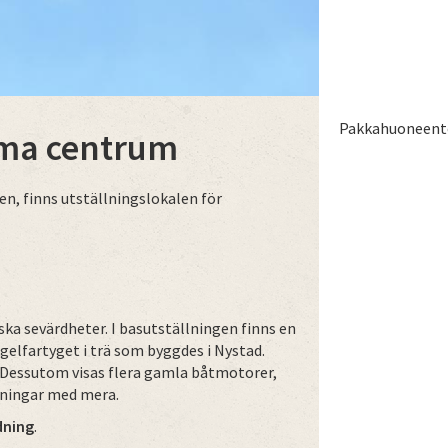
Pakkahuoneento
ima centrum
en, finns utställningslokalen för
ska sevärdheter. I basutställningen finns en
segelfartyget i trä som byggdes i Nystad.
. Dessutom visas flera gamla båtmotorer,
ningar med mera.
dning
.