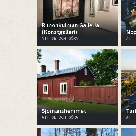
Runonkulman Galleria
(Konstgalleri)
Nop
ATT SE OCH GÖRA
ATT 
Sjömanshemmet
Tur
ATT SE OCH GÖRA
ATT 