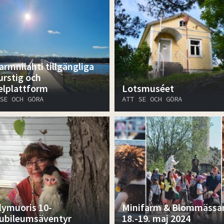
armnilahti tillgängliga
urstig och
elplattform
Lotsmuséet
SE OCH GÖRA
ATT SE OCH GÖRA
lymuoris 10-
Minifarm & Blommässa
jubileumsäventyr
18.-19. maj 2024