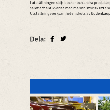
I utställningen säljs böcker och andra produkte
samt ett antikvariat med marinhistorisk litterat
Utställningsverksamheten sköts av
Uudenkaupu
facebook
twitterbird
Dela: