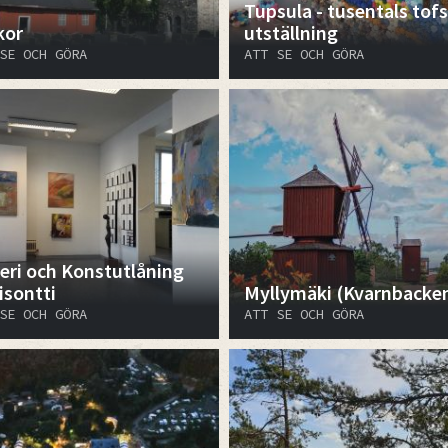
Tupsula - tusentals tofs
kor
utställning
SE OCH GÖRA
ATT SE OCH GÖRA
leri och Konstutlåning
isontti
Myllymäki (Kvarnbacke
SE OCH GÖRA
ATT SE OCH GÖRA