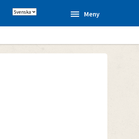
Välj
Meny
språk