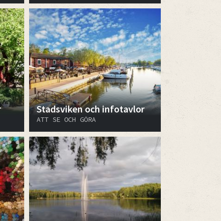
r
Stadsviken och infotavlor
ATT SE OCH GÖRA