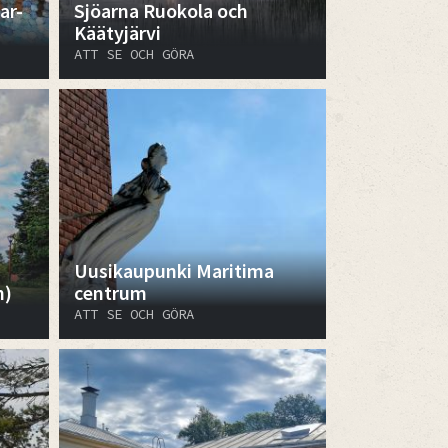
ar-
Sjöarna Ruokola och
Käätyjärvi
ATT SE OCH GÖRA
Uusikaupunki Maritima
n)
centrum
ATT SE OCH GÖRA