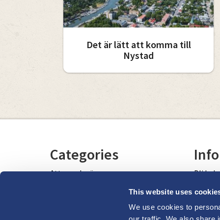
Det är lätt att komma till
Nystad
Categories
Info
Att se och göra
Bli bek
Havet och naturen
This website uses cookie
Fritidsaktiviteter och motion
We use cookies to personal
Län
our traffic. We also share 