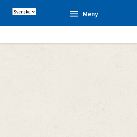
Välj
Meny
språk