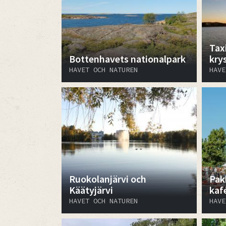
Tax
Bottenhavets nationalpark
kry
HAVET OCH NATUREN
HAVE
Ruokolanjärvi och
Pak
Käätyjärvi
kaf
HAVET OCH NATUREN
HAVE