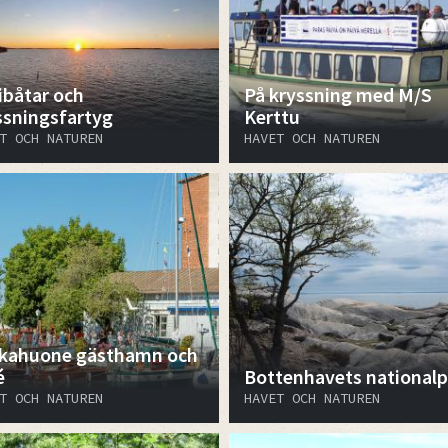
ibåtar och
På kryssning med M/S
ssningsfartyg
Kerttu
T OCH NATUREN
HAVET OCH NATUREN
kahuone gästhamn och
é
Bottenhavets nationalp
T OCH NATUREN
HAVET OCH NATUREN