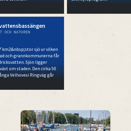
vattensbassängen
T OCH NATUREN
7 km2&nbsp;stor sjö ur vilken
ad och grannkommunerna får
dricksvatten. Sjön ligger
väst om staden. Den cirka 50
ånga Velhovesi Ringväg går
 sötvattensbassängen.