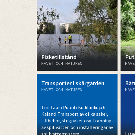
Fisketillstånd
Put
HAVET OCH NATUREN
HAVE
Transporter i skärgården
Båt
HAVET OCH NATUREN
HAVE
Tmi Tapio Puonti Kudilankuja 6,
Kaland. Transport av olika saker,
tillbehör, stugpaket osv. Tömning
av spillvatten och installeringar av
spillvattensystem.
I st