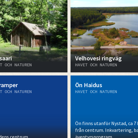
saari
Velhovesi ringväg
T OCH NATUREN
HAVET OCH NATUREN
ramper
Ön Haidus
T OCH NATUREN
HAVET OCH NATUREN
Ön finns utanför Nystad, ca 7
från centrum. Inkvartering, b
adens centrum
äventyrsprogram.