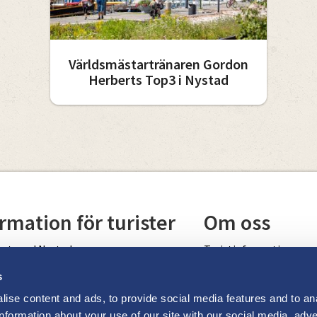
Världsmästartränaren Gordon
Herberts Top3 i Nystad
rmation för turister
Om oss
ant med Nystad
Turistinformation
Cookiepolicy
s
ise content and ads, to provide social media features and to an
kar
information about your use of our site with our social media, adve