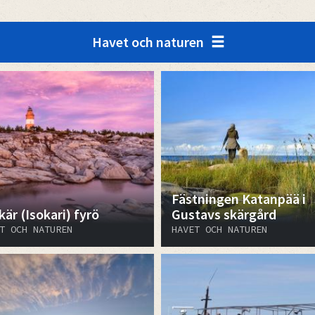
Havet och naturen
Fästningen Katanpää i
är (Isokari) fyrö
Gustavs skärgård
T OCH NATUREN
HAVET OCH NATUREN