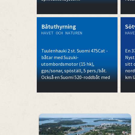
Båtuthyrning
Söt
HAVET OCH NATUREN
HAVE
Tuulenhauki 2 st. Suomi 475Cat -
En 3
båtar med Suzuki-
Nyst
utombordsmotor (15 hk),
sitt 
gps/sonar, spöställ, 5 pers./båt.
nord
Också en Suomi 520-roddbåt med
km l
utombordsmotor. Mer
runt
information: