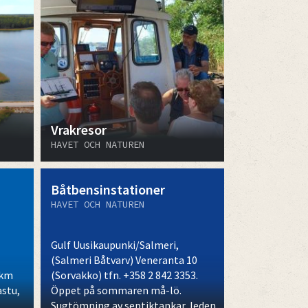
Vrakresor
HAVET OCH NATUREN
Båtbensinstationer
HAVET OCH NATUREN
Gulf Uusikaupunki/Salmeri,
(Salmeri Båtvarv) Veneranta 10
 km
(Sorvakko) tfn. +358 2 842 3353.
astu,
Öppet på sommaren må-lö.
Sugtömning av septiktankar, leden