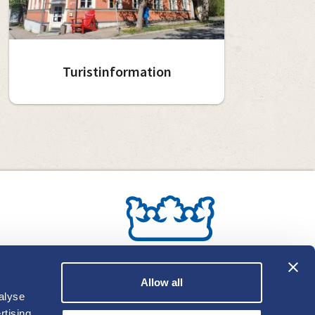
Turistinformation
Allow all
alyse
rtising