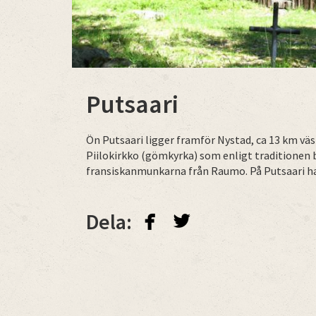
Putsaari
Ön Putsaari ligger framför Nystad, ca 13 km väst
Piilokirkko (gömkyrka) som enligt traditionen
fransiskanmunkarna från Raumo. På Putsaari har 
facebook
twitterbird
Dela: