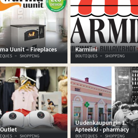
ma Uunit – Fireplaces
Karmiini
IQUES - SHOPPING
BOUTIQUES - SHOPPING
Uudenkaupungin 1.
 Outlet
Apteekki - pharmacy
IQUES - SHOPPING
BOUTIQUES - SHOPPING