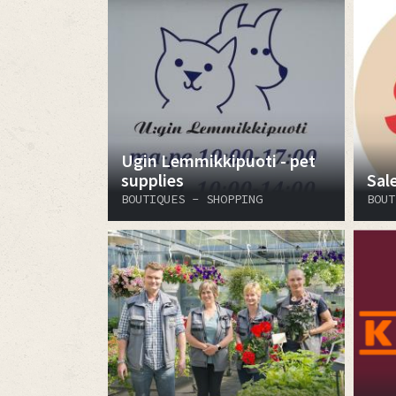
Ugin Lemmikkipuoti - pet
supplies
Sal
BOUTIQUES - SHOPPING
BOUT