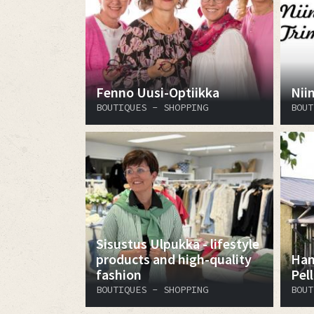
Fenno Uusi-Optiikka
Nii
BOUTIQUES - SHOPPING
BOUT
Sisustus Ulpukka - lifestyle
products and high-quality
Han
fashion
Pel
BOUTIQUES - SHOPPING
BOUT