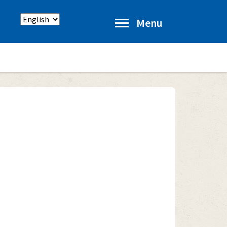
Select
Menu
language