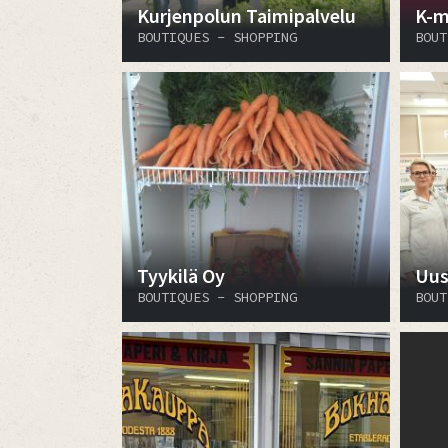
Kurjenpolun Taimipalvelu
K-m
BOUTIQUES - SHOPPING
BOUT
Tyykilä Oy
Uus
BOUTIQUES - SHOPPING
BOUT