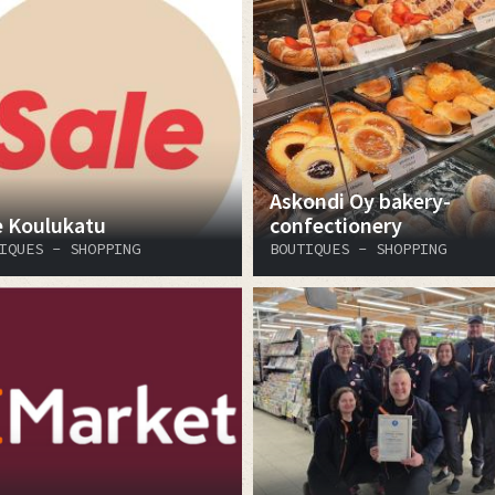
Askondi Oy bakery-
e Koulukatu
confectionery
IQUES - SHOPPING
BOUTIQUES - SHOPPING