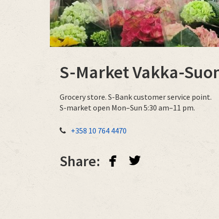
S-Market Vakka-Su
Grocery store. S-Bank customer service point.
S-market open Mon–Sun 5:30 am–11 pm.
+358 10 764 4470
facebook
twitterbird
Share: