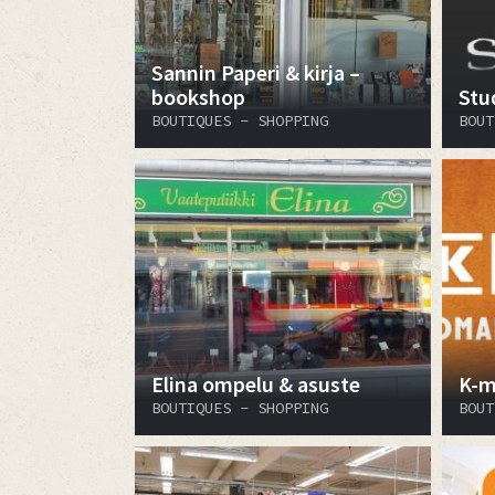
Sannin Paperi & kirja –
bookshop
Stu
BOUTIQUES - SHOPPING
BOUT
Elina ompelu & asuste
K-m
BOUTIQUES - SHOPPING
BOUT