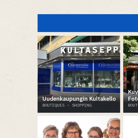
Kuv
Uudenkaupungin Kultakello
Fot
BOUTIQUES - SHOPPING
BOUT