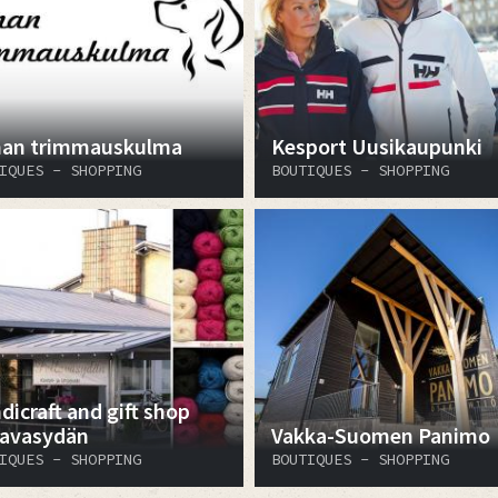
nan trimmauskulma
Kesport Uusikaupunki
IQUES - SHOPPING
BOUTIQUES - SHOPPING
dicraft and gift shop
lavasydän
Vakka-Suomen Panimo
IQUES - SHOPPING
BOUTIQUES - SHOPPING