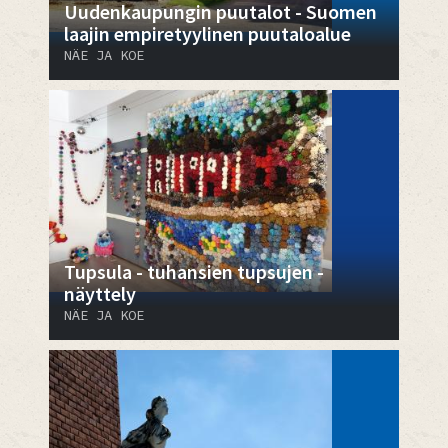
Uudenkaupungin puutalot - Suomen
laajin empiretyylinen puutaloalue
NÄE JA KOE
Tupsula - tuhansien tupsujen -
näyttely
NÄE JA KOE