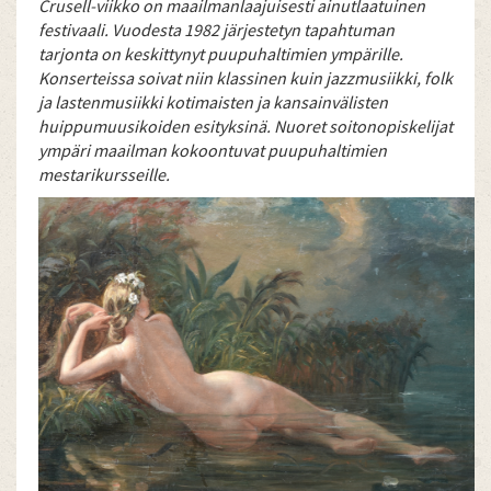
Crusell-viikko on maailmanlaajuisesti ainutlaatuinen
festivaali. Vuodesta 1982 järjestetyn tapahtuman
tarjonta on keskittynyt puupuhaltimien ympärille.
Konserteissa soivat niin klassinen kuin jazzmusiikki, folk
ja lastenmusiikki kotimaisten ja kansainvälisten
huippumuusikoiden esityksinä. Nuoret soitonopiskelijat
ympäri maailman kokoontuvat puupuhaltimien
mestarikursseille.