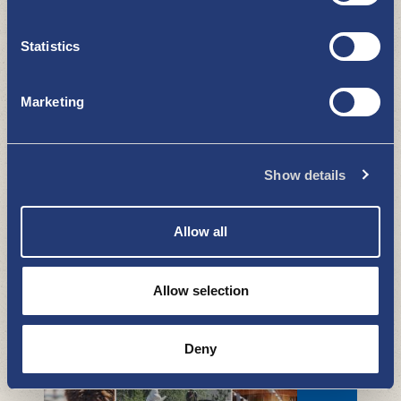
Taivassalo
Statistics
NÄE JA KOE
Marketing
Show details
Allow all
Pihat ja puutalot -kierroksia kesällä
2026
Allow selection
NÄE JA KOE
Deny