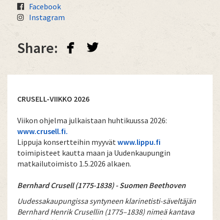
Facebook
Instagram
facebook
twitterbird
Share:
CRUSELL-VIIKKO 2026
Viikon ohjelma julkaistaan huhtikuussa 2026:
www.crusell.fi.
Lippuja konsertteihin myyvät
www.lippu.fi
toimipisteet kautta maan ja Uudenkaupungin
matkailutoimisto 1.5.2026 alkaen.
Bernhard Crusell (1775-1838) - Suomen Beethoven
Uudessakaupungissa syntyneen klarinetisti-säveltäjän
Bernhard Henrik Crusellin (1775–1838) nimeä kantava