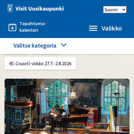
Hyppää
Select
pääsisältöön
language
Tapahtuma-
Valikko
kalenteri
Category
Valitse kategoria
Etusivu
Näe ja koe
menu
45. Crusell-viikko 27.7.-2.8.2026