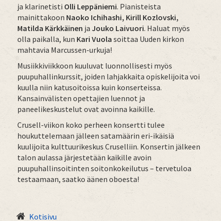
ja klarinetisti
Olli Leppäniemi
. Pianisteista
mainittakoon
Naoko Ichihashi,
Kirill Kozlovski,
Matilda Kärkkäinen
ja
Jouko Laivuori
. Haluat myös
olla paikalla, kun
Kari Vuola
soittaa Uuden kirkon
mahtavia Marcussen-urkuja!
Musiikkiviikkoon kuuluvat luonnollisesti myös
puupuhallinkurssit, joiden lahjakkaita opiskelijoita voi
kuulla niin katusoitoissa kuin konserteissa.
Kansainvälisten opettajien luennot ja
paneelikeskustelut ovat avoinna kaikille.
Crusell-viikon koko perheen konsertti tulee
houkuttelemaan jälleen satamäärin eri-ikäisiä
kuulijoita kulttuurikeskus Cruselliin. Konsertin jälkeen
talon aulassa järjestetään kaikille avoin
puupuhallinsoitinten soitonkokeilutus – tervetuloa
testaamaan, saatko äänen oboesta!
Kotisivu