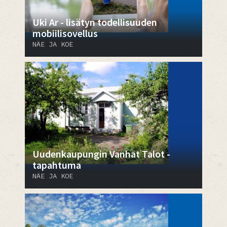
Uki Ar - lisätyn todellisuuden
mobiilisovellus
NÄE JA KOE
Uudenkaupungin Vanhat Talot -
tapahtuma
NÄE JA KOE