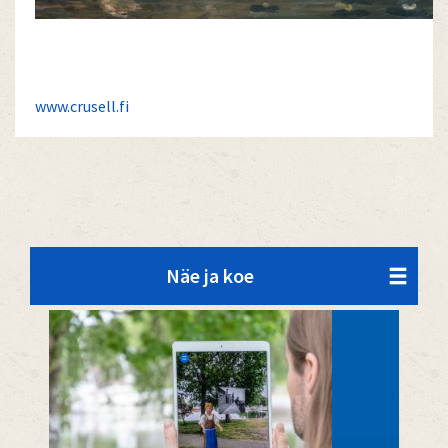
www.crusell.fi
Näe ja koe