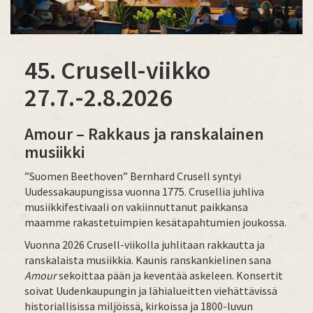
45. Crusell-viikko
27.7.-2.8.2026
Amour – Rakkaus ja ranskalainen
musiikki
”Suomen Beethoven” Bernhard Crusell syntyi
Uudessakaupungissa vuonna 1775. Crusellia juhliva
musiikkifestivaali on vakiinnuttanut paikkansa
maamme rakastetuimpien kesätapahtumien joukossa.
Vuonna 2026 Crusell-viikolla juhlitaan rakkautta ja
ranskalaista musiikkia. Kaunis ranskankielinen sana
Amour
sekoittaa pään ja keventää askeleen. Konsertit
soivat Uudenkaupungin ja lähialueitten viehättävissä
historiallisissa miljöissä, kirkoissa ja 1800-luvun