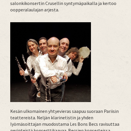
salonkikonsertin Crusellin syntymäpaikalla ja kertoo
oopperalaulajan arjesta.
Kesän ulkomainen yhtyevieras saapuu suoraan Pariisin
teattereista. Neljän klarinetistin ja yhden
lyömäsoittajan muodostama Les Bons Becs ravisuttaa
perinteistä konserttikaavaa. Becsien konserteissa