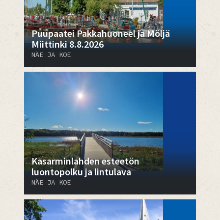
Puupaatei Pakkahuoneel ja Möljä
Miittinki 8.8.2026
NÄE JA KOE
Kasarminlahden esteetön
luontopolku ja lintulava
NÄE JA KOE