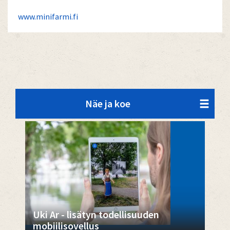
www.minifarmi.fi
Näe ja koe
Uki Ar - lisätyn todellisuuden
mobiilisovellus