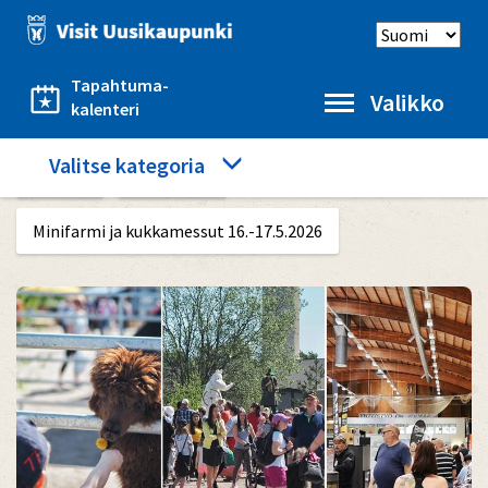
Hyppää
Select
pääsisältöön
language
Tapahtuma-
Valikko
kalenteri
Category
Valitse kategoria
Etusivu
Näe ja koe
menu
Minifarmi ja kukkamessut 16.-17.5.2026