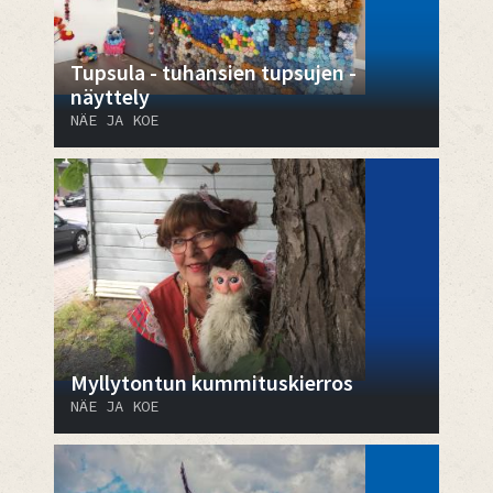
Tupsula - tuhansien tupsujen -
näyttely
NÄE JA KOE
Myllytontun kummituskierros
NÄE JA KOE