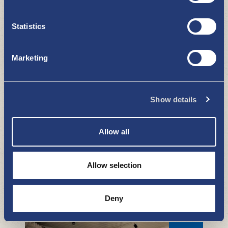
Statistics
Merefestit - kesän aloitusjuhla
Marketing
5.-6.6.2026
NÄE JA KOE
Show details
Allow all
Allow selection
Natural High Healing Festival
2.-5.7.2026
Deny
NÄE JA KOE