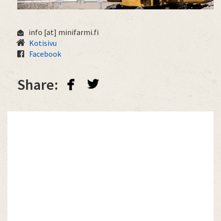
info
[at]
minifarmi.fi
Kotisivu
Facebook
facebook
twitterbird
Share: