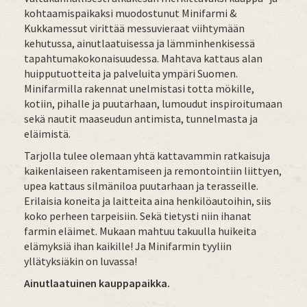
kohtaamispaikaksi muodostunut Minifarmi &
Kukkamessut virittää messuvieraat viihtymään
kehutussa, ainutlaatuisessa ja lämminhenkisessä
tapahtumakokonaisuudessa. Mahtava kattaus alan
huipputuotteita ja palveluita ympäri Suomen.
Minifarmilla rakennat unelmistasi totta mökille,
kotiin, pihalle ja puutarhaan, lumoudut inspiroitumaan
sekä nautit maaseudun antimista, tunnelmasta ja
eläimistä.
Tarjolla tulee olemaan yhtä kattavammin ratkaisuja
kaikenlaiseen rakentamiseen ja remontointiin liittyen,
upea kattaus silmäniloa puutarhaan ja terasseille.
Erilaisia koneita ja laitteita aina henkilöautoihin, siis
koko perheen tarpeisiin. Sekä tietysti niin ihanat
farmin eläimet. Mukaan mahtuu takuulla huikeita
elämyksiä ihan kaikille! Ja Minifarmin tyyliin
yllätyksiäkin on luvassa!
Ainutlaatuinen kauppapaikka.