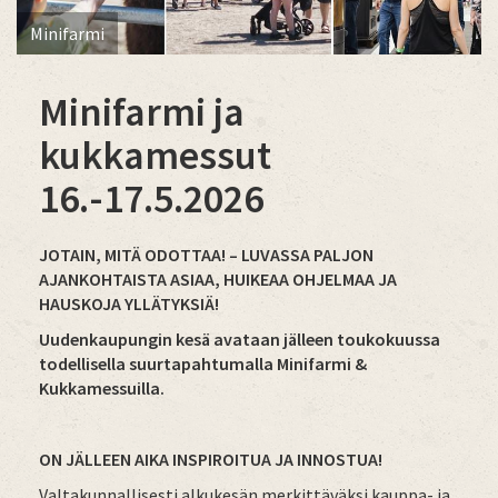
Minifarmi
Minifarmi ja
kukkamessut
16.-17.5.2026
JOTAIN, MITÄ ODOTTAA! – LUVASSA PALJON
AJANKOHTAISTA ASIAA, HUIKEAA OHJELMAA JA
HAUSKOJA YLLÄTYKSIÄ!
Uudenkaupungin kesä avataan jälleen toukokuussa
todellisella suurtapahtumalla Minifarmi &
Kukkamessuilla.
ON JÄLLEEN AIKA INSPIROITUA JA INNOSTUA!
Valtakunnallisesti alkukesän merkittäväksi kauppa- ja