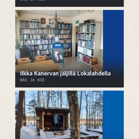
Ilkka Kanervan jäljillä Lokalahdella
NÄE JA KOE