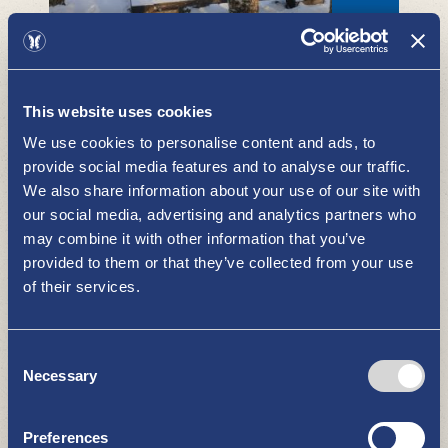
Hiunjärven luontopolku
NÄE JA KOE
This website uses cookies
We use cookies to personalise content and ads, to
provide social media features and to analyse our traffic.
We also share information about your use of our site with
our social media, advertising and analytics partners who
may combine it with other information that you’ve
provided to them or that they’ve collected from your use
Pyhämaa - tutustu ja ihastu
of their services.
Pyhämaahan
NÄE JA KOE
Consent
Necessary
Selection
Preferences