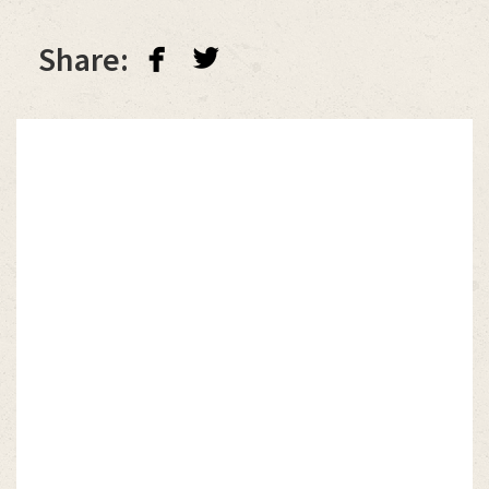
facebook
twitterbird
Share: