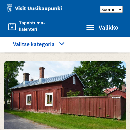
Hyppää
Select
pääsisältöön
language
Tapahtuma-
Valikko
kalenteri
Category
Valitse kategoria
Etusivu
Näe ja koe
Merimiehenkotimuseo
menu