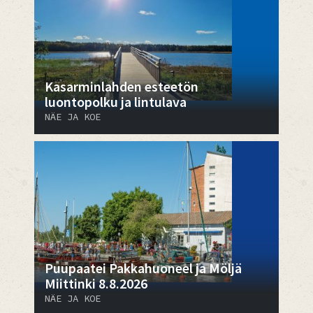
Kasarminlahden esteetön
luontopolku ja lintulava
NÄE JA KOE
Puupaatei Pakkahuoneel ja Möljä
Miittinki 8.8.2026
NÄE JA KOE