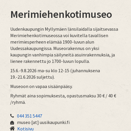
Merimiehenkotimuseo
Uudenkaupungin Myllymäen länsilaidalla sijaitsevassa
Merimiehenkotimuseossa voi kuvitella tavallisen
merimiesperheen elämää 1900-luvun alun
Uudessakaupungissa. Museorakennus on yksi
kaupungin vanhimpia säilyneitä asuinrakennuksia, ja
lienee rakennettu jo 1700-luvun lopulla.
15.6.-9.8.2026 ma-su klo 12-15 (juhannuksena
19.-21.6.2026 suljettu).
Museoon on vapaa sisäänpääsy.
Ryhmät aina sopimuksesta, opastusmaksu 30 € / 40 €
/ryhmä.
044 351 5447
museo
[at]
uusikaupunki.fi
Kotisivu